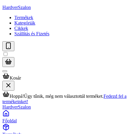
HardverSzalon
Termékek
Kategóriák
Cikkek
Szállítás és Fizetés
Kosár
Hoppá!
Úgy tűnik, még nem választottál terméket.
Fedezd fel a
termékeinket!
HardverSzalon
Főoldal