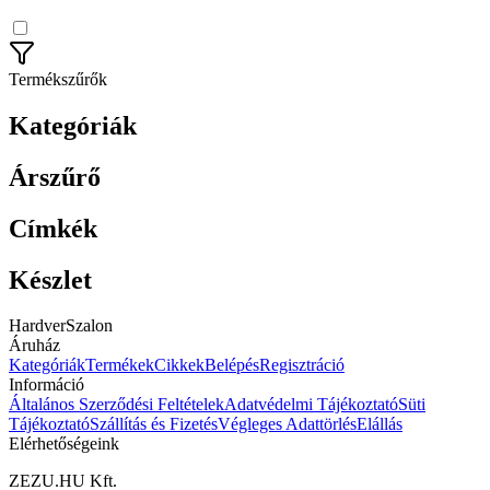
Termékszűrők
Kategóriák
Árszűrő
Címkék
Készlet
HardverSzalon
Áruház
Kategóriák
Termékek
Cikkek
Belépés
Regisztráció
Információ
Általános Szerződési Feltételek
Adatvédelmi Tájékoztató
Süti
Tájékoztató
Szállítás és Fizetés
Végleges Adattörlés
Elállás
Elérhetőségeink
ZEZU.HU Kft.