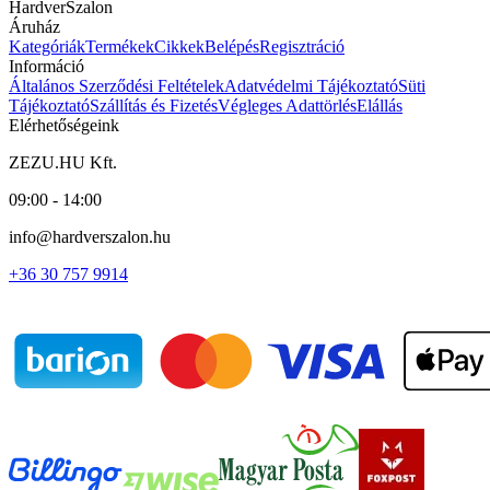
HardverSzalon
Áruház
Kategóriák
Termékek
Cikkek
Belépés
Regisztráció
Információ
Általános Szerződési Feltételek
Adatvédelmi Tájékoztató
Süti
Tájékoztató
Szállítás és Fizetés
Végleges Adattörlés
Elállás
Elérhetőségeink
ZEZU.HU Kft.
09:00 - 14:00
info@hardverszalon.hu
+36 30 757 9914