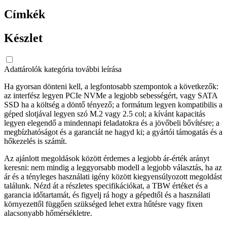
Címkék
Készlet
Adattárolók kategória további leírása
Ha gyorsan dönteni kell, a legfontosabb szempontok a következők:
az interfész legyen PCIe NVMe a legjobb sebességért, vagy SATA
SSD ha a költség a döntő tényező; a formátum legyen kompatibilis a
géped slotjával legyen szó M.2 vagy 2.5 col; a kívánt kapacitás
legyen elegendő a mindennapi feladatokra és a jövőbeli bővítésre; a
megbízhatóságot és a garanciát ne hagyd ki; a gyártói támogatás és a
hőkezelés is számít.
Az ajánlott megoldások között érdemes a legjobb ár-érték arányt
keresni: nem mindig a leggyorsabb modell a legjobb választás, ha az
ár és a tényleges használati igény között kiegyensúlyozott megoldást
találunk. Nézd át a részletes specifikációkat, a TBW értéket és a
garancia időtartamát, és figyelj rá hogy a gépedtől és a használati
környezettől függően szükséged lehet extra hűtésre vagy fixen
alacsonyabb hőmérsékletre.