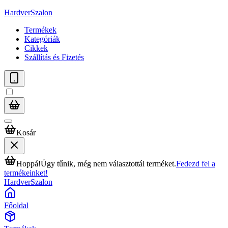
HardverSzalon
Termékek
Kategóriák
Cikkek
Szállítás és Fizetés
Kosár
Hoppá!
Úgy tűnik, még nem választottál terméket.
Fedezd fel a
termékeinket!
HardverSzalon
Főoldal