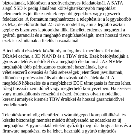
biztosítanak, különösen a szoftverigényes feladatoknál. A SATA
alapú SSD-k pedig általában költséghatékonyabb megoldást
jelentenek és jól illeszkednek régebbi gépekhez vagy egyszerű
feladatokra. A formátum meghatározza a telepítést is: a leggyakoribb
az M.2, de előfordulhat 2.5 colos modellt is, ami a legtöbb asztali
gépbe és bizonyos laptopokba illik. Emellett érdemes megnézni a
gyártói garanciát és a meghajtó megbízhatóságát, mert hosszú távon
ezek is számítanak a felelős használatnál.
A technikai részletek között olyan fogalmak merülnek fel mint a
DRAM cache, a 3D NAND és a TBW érték. Ezek befolyásolják a
gyors adatelérés mértékét és a meghajtó élettartamát. Az NVMe
meghajtók több párhuzamos csatornát használnak, így a
véletlenszerű olvasási és írási sebességek jelentősen javulhatnak,
különösen professzionális alkalmazásoknál és játékoknál. A
megfelelő hőkezelés és a megbízható ECC támogatás is fontos lehet,
főleg hosszú üzemidőnél vagy megterhelő környezetben. Ha szerver
vagy munkaállomás részeként nézed, érdemes olyan modellket
keresni amelyek kiemelt TBW értékkel és hosszú garanciaidővel
rendelkeznek.
Telepítéskor mindig ellenőrizd a számítógéped kompatibilitását és
készíts biztonsági mentést mielőtt áthelyeznéd az adatokat az új
meghajtóra. A gyors adatátvitelért győződj meg róla hogy a bios és a
firmware naprakész, és ha lehet, használd a gyártó migrációs