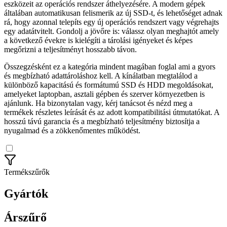
eszközeit az operációs rendszer áthelyezésére. A modern gépek
általában automatikusan felismerik az új SSD-t, és lehetőséget adnak
rá, hogy azonnal telepíts egy új operációs rendszert vagy végrehajts
egy adatátvitelt. Gondolj a jövőre is: válassz olyan meghajtót amely
a következő évekre is kielégíti a tárolási igényeket és képes
megőrizni a teljesítményt hosszabb távon.
Összegzésként ez a kategória mindent magában foglal ami a gyors
és megbízható adattároláshoz kell. A kínálatban megtalálod a
különböző kapacitású és formátumú SSD és HDD megoldásokat,
amelyeket laptopban, asztali gépben és szerver környezetben is
ajánlunk. Ha bizonytalan vagy, kérj tanácsot és nézd meg a
termékek részletes leírását és az adott kompatibilitási útmutatókat. A
hosszú távú garancia és a megbízható teljesítmény biztosítja a
nyugalmad és a zökkenőmentes működést.
Termékszűrők
Gyártók
Árszűrő