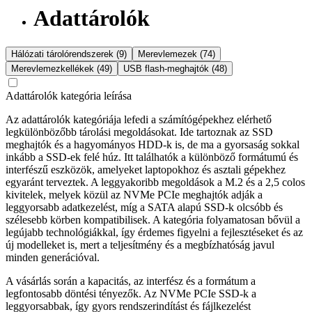
Adattárolók
Hálózati tárolórendszerek (9)
Merevlemezek (74)
Merevlemezkellékek (49)
USB flash-meghajtók (48)
Adattárolók kategória leírása
Az adattárolók kategóriája lefedi a számítógépekhez elérhető
legkülönbözőbb tárolási megoldásokat. Ide tartoznak az SSD
meghajtók és a hagyományos HDD-k is, de ma a gyorsaság sokkal
inkább a SSD-ek felé húz. Itt találhatók a különböző formátumú és
interfészű eszközök, amelyeket laptopokhoz és asztali gépekhez
egyaránt terveztek. A leggyakoribb megoldások a M.2 és a 2,5 colos
kivitelek, melyek közül az NVMe PCIe meghajtók adják a
leggyorsabb adatkezelést, míg a SATA alapú SSD-k olcsóbb és
szélesebb körben kompatibilisek. A kategória folyamatosan bővül a
legújabb technológiákkal, így érdemes figyelni a fejlesztéseket és az
új modelleket is, mert a teljesítmény és a megbízhatóság javul
minden generációval.
A vásárlás során a kapacitás, az interfész és a formátum a
legfontosabb döntési tényezők. Az NVMe PCIe SSD-k a
leggyorsabbak, így gyors rendszerindítást és fájlkezelést