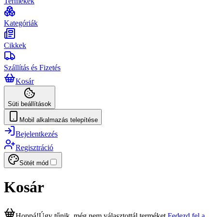
Termékek
Kategóriák
Cikkek
Szállítás és Fizetés
Kosár
Süti beállítások
Mobil alkalmazás telepítése
Bejelentkezés
Regisztráció
Sötét mód
Kosár
Hoppá!
Úgy tűnik, még nem választottál terméket.
Fedezd fel a