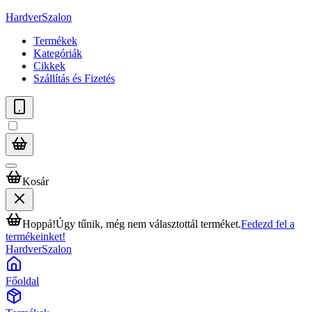
HardverSzalon
Termékek
Kategóriák
Cikkek
Szállítás és Fizetés
Kosár
Hoppá!
Úgy tűnik, még nem választottál terméket.
Fedezd fel a
termékeinket!
HardverSzalon
Főoldal