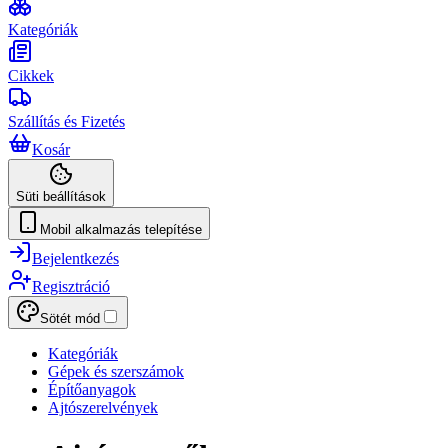
Kategóriák
Cikkek
Szállítás és Fizetés
Kosár
Süti beállítások
Mobil alkalmazás telepítése
Bejelentkezés
Regisztráció
Sötét mód
Kategóriák
Gépek és szerszámok
Építőanyagok
Ajtószerelvények