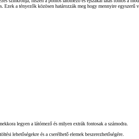
s szinkronja, hiszen a pontos látómező és éjszakai látás fontos a mod
ra is. Ezek a tényezők közösen határozzák meg hogy mennyire egyszerű va
 mekkora legyen a látómező és milyen extrák fontosak a számodra.
a töltési lehetőségekre és a cserélhető elemek beszerezhetőségére.