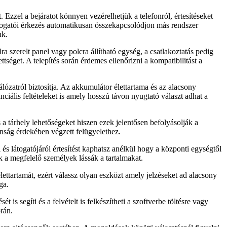
zzel a bejáratot könnyen vezérelhetjük a telefonról, értesítéseket
látogatói érkezés automatikusan összekapcsolódjon más rendszer
nk.
a szerelt panel vagy polcra állítható egység, a csatlakoztatás pedig
séget. A telepítés során érdemes ellenőrizni a kompatibilitást a
ózatról biztosítja. Az akkumulátor élettartama és az alacsony
nciális feltételeket is amely hosszú távon nyugtató választ adhat a
a tárhely lehetőségeket hiszen ezek jelentősen befolyásolják a
onság érdekében végzett felügyelethez.
s látogatójáról értesítést kaphatsz anélkül hogy a központi egységtől
k a megfelelő személyek lássák a tartalmakat.
ettartamát, ezért válassz olyan eszközt amely jelzéseket ad alacsony
ga.
s segíti és a felvételt is felkészítheti a szoftverbe töltésre vagy
rán.