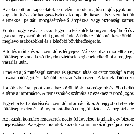
Az okos otthon kapcsolatok területén a modern ajtócsengők gyakran tá
kaphatunk és akár hangasszisztens Kompatibilitásával is vezérelhetjü
elemekkel, például mozgásérzékelő lámpákkal vagy biztonsági kamerá
Fontos hogy kiválasztáskor legyen a készülék könnyen telepíthető és a 
gyakran egyszerűbb mint gondolnánk. A felhasználóbarát kezelőfelület 
meglévő eszközökkel és a későbbi bővíthetőséget is.
A töltés módja és az üzemidő is lényeges. Válassz olyan modellt amely
töltöttségre vonatkozó figyelmeztetések segítenek elkerülni a meglepeté
vásárlás után.
Emellett a jó minőségű kamera és éjszakai látás kulcsfontosságú a meg
használhatóságot és a későbbi visszanézhetőséget. A korrekt látómező 
Ha több bejárati pont van a ház körül, több nyomógomb és több beltéri
eltérne a információ. A felhasználók számára az ezekhez tartozó jogos
Figyelj a karbantartási és üzemidő információkra. A nagyobb felvétele
töltöttség esetén és könnyen pótolható energiát biztosít. A megbízhat
Az igazán komplex rendszerek pedig felügyeletet is adnak egy biztonsági
megosztásra. Az egyes modulok közötti kommunikáció javítja a reakc