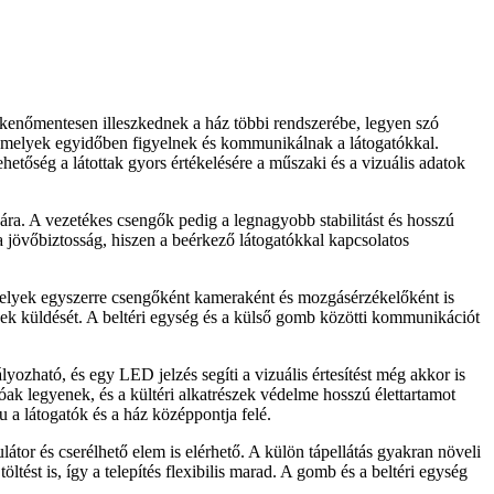
kenőmentesen illeszkednek a ház többi rendszerébe, legyen szó
 amelyek egyidőben figyelnek és kommunikálnak a látogatókkal.
etőség a látottak gyors értékelésére a műszaki és a vizuális adatok
ára. A vezetékes csengők pedig a legnagyobb stabilitást és hosszú
a jövőbiztosság, hiszen a beérkező látogatókkal kapcsolatos
amelyek egyszerre csengőként kameraként és mozgásérzékelőként is
tések küldését. A beltéri egység és a külső gomb közötti kommunikációt
ozható, és egy LED jelzés segíti a vizuális értesítést még akkor is
k legyenek, és a kültéri alkatrészek védelme hosszú élettartamot
u a látogatók és a ház középpontja felé.
tor és cserélhető elem is elérhető. A külön tápellátás gyakran növeli
ést is, így a telepítés flexibilis marad. A gomb és a beltéri egység