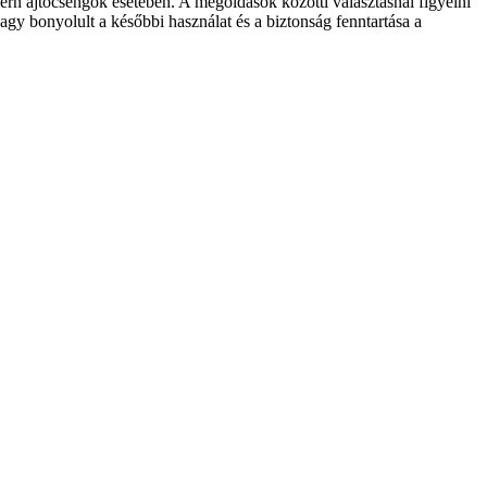
ern ajtócsengők esetében. A megoldások közötti választásnál figyelni
gy bonyolult a későbbi használat és a biztonság fenntartása a