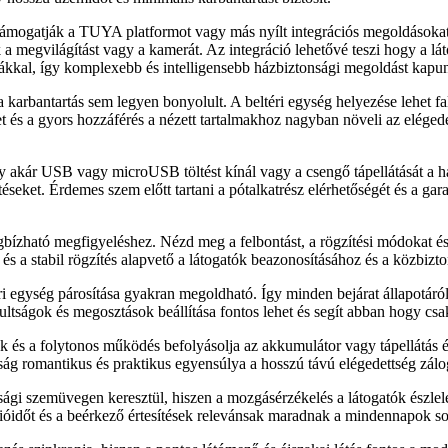
mogatják a TUYA platformot vagy más nyílt integrációs megoldásokat. E
k a megvilágítást vagy a kamerát. Az integráció lehetővé teszi hogy a 
kkal, így komplexebb és intelligensebb házbiztonsági megoldást kapu
karbantartás sem legyen bonyolult. A beltéri egység helyezése lehet falr
és a gyors hozzáférés a nézett tartalmakhoz nagyban növeli az elégedett
 akár USB vagy microUSB töltést kínál vagy a csengő tápellátását a hál
seket. Érdemes szem előtt tartani a pótalkatrész elérhetőségét és a gara
bízható megfigyeléshez. Nézd meg a felbontást, a rögzítési módokat és 
és a stabil rögzítés alapvető a látogatók beazonosításához és a közbizt
 egység párosítása gyakran megoldható. Így minden bejárat állapotáról é
ultságok és megosztások beállítása fontos lehet és segít abban hogy csa
k és a folytonos működés befolyásolja az akkumulátor vagy tápellátás él
óság romantikus és praktikus egyensúlya a hosszú távú elégedettség zálo
 szemüvegen keresztül, hiszen a mozgásérzékelés a látogatók észlelését i
ióidőt és a beérkező értesítések relevánsak maradnak a mindennapok so