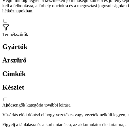
Végül mindig legyen a készüléken jó minőségű kamera és jó fényképezé
kell a felbontásra, a tárhely opciókra és a megosztási jogosultságok
hétköznapokban.
Termékszűrők
Gyártók
Árszűrő
Címkék
Készlet
Ajtócsengők kategória további leírása
Vásárlás előtt döntsd el hogy vezetékes vagy vezeték nélküli legyen,
Figyelj a táplálásra és a karbantartásra, az akkumulátor élettartamra, 