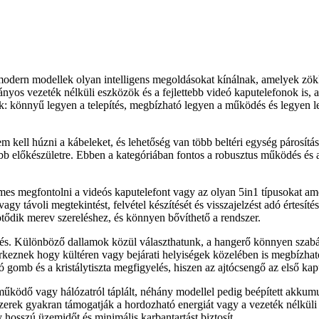
modern modellek olyan intelligens megoldásokat kínálnak, amelyek zök
yos vezeték nélküli eszközök és a fejlettebb videó kaputelefonok is,
k: könnyű legyen a telepítés, megbízható legyen a működés és legyen leh
 kell húzni a kábeleket, és lehetőség van több beltéri egység párosítás
abb előkészületre. Ebben a kategóriában fontos a robusztus működés és 
demes megfontolni a videós kaputelefont vagy az olyan 5in1 típusokat 
agy távoli megtekintést, felvétel készítését és visszajelzést adó értesí
kötődik merev szereléshez, és könnyen bővíthető a rendszer.
zés. Különböző dallamok közül választhatunk, a hangerő könnyen szabály
keznek hogy kültéren vagy bejárati helyiségek közelében is megbízhatóa
ó gomb és a kristálytiszta megfigyelés, hiszen az ajtócsengő az első kap
űködő vagy hálózatról táplált, néhány modellel pedig beépített akkumulá
ek gyakran támogatják a hordozható energiát vagy a vezeték nélküli tölt
hosszú üzemidőt és minimális karbantartást biztosít.