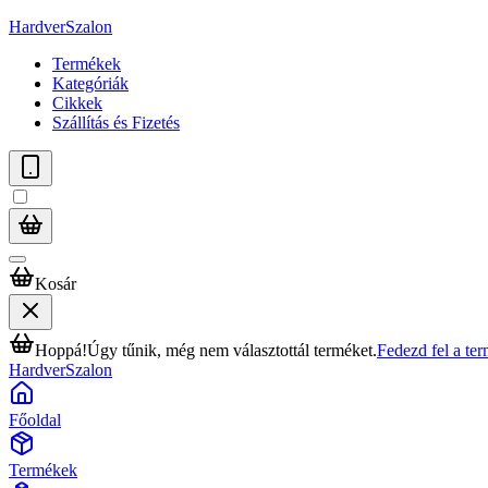
HardverSzalon
Termékek
Kategóriák
Cikkek
Szállítás és Fizetés
Kosár
Hoppá!
Úgy tűnik, még nem választottál terméket.
Fedezd fel a te
HardverSzalon
Főoldal
Termékek