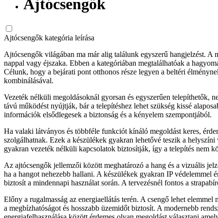
Ajtócsengők
Ajtócsengők kategória leírása
Ajtócsengők világában ma már alig találunk egyszerű hangjelzést. A 
nappal vagy éjszaka. Ebben a kategóriában megtalálhatóak a hagyomán
Célunk, hogy a bejárati pont otthonos része legyen a beltéri élményne
kombinálásával.
Vezeték nélküli megoldásoknál gyorsan és egyszerűen telepíthetők, nem
távú működést nyújtják, bár a telepítéshez lehet szükség kissé alapos
információk elsődlegesek a biztonság és a kényelem szempontjából.
Ha valaki látványos és többféle funkciót kínáló megoldást keres, ér
szolgálhatnak. Ezek a készülékek gyakran lehetővé teszik a helyszíni v
gyakran vezeték nélküli kapcsolatok biztosítják, így a telepítés nem 
Az ajtócsengők jellemzői között meghatározó a hang és a vizuális jel
ha a hangot nehezebb hallani. A készülékek gyakran IP védelemmel ér
biztosít a mindennapi használat során. A tervezésnél fontos a strapabír
Előny a rugalmasság az energiaellátás terén. A csengő lehet elemmel m
a megbízhatóságot és hosszabb üzemidőt biztosít. A modernebb rendszer
energiafelhasználása között érdemes olyan megoldást választani amely 