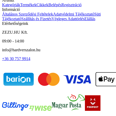
Áruház
Kategóriák
Termékek
Cikkek
Belépés
Regisztráció
Információ
Általános Szerződési Feltételek
Adatvédelmi Tájékoztató
Süti
Tájékoztató
Szállítás és Fizetés
Végleges Adattörlés
Elállás
Elérhetőségeink
ZEZU.HU Kft.
09:00 - 14:00
info@hardverszalon.hu
+36 30 757 9914