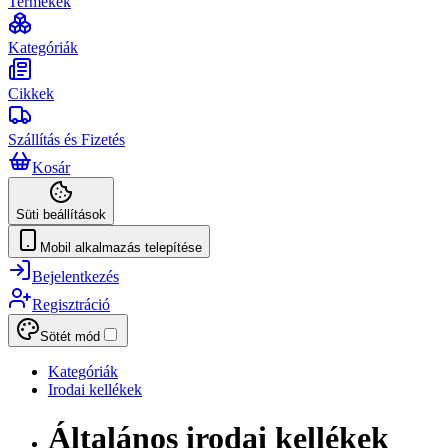
Termékek
Kategóriák
Cikkek
Szállítás és Fizetés
Kosár
Süti beállítások
Mobil alkalmazás telepítése
Bejelentkezés
Regisztráció
Sötét mód
Kategóriák
Irodai kellékek
Általános irodai kellékek