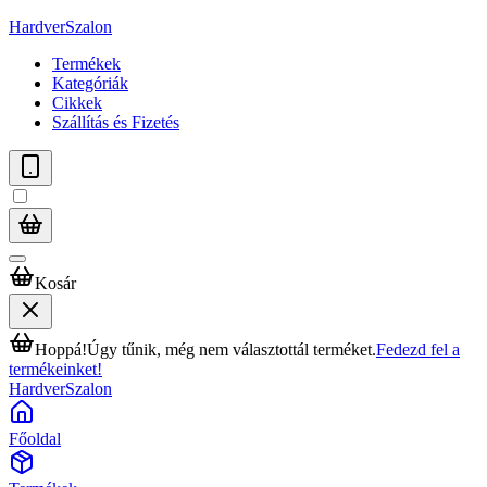
HardverSzalon
Termékek
Kategóriák
Cikkek
Szállítás és Fizetés
Kosár
Hoppá!
Úgy tűnik, még nem választottál terméket.
Fedezd fel a
termékeinket!
HardverSzalon
Főoldal