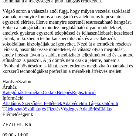
kombinálni a fejegységet a jobb hangzás érdekében.
Végső soron a választás attól függ, hogy milyen vezetési szokásaid
vannak, mennyire fontos a navigáció és a telefonos kapcsolatok
egyszerű elérése, illetve mennyire szeretnél testreszabható hangzást.
Ebben a kategóriában mindez megtalálható olyan modellekkel,
amelyek gyakran egyszerű telepítéssel és felhasználóbarát kezeléssel
járnak, miközben a technikai specifikációk és a csatlakozók
sokoldalúan kiszolgálják az igényeket. Nézd át a termékek részletes
leírásait, hasonlíts össze modelleket, és válassz olyan megoldást,
amely hosszú távon is stabil, megbízható teljesítményt ad és az autód
stílusához is passzol. A jó döntés nem csak a jelenre, hanem a
jövőbeni bővítésekre is kihat, ezért érdemes megbízható márkákat és
korszerű technológiákat preferálni a mérsékelt árfekvés mellett.
HardverSzalon
Áruház
Kategóriák
Termékek
Cikkek
Belépés
Regisztráció
Információ
Általános Szerződési Feltételek
Adatvédelmi Tájékoztató
Süti
Tájékoztató
Szállítás és Fizetés
Végleges Adattörlés
Elállás
Elérhetőségeink
ZEZU.HU Kft.
09:00 - 14:00