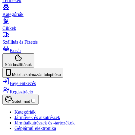
Termékek
Kategóriák
Cikkek
Szállítás és Fizetés
Kosár
Süti beállítások
Mobil alkalmazás telepítése
Bejelentkezés
Regisztráció
Sötét mód
Kategóriák
Járművek és alkatrészek
Járműalkatrészek és -tartozékok
Gépjármű-elektronika