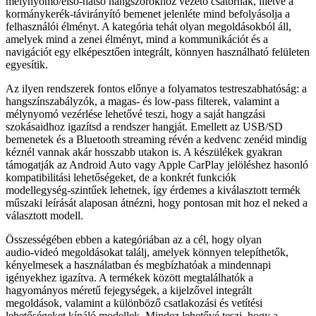
mélynyomó/első‑hátsó hangszórókhoz vezető csatornák, illetve a
kormánykerék‑távirányító bemenet jelenléte mind befolyásolja a
felhasználói élményt. A kategória tehát olyan megoldásokból áll,
amelyek mind a zenei élményt, mind a kommunikációt és a
navigációt egy elképesztően integrált, könnyen használható felületen
egyesítik.
Az ilyen rendszerek fontos előnye a folyamatos testreszabhatóság: a
hangszínszabályzók, a magas‑ és low‑pass filterek, valamint a
mélynyomó vezérlése lehetővé teszi, hogy a saját hangzási
szokásaidhoz igazítsd a rendszer hangját. Emellett az USB/SD
bemenetek és a Bluetooth streaming révén a kedvenc zenéid mindig
kéznél vannak akár hosszabb utakon is. A készülékek gyakran
támogatják az Android Auto vagy Apple CarPlay jelöléshez hasonló
kompatibilitási lehetőségeket, de a konkrét funkciók
modellegység‑szintűek lehetnek, így érdemes a kiválasztott termék
műszaki leírását alaposan átnézni, hogy pontosan mit hoz el neked a
választott modell.
Összességében ebben a kategóriában az a cél, hogy olyan
audio‑videó megoldásokat találj, amelyek könnyen telepíthetők,
kényelmesek a használatban és megbízhatóak a mindennapi
igényekhez igazítva. A termékek között megtalálhatók a
hagyományos méretű fejegységek, a kijelzővel integrált
megoldások, valamint a különböző csatlakozási és vetítési
lehetőségeket kínáló modellek. Mindez lehetővé teszi, hogy a