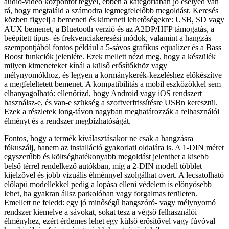
audio‑videó központot tegyél, ebben a kategóriában jó esélyed van
rá, hogy megtaláld a számodra legmegfelelőbb megoldást. Keresés
közben figyelj a bemeneti és kimeneti lehetőségekre: USB, SD vagy
AUX bemenet, a Bluetooth verzió és az A2DP/HFP támogatás, a
beépített típus‑ és frekvenciakeresési módok, valamint a hangzás
szempontjából fontos például a 5‑sávos grafikus equalizer és a Bass
Boost funkciók jelenléte. Ezek mellett nézd meg, hogy a készülék
milyen kimeneteket kínál a külső erősítőkhöz vagy
mélynyomókhoz, és legyen a kormánykerék‑kezeléshez előkészítve
a megfeleltetett bemenet. A kompatibilitás a mobil eszközökkel sem
elhanyagolható: ellenőrizd, hogy Android vagy iOS rendszert
használsz‑e, és van‑e szükség a szoftverfrissítésre USBn keresztül.
Ezek a részletek long‑távon nagyban meghatározzák a felhasználói
élményt és a rendszer megbízhatóságát.
Fontos, hogy a termék kiválasztásakor ne csak a hangzásra
fókuszálj, hanem az installáció gyakorlati oldalára is. A 1‑DIN méret
egyszerűbb és költséghatékonyabb megoldást jelenthet a kisebb
belső térrel rendelkező autókban, míg a 2‑DIN modell többlet
kijelzővel és jobb vizuális élménnyel szolgálhat overt. A lecsatolható
előlapú modellekkel pedig a lopása elleni védelem is előnyösebb
lehet, ha gyakran állsz parkolóban vagy forgalmas területen.
Emellett ne feledd: egy jó minőségű hangszóró‑ vagy mélynyomó
rendszer kiemelve a sávokat, sokat tesz a végső felhasználói
élményhez, ezért érdemes lehet egy külső erősítővel vagy fúvóval