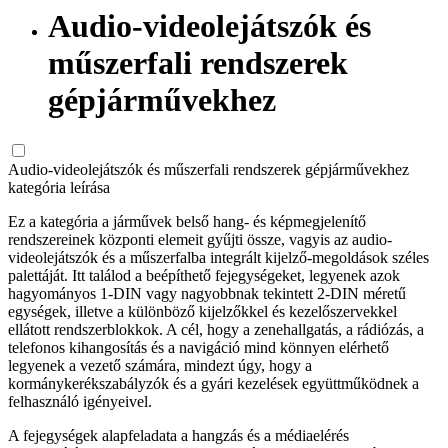
Audio-videolejátszók és
műszerfali rendszerek
gépjárművekhez
Audio-videolejátszók és műszerfali rendszerek gépjárművekhez
kategória leírása
Ez a kategória a járművek belső hang- és képmegjelenítő
rendszereinek központi elemeit gyűjti össze, vagyis az audio-
videolejátszók és a műszerfalba integrált kijelző-megoldások széles
palettáját. Itt találod a beépíthető fejegységeket, legyenek azok
hagyományos 1‑DIN vagy nagyobbnak tekintett 2‑DIN méretű
egységek, illetve a különböző kijelzőkkel és kezelőszervekkel
ellátott rendszerblokkok. A cél, hogy a zenehallgatás, a rádiózás, a
telefonos kihangosítás és a navigáció mind könnyen elérhető
legyenek a vezető számára, mindezt úgy, hogy a
kormánykerékszabályzók és a gyári kezelések együttműködnek a
felhasználó igényeivel.
A fejegységek alapfeladata a hangzás és a médiaelérés