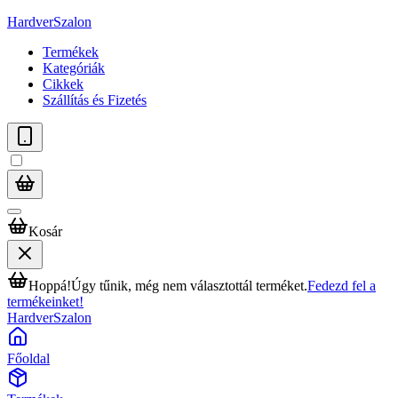
HardverSzalon
Termékek
Kategóriák
Cikkek
Szállítás és Fizetés
Kosár
Hoppá!
Úgy tűnik, még nem választottál terméket.
Fedezd fel a
termékeinket!
HardverSzalon
Főoldal