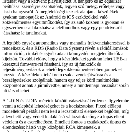
listáidat vagy a kedvenc playlistjeidet. A hangerő és az equalizer
beállításai személyre szabhatóak, legyen szó meleg, erőteljes vagy
tiszta hangzásról. A megfelelőségi tesztek alapján a készülékek
gyakran támogatják az Android és iOS eszközökkel való
zökkenőmentes együttműködést, így az autó közben is gyorsan és
egyszerűen csatlakozhatsz a telefonodhoz vagy egy pendrive‑ról
játszhatsz le tartalmakat.
A legtöbb egység automatikus vagy manuális frekvenciakereséssel is
rendelkezik, és a RDS (Radio Data System) révén a rádióállomások
információi, címkéi és egyéb adatai könnyedén megjeleníthetők a
kijelzőn. További előny, hogy a készülékeket gyakran lehet USB-n
keresztül firmware-rel frissíteni, így az új funkciók és
teljesítményjavítások a lehető legzökkenőmentesebben jönnek el
hozzád. A készülékek tehát nem csak a zenelejátszásra és a
beszélgetésekre szolgálnak, hanem egy teljes körű multimédiás
központot adnak a járművedbe, amely a mindennapi használat során
hű társad lehet.
A 1‑DIN és 2‑DIN méretek közötti választásnál érdemes figyelembe
venni a telepítési lehetőségeket és a kockázatokat. Fixed előlapú
modelleknél például nem kell a lecsatolható elemekkel bajlódni, míg
a levehető vagy védett kialakítású változatok előnye a lopás elleni
védelem és a cserélhetőség. Emellett fontos a csatlakozók típusa és
elrendezése: hátsó vagy középfali RCA kimenetek, a