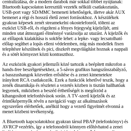
centralizálása, de a modern darabok már sokkal többet nyújtanak:
Bluetooth kapcsolaton keresztüli vezeték nélküli csatlakoztatás,
USB-port vagy SD/MMC bemeneti lehetőségek, illetve akár AUX
bemenet a régi és hosszú életű zenei forrásokhoz. A készülékek
gyakran képesek zenét streamekelni okostelefonról, tölteni az
eszközt USB-ről, és rögzíteni a fényes fejegység kijelzőjét, ami
minden utat átmozgató élménnyé varázsolja az utazást. A kijelzők és
az előlapok kialakítása is sokféle lehet: a lepke- vagy lecsatolható
előlap segíthet a lopás elleni védelemben, míg más modellek fixen
telepítésre készülnek és pici, diszkrét megvilágítást hoznak a nappali
és a sötét környezet közti kontraszthoz.
Az eszközök gyakori jellemzői közé tartozik a beépített mikrofon a
hands‑free beszélgetésekhez, a 5‑sávos grafikus hangszínszabályzó,
a basszushangok közvetlen erősítése és a zenei kimenetekre
irányított RCA csatlakozók. Ezek a funkciók lehetővé teszik, hogy a
zenék dinamikája és részletei a vezetés közben is tisztán hallhatóak
legyenek, miközben a beszéd érthetőségét is megőrzöd a
kihangosított telefonhívások során. A TV‑szerű kijelzők és az
érintőképernyők révén a navigáció vagy az alkalmazások
egyszerűen elérhetőek, anélkül hogy a vezető figyelmét elvonná a
menet közbeni tevékenység.
A Bluetooth kapcsolatokhoz gyakran társul PBAP (telefonkönyv) és
AVRCP vezérlés, így a telefonodról könnyen előhívhatod a zenei