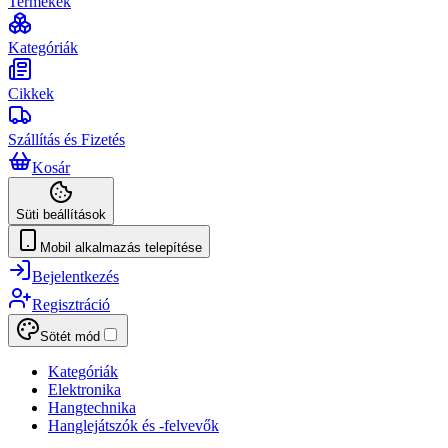
Termékek
Kategóriák
Cikkek
Szállítás és Fizetés
Kosár
Süti beállítások
Mobil alkalmazás telepítése
Bejelentkezés
Regisztráció
Sötét mód
Kategóriák
Elektronika
Hangtechnika
Hanglejátszók és -felvevők