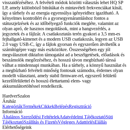
visszaidézéséhez. A felvételi módok közötti választás lehet HQ SP
LP, amely különböző bitrátákat és mintavételi frekvenciákat kínál,
így a tárhely és az energia egyensúlya igényeidhez igazítható. A
kényelmes kontrollért és a gyorsegyenáramláshoz fontos a
státuszjelzések és az időbélyegző funkciók megléte, valamint az
olyan apró, de hasznos megoldások, mint a hangvezérlés, a
jegyzetek és a fájlzár. A csatlakoztatás terén gyakori a 3,5 mm-es
fejhallgató-kimenet és a modern USB csatlakozás, legyen az USB
2.0 vagy USB-C, így a fájlok gyorsan és egyszerűen átvihetők a
számítógépre vagy más eszközökre. Összességében egy jól
megválasztott diktafon támogatást ad a beszélgetések, előadások és
beszámolók megőrzéséhez, és hosszú távon megbízható társsá
válhat a mindennapi munkában. Ha a tárhely, a könnyű használat és
a megbízható felvételi minőség fontosak számodra, érdemes olyan
modellt választani, amely stabil firmware-rel, egyszerű felületű
kezelőfelülettel és hosszú élettartamú elem- vagy
akkumulátortöltéssel rendelkezik.
HardverSzalon
Áruház
Kategóriák
Termékek
Cikkek
Belépés
Regisztráció
Információ
Általános Szerződési Feltételek
Adatvédelmi Tájékoztató
Süti
Tájékoztató
Szállítás és Fizetés
Végleges Adattörlés
Elállás
Elérhetőségeink