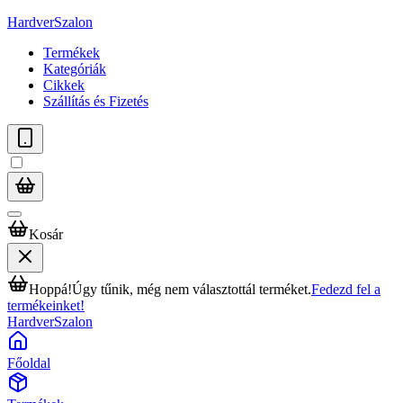
HardverSzalon
Termékek
Kategóriák
Cikkek
Szállítás és Fizetés
Kosár
Hoppá!
Úgy tűnik, még nem választottál terméket.
Fedezd fel a
termékeinket!
HardverSzalon
Főoldal