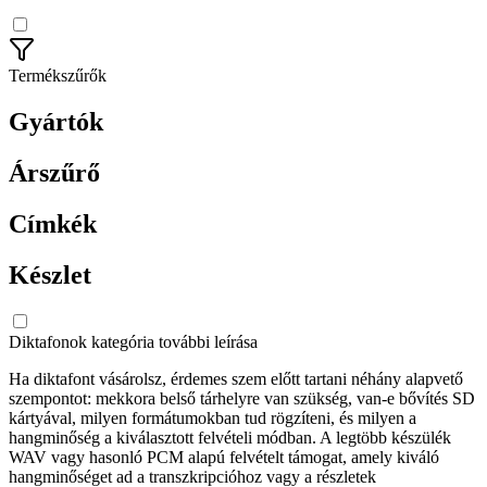
Termékszűrők
Gyártók
Árszűrő
Címkék
Készlet
Diktafonok kategória további leírása
Ha diktafont vásárolsz, érdemes szem előtt tartani néhány alapvető
szempontot: mekkora belső tárhelyre van szükség, van-e bővítés SD
kártyával, milyen formátumokban tud rögzíteni, és milyen a
hangminőség a kiválasztott felvételi módban. A legtöbb készülék
WAV vagy hasonló PCM alapú felvételt támogat, amely kiváló
hangminőséget ad a transzkripcióhoz vagy a részletek