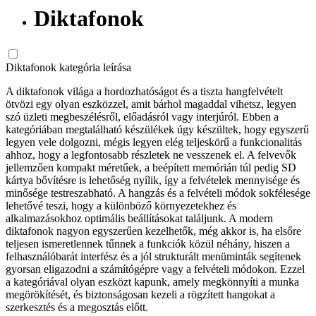
Diktafonok
Diktafonok kategória leírása
A diktafonok világa a hordozhatóságot és a tiszta hangfelvételt
ötvözi egy olyan eszközzel, amit bárhol magaddal vihetsz, legyen
szó üzleti megbeszélésről, előadásról vagy interjúról. Ebben a
kategóriában megtalálható készülékek úgy készültek, hogy egyszerű
legyen vele dolgozni, mégis legyen elég teljeskörű a funkcionalitás
ahhoz, hogy a legfontosabb részletek ne vesszenek el. A felvevők
jellemzően kompakt méretűek, a beépített memórián túl pedig SD
kártya bővítésre is lehetőség nyílik, így a felvételek mennyisége és
minősége testreszabható. A hangzás és a felvételi módok sokfélesége
lehetővé teszi, hogy a különböző környezetekhez és
alkalmazásokhoz optimális beállításokat találjunk. A modern
diktafonok nagyon egyszerűen kezelhetők, még akkor is, ha elsőre
teljesen ismeretlennek tűnnek a funkciók közül néhány, hiszen a
felhasználóbarát interfész és a jól strukturált menüminták segítenek
gyorsan eligazodni a számítógépre vagy a felvételi módokon. Ezzel
a kategóriával olyan eszközt kapunk, amely megkönnyíti a munka
megörökítését, és biztonságosan kezeli a rögzített hangokat a
szerkesztés és a megosztás előtt.