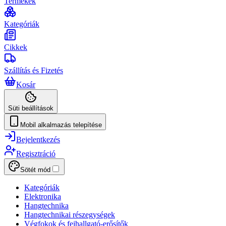
Termékek
Kategóriák
Cikkek
Szállítás és Fizetés
Kosár
Süti beállítások
Mobil alkalmazás telepítése
Bejelentkezés
Regisztráció
Sötét mód
Kategóriák
Elektronika
Hangtechnika
Hangtechnikai részegységek
Végfokok és fejhallgató-erősítők