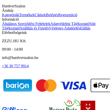
HardverSzalon
Áruház
Kategóriák
Termékek
Cikkek
Belépés
Regisztráció
Információ
Általános Szerződési Feltételek
Adatvédelmi Tájékoztató
Süti
Tájékoztató
Szállítás és Fizetés
Végleges Adattörlés
Elállás
Elérhetőségeink
ZEZU.HU Kft.
09:00 - 14:00
info@hardverszalon.hu
+36 30 757 9914