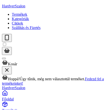
HardverSzalon
Termékek
Kategóriák
Cikkek
Szállítás és Fizetés
Kosár
Hoppá!
Úgy tűnik, még nem választottál terméket.
Fedezd fel a
termékeinket!
HardverSzalon
Főoldal