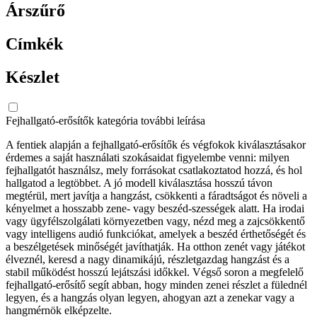
Árszűrő
Címkék
Készlet
Fejhallgató-erősítők kategória további leírása
A fentiek alapján a fejhallgató-erősítők és végfokok kiválasztásakor
érdemes a saját használati szokásaidat figyelembe venni: milyen
fejhallgatót használsz, mely forrásokat csatlakoztatod hozzá, és hol
hallgatod a legtöbbet. A jó modell kiválasztása hosszú távon
megtérül, mert javítja a hangzást, csökkenti a fáradtságot és növeli a
kényelmet a hosszabb zene- vagy beszéd‑szességek alatt. Ha irodai
vagy ügyfélszolgálati környezetben vagy, nézd meg a zajcsökkentő
vagy intelligens audió funkciókat, amelyek a beszéd érthetőségét és
a beszélgetések minőségét javíthatják. Ha otthon zenét vagy játékot
élveznél, keresd a nagy dinamikájú, részletgazdag hangzást és a
stabil működést hosszú lejátszási időkkel. Végső soron a megfelelő
fejhallgató-erősítő segít abban, hogy minden zenei részlet a fülednél
legyen, és a hangzás olyan legyen, ahogyan azt a zenekar vagy a
hangmérnök elképzelte.