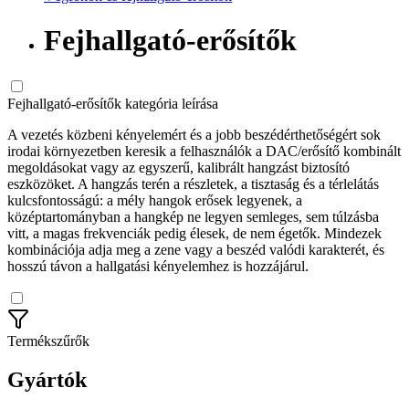
Fejhallgató-erősítők
Fejhallgató-erősítők kategória leírása
A vezetés közbeni kényelemért és a jobb beszédérthetőségért sok
irodai környezetben keresik a felhasználók a DAC/erősítő kombinált
megoldásokat vagy az egyszerű, kalibrált hangzást biztosító
eszközöket. A hangzás terén a részletek, a tisztaság és a térlelátás
kulcsfontosságú: a mély hangok erősek legyenek, a
középtartományban a hangkép ne legyen semleges, sem túlzásba
vitt, a magas frekvenciák pedig élesek, de nem égetők. Mindezek
kombinációja adja meg a zene vagy a beszéd valódi karakterét, és
hosszú távon a hallgatási kényelemhez is hozzájárul.
Termékszűrők
Gyártók