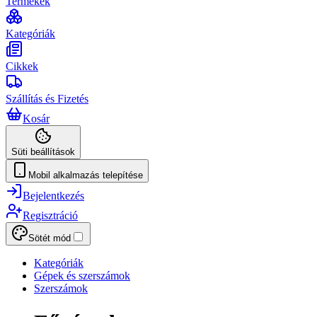
Termékek
Kategóriák
Cikkek
Szállítás és Fizetés
Kosár
Süti beállítások
Mobil alkalmazás telepítése
Bejelentkezés
Regisztráció
Sötét mód
Kategóriák
Gépek és szerszámok
Szerszámok