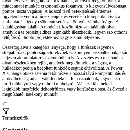
olyan tervezési megoldásokat kínálnak, amelyek megkönnyítik a
mindennapi munkát: ergonomikus fogantyú, jó kiegyensúlyozottság,
pontos, tiszta vágások. A hosszú távú befektetésnél érdemes
figyelembe venni a fűrészpengék és vezetősín kompatibilitását, a
karbantartási igény csökkentését és a könnyű szállíthatóságot. A
katalógusban található modellek között biztosan találunk olyat,
amelyik a te projektjeidhez leginkább illeszkedik, legyen szó otthoni
felújításról, hobbi projektekhez vagy kis műhelyekbe.
Összefoglalva a kategória lényege, hogy a fűrészek legyenek
strapabíróak, pontosságra törekvőek és könnyen használhatóak, akár
teljesen akkumulátoros üzemmódban is. A vezetés és a mechanika
olyan részletekben rejlik, amelyek megkönnyítik a vágást, a
hulladékot pedig a beépített funkciók segítik eltávolítani. A Power
X-Change ökoszisztéma felől nézve a hosszú távú kompatibilitás és
a bővíthetőség adja a valódi értéket a felhasználónak, legyen szó
profi műhelyről vagy otthoni műhelyről. Válaszd ki a neked
leginkább megfelelő dekopírfűrész vagy körfűrész típust, és élvezd a
megbízható, hatékony munkát.
Termékszűrők