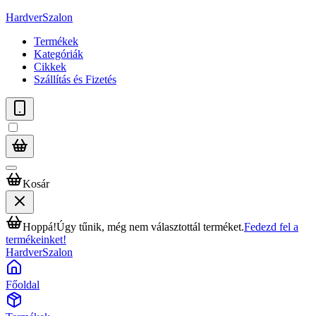
HardverSzalon
Termékek
Kategóriák
Cikkek
Szállítás és Fizetés
Kosár
Hoppá!
Úgy tűnik, még nem választottál terméket.
Fedezd fel a
termékeinket!
HardverSzalon
Főoldal