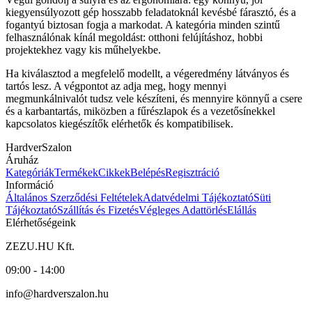
kiegyensúlyozott gép hosszabb feladatoknál kevésbé fárasztó, és a
fogantyú biztosan fogja a markodat. A kategória minden szintű
felhasználónak kínál megoldást: otthoni felújításhoz, hobbi
projektekhez vagy kis műhelyekbe.
Ha kiválasztod a megfelelő modellt, a végeredmény látványos és
tartós lesz. A végpontot az adja meg, hogy mennyi
megmunkálnivalót tudsz vele készíteni, és mennyire könnyű a csere
és a karbantartás, miközben a fűrészlapok és a vezetősínekkel
kapcsolatos kiegészítők elérhetők és kompatibilisek.
HardverSzalon
Áruház
Kategóriák
Termékek
Cikkek
Belépés
Regisztráció
Információ
Általános Szerződési Feltételek
Adatvédelmi Tájékoztató
Süti
Tájékoztató
Szállítás és Fizetés
Végleges Adattörlés
Elállás
Elérhetőségeink
ZEZU.HU Kft.
09:00 - 14:00
info@hardverszalon.hu