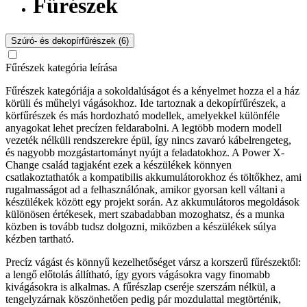
Fűrészek
Szúró- és dekopírfűrészek (6)
Fűrészek kategória leírása
Fűrészek kategóriája a sokoldalúságot és a kényelmet hozza el a ház
körüli és műhelyi vágásokhoz. Ide tartoznak a dekopírfűrészek, a
körfűrészek és más hordozható modellek, amelyekkel különféle
anyagokat lehet precízen feldarabolni. A legtöbb modern modell
vezeték nélküli rendszerekre épül, így nincs zavaró kábelrengeteg,
és nagyobb mozgástartományt nyújt a feladatokhoz. A Power X-
Change család tagjaként ezek a készülékek könnyen
csatlakoztathatók a kompatibilis akkumulátorokhoz és töltőkhez, ami
rugalmasságot ad a felhasználónak, amikor gyorsan kell váltani a
készülékek között egy projekt során. Az akkumulátoros megoldások
különösen értékesek, mert szabadabban mozoghatsz, és a munka
közben is tovább tudsz dolgozni, miközben a készülékek súlya
kézben tartható.
Precíz vágást és könnyű kezelhetőséget vársz a korszerű fűrészektől:
a lengő előtolás állítható, így gyors vágásokra vagy finomabb
kivágásokra is alkalmas. A fűrészlap cseréje szerszám nélkül, a
tengelyzárnak köszönhetően pedig pár mozdulattal megtörténik,