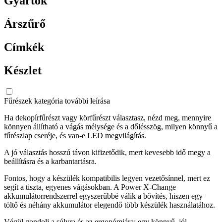
Gyártók
Árszűrő
Címkék
Készlet
Fűrészek kategória további leírása
Ha dekopírfűrészt vagy körfűrészt választasz, nézd meg, mennyire
könnyen állítható a vágás mélysége és a dőlésszög, milyen könnyű a
fűrészlap cseréje, és van-e LED megvilágítás.
A jó választás hosszú távon kifizetődik, mert kevesebb idő megy a
beállításra és a karbantartásra.
Fontos, hogy a készülék kompatibilis legyen vezetősínnel, mert ez
segít a tiszta, egyenes vágásokban. A Power X-Change
akkumulátorrendszerrel egyszerűbbé válik a bővítés, hiszen egy
töltő és néhány akkumulátor elegendő több készülék használatához.
Végül gondolj a súlyra és az ergonómiára: egy könnyű, jól