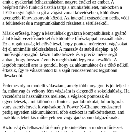
amit a gyakorlati felhasználásban nagyra értékel az ember. A
beépített fúvó funkció tisztán tartja a munkafelületet, miközben a
LED megvilágítás segít a vágási vonal követésében, különösen
gyengébb fényviszonyok között. Az integrált csúszóelem pedig védi
a felületeket és a megmunkálandó részletet a sérülésektől.
Másik erősség, hogy a készülékek gyakran kompatibilisek a gyártó
által kínált vezetősínekkel és különféle fűrészlappal használhatók.
Ez a rugalmasság lehetővé teszi, hogy pontos, méretezett vágásokat
érj el minimális előkészítéssel. A masszív és stabil alaplap, a jó
minőségű anyagból készült alkatrészek és a precíz mérés segít
abban, hogy hosszú távon is megbízható legyen a készülék. A
legtöbb modell arra is gondol, hogy az akkumulátor és a töltő nélkül
érkezik, így te választhatod ki a saját rendszeredhez legjobban
illeszkedőt.
Érdemes olyan modellt választani, amely több anyagon is jól teljesít:
fa, műanyag és vékony fém vágására is elegendő a sokoldalúság. Ha
vezetősínt is használhatsz mellette, a vágások pontosak és
egyenletesek, ami különösen fontos a padlóburkolat, bútorfigurák
vagy szerelvények kivágásakor. A Power X-Change rendszerrel
pedig egyetlen akkumulátorral több eszközt is működtethetsz, ami
praktikus lehet kis műhelyekben vagy garázsban dolgozóknak.
Biztonság és felhasználói élmény tekintetében a modern fűrészek