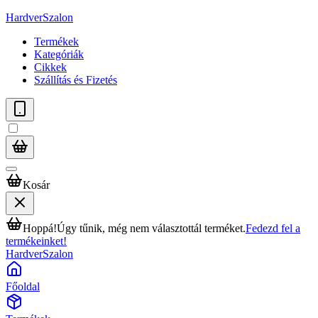
HardverSzalon
Termékek
Kategóriák
Cikkek
Szállítás és Fizetés
Kosár
Hoppá!
Úgy tűnik, még nem választottál terméket.
Fedezd fel a
termékeinket!
HardverSzalon
Főoldal