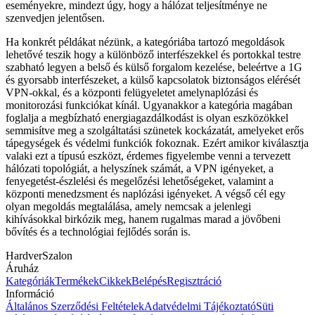
eseményekre, mindezt úgy, hogy a hálózat teljesítménye ne
szenvedjen jelentősen.
Ha konkrét példákat nézünk, a kategóriába tartozó megoldások
lehetővé teszik hogy a különböző interfészekkel és portokkal testre
szabható legyen a belső és külső forgalom kezelése, beleértve a 1G
és gyorsabb interfészeket, a külső kapcsolatok biztonságos elérését
VPN-okkal, és a központi felügyeletet amelynaplózási és
monitorozási funkciókat kínál. Ugyanakkor a kategória magában
foglalja a megbízható energiagazdálkodást is olyan eszközökkel
semmisítve meg a szolgáltatási szünetek kockázatát, amelyeket erős
tápegységek és védelmi funkciók fokoznak. Ezért amikor kiválasztja
valaki ezt a típusú eszközt, érdemes figyelembe venni a tervezett
hálózati topológiát, a helyszínek számát, a VPN igényeket, a
fenyegetést-észlelési és megelőzési lehetőségeket, valamint a
központi menedzsment és naplózási igényeket. A végső cél egy
olyan megoldás megtalálása, amely nemcsak a jelenlegi
kihívásokkal birkózik meg, hanem rugalmas marad a jövőbeni
bővítés és a technológiai fejlődés során is.
HardverSzalon
Áruház
Kategóriák
Termékek
Cikkek
Belépés
Regisztráció
Információ
Általános Szerződési Feltételek
Adatvédelmi Tájékoztató
Süti