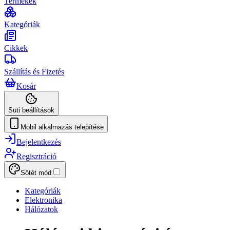
Termékek
Kategóriák
Cikkek
Szállítás és Fizetés
Kosár
Süti beállítások
Mobil alkalmazás telepítése
Bejelentkezés
Regisztráció
Sötét mód
Kategóriák
Elektronika
Hálózatok