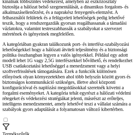
kínálnak többszintes védekezést, amelyben az eszközosztály
biztosítja a hálózat belső szegmentálását, a dinamikus forgalom- és
alkalmazásellenőrzést, és a naprakész fenyegetés-elemzést. A
felhasználói felületek és a felügyeleti lehetőségek pedig lehetővé
teszik, hogy a rendszergazdák gyorsan reagálhassanak a támadási
vázlatokra, valamint testreszabhassák a szabályokat a szervezet
méretének és igényeinek megfelelően.
A kategóriában gyakran találkozunk port- és interfész-szabályozási
lehetőségekkel hogy a hálózati átviteli teljesítmény és a biztonsági
politika összhangban legyen a valós igényekkel. Például egy adott
modell lehet 1G vagy 2,5G interfészekkel bővíthető, és rendelkezhet
USB csatlakoztatási lehetőséggel a menedzsment vagy a helyi
szoftverfrissítések támogatására. Ezek a funkciók különösen
előnyösek olyan környezetekben ahol több helyszín között gyors és
biztonságos kommunikáció szükséges, illetve ahol központi
konfigurációval és naplózási megoldásokkal szeretnék követni a
forgalmi eseményeket. A kategória tehát egyrészt a hálózati védelmi
rétegeket és védekezési stratégiákat jelenti, másrészt az erőteljes,
intelligens menedzsmentet, amely lehetővé teszi a vállalat számára a
szabályok gyors adaptálását a folyamatosan változó kibertérben.
Termékszűrők