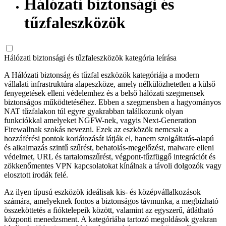
Hálózati biztonsági és
tűzfaleszközök
Hálózati biztonsági és tűzfaleszközök kategória leírása
A Hálózati biztonság és tűzfal eszközök kategóriája a modern
vállalati infrastruktúra alapeszköze, amely nélkülözhetetlen a külső
fenyegetések elleni védelemhez és a belső hálózati szegmensek
biztonságos működtetéséhez. Ebben a szegmensben a hagyományos
NAT tűzfalakon túl egyre gyakrabban találkozunk olyan
funkciókkal amelyeket NGFW-nek, vagyis Next-Generation
Firewallnak szokás nevezni. Ezek az eszközök nemcsak a
hozzáférési pontok korlátozását látják el, hanem szolgáltatás-alapú
és alkalmazás szintű szűrést, behatolás-megelőzést, malware elleni
védelmet, URL és tartalomszűrést, végpont-tűzfüggő integrációt és
zökkenőmentes VPN kapcsolatokat kínálnak a távoli dolgozók vagy
elosztott irodák felé.
Az ilyen típusú eszközök ideálisak kis- és középvállalkozások
számára, amelyeknek fontos a biztonságos távmunka, a megbízható
összeköttetés a fióktelepeik között, valamint az egyszerű, átlátható
központi menedzsment. A kategóriába tartozó megoldások gyakran