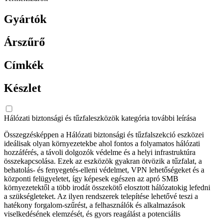
Gyártók
Árszűrő
Címkék
Készlet
Hálózati biztonsági és tűzfaleszközök kategória további leírása
Összegzésképpen a Hálózati biztonsági és tűzfalszekció eszközei
ideálisak olyan környezetekbe ahol fontos a folyamatos hálózati
hozzáférés, a távoli dolgozók védelme és a helyi infrastruktúra
összekapcsolása. Ezek az eszközök gyakran ötvözik a tűzfalat, a
behatolás- és fenyegetés-elleni védelmet, VPN lehetőségeket és a
központi felügyeletet, így képesek egészen az apró SMB
környezetektől a több irodát összekötő elosztott hálózatokig lefedni
a szükségleteket. Az ilyen rendszerek telepítése lehetővé teszi a
hatékony forgalom-szűrést, a felhasználók és alkalmazások
viselkedésének elemzését, és gyors reagálást a potenciális