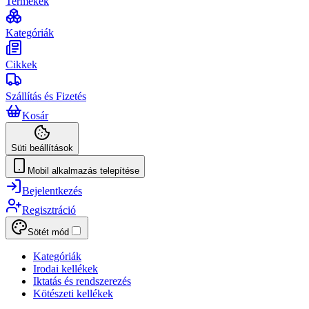
Termékek
Kategóriák
Cikkek
Szállítás és Fizetés
Kosár
Süti beállítások
Mobil alkalmazás telepítése
Bejelentkezés
Regisztráció
Sötét mód
Kategóriák
Irodai kellékek
Iktatás és rendszerezés
Kötészeti kellékek