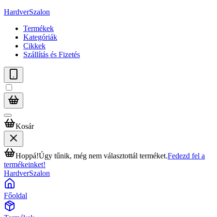
HardverSzalon
Termékek
Kategóriák
Cikkek
Szállítás és Fizetés
Kosár
Hoppá!
Úgy tűnik, még nem választottál terméket.
Fedezd fel a
termékeinket!
HardverSzalon
Főoldal