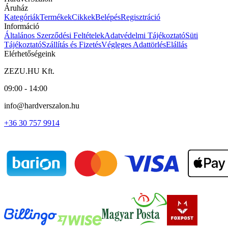
Áruház
Kategóriák
Termékek
Cikkek
Belépés
Regisztráció
Információ
Általános Szerződési Feltételek
Adatvédelmi Tájékoztató
Süti
Tájékoztató
Szállítás és Fizetés
Végleges Adattörlés
Elállás
Elérhetőségeink
ZEZU.HU Kft.
09:00 - 14:00
info@hardverszalon.hu
+36 30 757 9914