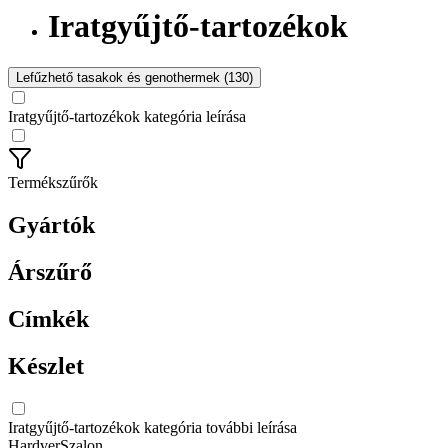
Iratgyűjtő-tartozékok
Lefűzhető tasakok és genothermek (130)
Iratgyűjtő-tartozékok kategória leírása
Termékszűrők
Gyártók
Árszűrő
Címkék
Készlet
Iratgyűjtő-tartozékok kategória további leírása
HardverSzalon