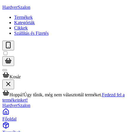
HardverSzalon
Termékek
Kategóriák
Cikkek
Szállítás és Fizetés
Kosár
Hoppá!
Úgy tűnik, még nem választottál terméket.
Fedezd fel a
termékeinket!
HardverSzalon
Főoldal