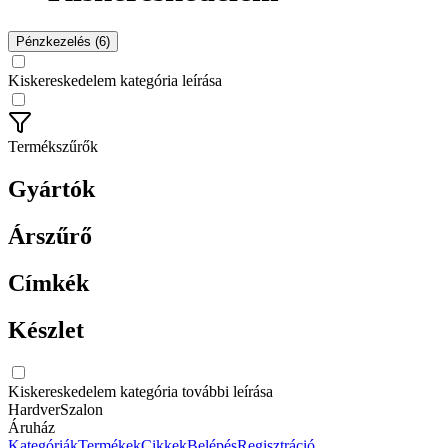
Pénzkezelés (6)
Kiskereskedelem kategória leírása
Termékszűrők
Gyártók
Árszűrő
Címkék
Készlet
Kiskereskedelem kategória további leírása
HardverSzalon
Áruház
Kategóriák
Termékek
Cikkek
Belépés
Regisztráció