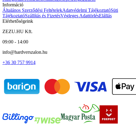
Információ
Általános Szerződési Feltételek
Adatvédelmi Tájékoztató
Süti
Tájékoztató
Szállítás és Fizetés
Végleges Adattörlés
Elállás
Elérhetőségeink
ZEZU.HU Kft.
09:00 - 14:00
info@hardverszalon.hu
+36 30 757 9914