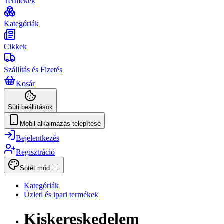
Termékek
Kategóriák
Cikkek
Szállítás és Fizetés
Kosár
Süti beállítások
Mobil alkalmazás telepítése
Bejelentkezés
Regisztráció
Sötét mód
Kategóriák
Üzleti és ipari termékek
Kiskereskedelem