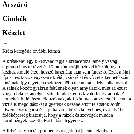
Árszűrő
Címkék
Készlet
Kréta kategória további leírása
A krétakeret egyik kedvenc tagja a krétaceruza, amely vastag,
ergonomikus testével és 10 mm átmérőjű bélével készült, így a
kézhez simuló érzet hosszú használat után sem fárasztó. Ezek a 3in1
típusú eszközök egyszerre krétát, zsírkrétát és vízzel elkenhető színt
kínálnak, így egyetlen eszközzel több technikát is lehet alkalmazni.
A színek között gyakran feltűnnek olyan árnyalatok, mint az ezüst
vagy a fekete, amelyek sötét felületeken is kiváló fedést adnak. A
termékek különösen jók azoknak, akik könnyen át szeretnék venni a
vizuális megoldásokat a gyerekek kezébe adott feladatok során,
hiszen a vastag test és a puha vonalhúzás kényelmes, és a kiváló
fedőképesség biztosítja, hogy a rajzok és szövegek minden
körülmények között olvashatóak legyenek.
A folyékony kréták pormentes megoldást jelentenek olyan