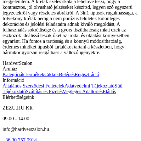
megjeleníteni. A kréták széles skálája lehetővé teszi, hogy a
kontrasztos, jól olvasható jelzéseket készítsd, legyen szó egyszerű
jegyzetekről vagy részletes ábrákról. A 3in1 típusok rugalmassága, a
folyékony kréták pedig a nem porózus felületek különleges
dekorációs és jelölési feladataira adnak kiváló megoldást. A
felhasználás sokrétűsége és a gyors tisztíthatóság miatt ezek az
eszközök ideálissá teszik őket az irodai és oktatási környezetben
egyaránt. Ha fontos a tartósság és a könnyű módosíthatóság,
érdemes mindkét típusból tartalékot tartani a készletben, hogy
bármikor gyorsan reagálhass a változó igényekre.
HardverSzalon
Áruház
Kategóriák
Termékek
Cikkek
Belépés
Regisztráció
Információ
Általános Szerződési Feltételek
Adatvédelmi Tájékoztató
Süti
Tájékoztató
Szállítás és Fizetés
Végleges Adattörlés
Elállás
Elérhetőségeink
ZEZU.HU Kft.
09:00 - 14:00
info@hardverszalon.hu
+36 30 757 9914