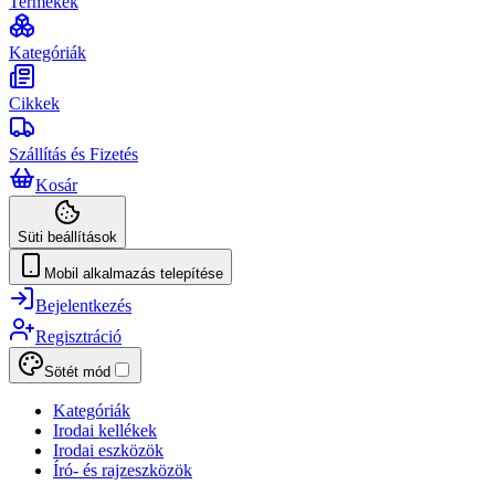
Termékek
Kategóriák
Cikkek
Szállítás és Fizetés
Kosár
Süti beállítások
Mobil alkalmazás telepítése
Bejelentkezés
Regisztráció
Sötét mód
Kategóriák
Irodai kellékek
Irodai eszközök
Író- és rajzeszközök