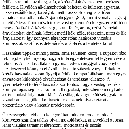
felületekre, mint az üveg, a fa, a krétatáblák és más nem porózus
felületek. Kiválóan alkalmazhatóak beltéren és kültéren egyaránt,
hiszen esőálló tulajdonságuk miatt hosszabb ideig is tartósan
láthatóak maradhatnak. A gömbhegyű (1,8–2,5 mm) vonalvastagság
lehetővé teszi finom részletek és vastag kiemelések egyszerre történő
megvalósítását. A készletek gyakran fehér, arany, ezüst és metál
árnyalatokat kínálnak, köztük metál kék, zöld, rózsaszín, piros és lila
árnyalatokat, így könnyen létrehozhatóak határozott vizuális
kontrasztok és stílusos dekorációk a tábla és a felületek körül.
Használati tippek: mindig tiszta, sima felületen kezdj, a kupakot rázd
fel, majd enyhén nyomj, hogy a tinta egyenletesen fel legyen véve a
felületre. A tisztítás általában gyors: nedves ronggyal vagy enyhe
tisztítószerrel könnyen eltávolíthatók a torzítások vagy a firkák. A
kréták használata során figyelj a felület kompatibilitására, mert egyes
anyagokra különböző olvashatóság és tartósság jellemző. A
gyermekekkel történő használatkor fontos, hogy a vastag test és a
könnyű fogás segítse a kontrollált rajzolást, miközben élményt adó
aktív tanulási folyamatot kínál. A csillagok vagy jelölések gyakran
vizuálisan is segítik a kontrasztot és a színek kiválasztását a
prezentáció vagy a kreatív projekt során.
Összességében ebben a kategóriában minden irodai és oktatási
környezet számára találsz olyan megoldásokat, amelyekkel gyorsan
lehet vizuális tartalmat létrehozni, módosítani és tisztán