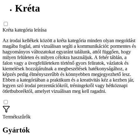
Kréta
Kréta kategória leírása
Az irodai kellékek között a kréta kategória minden olyan megoldást
magába foglal, ami vizuálisan segíti a kommunikációt: pormentes és
hagyományos változatokat egyaránt találunk, attól függően, hogy
milyen felületen és milyen célokra használjuk. A fehér táblán, a
falon vagy a üvegfelületeken történő gyors feliratok, vázlatok és
kiemelések hozzájárulnak a megbeszélések hatékonyságához, a
képzés pedig élményszerűbb és könnyebben megjegyezhető lesz.
Ebben a kategóriában a praktikum és a kreativitás kéz a kezben jár,
legyen szó irodai prezentációkról, tréningekről vagy hétköznapi
ötletbuboréktól, amelyet vizuálisan meg kell ragadni.
Termékszűrők
Gyártók