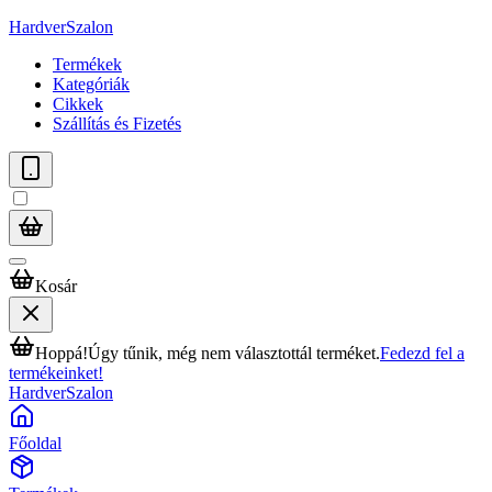
HardverSzalon
Termékek
Kategóriák
Cikkek
Szállítás és Fizetés
Kosár
Hoppá!
Úgy tűnik, még nem választottál terméket.
Fedezd fel a
termékeinket!
HardverSzalon
Főoldal