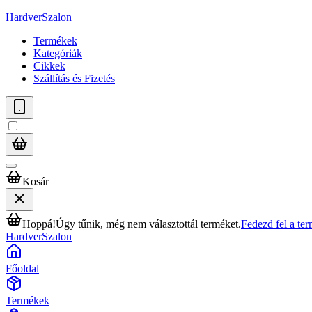
HardverSzalon
Termékek
Kategóriák
Cikkek
Szállítás és Fizetés
Kosár
Hoppá!
Úgy tűnik, még nem választottál terméket.
Fedezd fel a te
HardverSzalon
Főoldal
Termékek