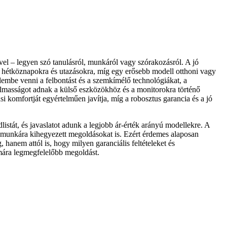
vel – legyen szó tanulásról, munkáról vagy szórakozásról. A jó
a hétköznapokra és utazásokra, míg egy erősebb modell otthoni vagy
lembe venni a felbontást és a szemkímélő technológiákat, a
lmasságot adnak a külső eszközökhöz és a monitorokra történő
i komfortját egyértelműen javítja, míg a robosztus garancia és a jó
dlistát, és javaslatot adunk a legjobb ár-érték arányú modellekre. A
ív munkára kihegyezett megoldásokat is. Ezért érdemes alaposan
hanem attól is, hogy milyen garanciális feltételeket és
ámára legmegfelelőbb megoldást.