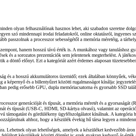
s minden olyan felhasználónak hasznos lehet, aki szabadon szeretne dol
 legyen szó mindennapi irodai feladatokról, online oktatásról, ingyenes s
bb passzolnak a processzor sebességétől a memória méretéig, a tárhely t
en szempont, hanem hosszú távú érték is. A munkához vagy tanuláshoz g
ések és a sorozatos prezentációk sem jelentenek megterhelést. A játéko
tik a döntő előnyt. Ezt a kategóriát azért érdemes alaposan tüzetesebb
ság és a hosszú akkumulátoros üzemidő; ezek általában könnyűek, véko
a képernyő és a billentyűzet közötti rugalmasságot kínálja: jegyzetelé
kban pedig erősebb GPU, dupla memóriacsatorna és gyorsabb SSD talá
ocesszor generációját és típusát, a memória méretét és a gyorsaságát (R
zámát és típusát (USB-C, HDMI, SD-kártya olvasó), valamint az operációs
ávú támogatást és gördülékeny ügyfélszolgálatot kínálnak. A kategória h
 hozzájárulnak ahhoz, hogy a készülék évekig hű társa legyen a mindenn
a. Lehetnek olyan lehetőségek, amelyek a készüléket kedvezőbb áron t
felújított készülékek közötti döntést is: ezek gyakran kedvező ár-érték