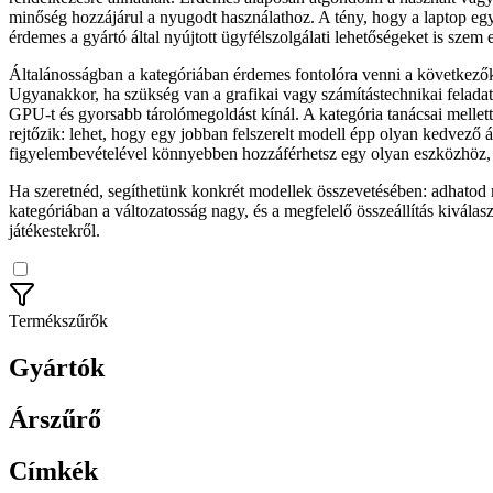
minőség hozzájárul a nyugodt használathoz. A tény, hogy a laptop egy
érdemes a gyártó által nyújtott ügyfélszolgálati lehetőségeket is szem el
Általánosságban a kategóriában érdemes fontolóra venni a következőke
Ugyanakkor, ha szükség van a grafikai vagy számítástechnikai feladat
GPU-t és gyorsabb tárolómegoldást kínál. A kategória tanácsai mellett
rejtőzik: lehet, hogy egy jobban felszerelt modell épp olyan kedvező 
figyelembevételével könnyebben hozzáférhetsz egy olyan eszközhöz, am
Ha szeretnéd, segíthetünk konkrét modellek összevetésében: adhatod meg
kategóriában a változatosság nagy, és a megfelelő összeállítás kivála
játékestekről.
Termékszűrők
Gyártók
Árszűrő
Címkék