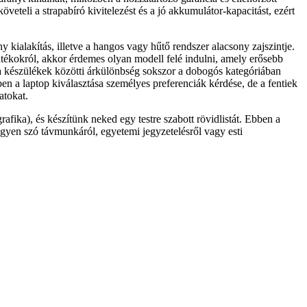
eli a strapabíró kivitelezést és a jó akkumulátor-kapacitást, ezért
ialakítás, illetve a hangos vagy hűtő rendszer alacsony zajszintje.
átékokról, akkor érdemes olyan modell felé indulni, amely erősebb
n a készülékek közötti árkülönbség sokszor a dobogós kategóriában
en a laptop kiválasztása személyes preferenciák kérdése, de a fentiek
atokat.
afika), és készítünk neked egy testre szabott rövidlistát. Ebben a
egyen szó távmunkáról, egyetemi jegyzetelésről vagy esti