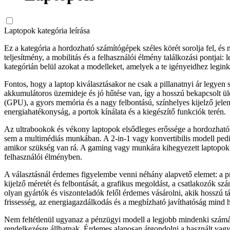
Laptopok kategória leírása
Ez a kategória a hordozható számítógépek széles körét sorolja fel, é
teljesítmény, a mobilitás és a felhasználói élmény találkozási pontjai:
kategórián belül azokat a modelleket, amelyek a te igényeidhez leginká
Fontos, hogy a laptop kiválasztásakor ne csak a pillanatnyi ár legy
akkumulátoros üzemideje és jó hűtése van, így a hosszú bekapcsolt ül
(GPU), a gyors memória és a nagy felbontású, színhelyes kijelző jelen
energiahatékonyság, a portok kínálata és a kiegészítő funkciók terén.
Az ultrabookok és vékony laptopok elsődleges erőssége a hordozható
sem a multimédiás munkában. A 2-in-1 vagy konvertibilis modell pedig 
amikor szükség van rá. A gaming vagy munkára kihegyezett laptopo
felhasználói élményben.
A választásnál érdemes figyelembe venni néhány alapvető elemet: a pr
kijelző méretét és felbontását, a grafikus megoldást, a csatlakozók s
olyan gyártók és viszonteladók felől érdemes vásárolni, akik hosszú t
frissesség, az energiagazdálkodás és a megbízható javíthatóság mind
Nem feltétlenül ugyanaz a pénzügyi modell a legjobb mindenki számár
rendelkezésre állhatnak. Érdemes alaposan átgondolni a használt vagy 