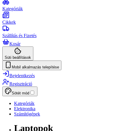
Kategóriák
Cikkek
Szállítás és Fizetés
Kosár
Süti beállítások
Mobil alkalmazás telepítése
Bejelentkezés
Regisztráció
Sötét mód
Kategóriák
Elektronika
Számítógépek
Laptopok