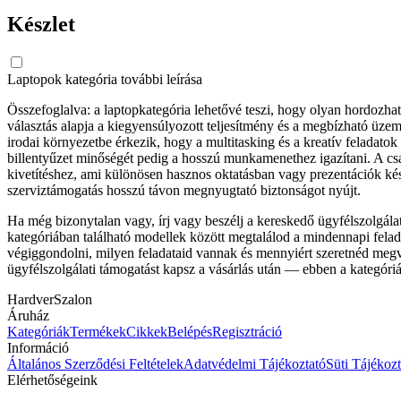
Készlet
Laptopok kategória további leírása
Összefoglalva: a laptopkategória lehetővé teszi, hogy olyan hordozhat
választás alapja a kiegyensúlyozott teljesítmény és a megbízható üz
irodai környezetbe érkezik, hogy a multitasking és a kreatív feladat
billentyűzet minőségét pedig a hosszú munkamenethez igazítani. A c
kivetítéshez, ami különösen hasznos oktatásban vagy prezentációk készí
szerviztámogatás hosszú távon megnyugtató biztonságot nyújt.
Ha még bizonytalan vagy, írj vagy beszélj a kereskedő ügyfélszolgálatáv
kategóriában található modellek között megtalálod a mindennapi felada
végiggondolni, milyen feladataid vannak és mennyiért szeretnéd megvás
ügyfélszolgálati támogatást kapsz a vásárlás után — ebben a kategór
HardverSzalon
Áruház
Kategóriák
Termékek
Cikkek
Belépés
Regisztráció
Információ
Általános Szerződési Feltételek
Adatvédelmi Tájékoztató
Süti Tájékozt
Elérhetőségeink