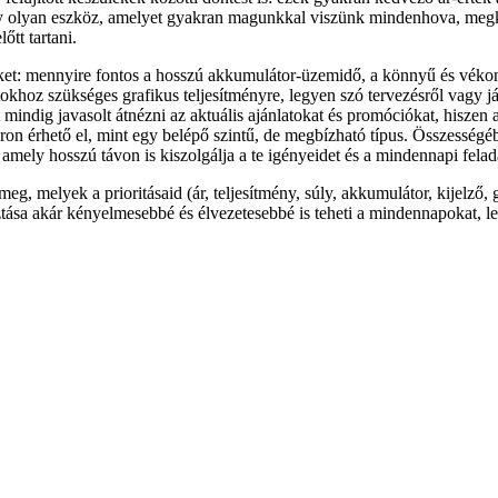
 olyan eszköz, amelyet gyakran magunkkal viszünk mindenhova, megkövet
őtt tartani.
t: mennyire fontos a hosszú akkumulátor-üzemidő, a könnyű és vékony k
okhoz szükséges grafikus teljesítményre, legyen szó tervezésről vagy j
 mindig javasolt átnézni az aktuális ajánlatokat és promóciókat, hisze
áron érhető el, mint egy belépő szintű, de megbízható típus. Összességéb
ely hosszú távon is kiszolgálja a te igényeidet és a mindennapi felad
, melyek a prioritásaid (ár, teljesítmény, súly, akkumulátor, kijelző, gr
sztása akár kényelmesebbé és élvezetesebbé is teheti a mindennapokat, l