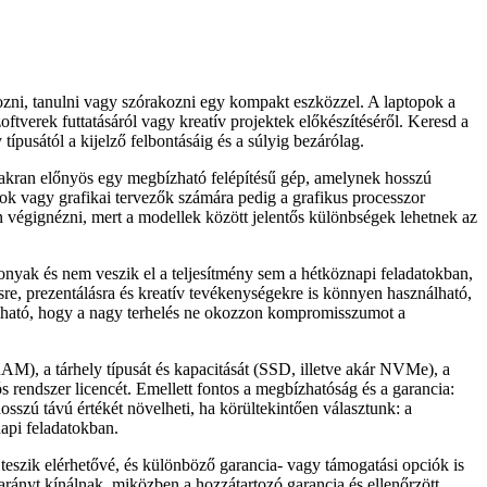
gozni, tanulni vagy szórakozni egy kompakt eszközzel. A laptopok a
zoftverek futtatásáról vagy kreatív projektek előkészítéséről. Keresd a
ípusától a kijelző felbontásáig és a súlyig bezárólag.
yakran előnyös egy megbízható felépítésű gép, amelynek hosszú
sok vagy grafikai tervezők számára pedig a grafikus processzor
en végignézni, mert a modellek között jelentős különbségek lehetnek az
nyak és nem veszik el a teljesítmény sem a hétköznapi feladatokban,
sre, prezentálásra és kreatív tevékenységekre is könnyen használható,
lható, hogy a nagy terhelés ne okozzon kompromisszumot a
AM), a tárhely típusát és kapacitását (SSD, illetve akár NVMe), a
 rendszer licencét. Emellett fontos a megbízhatóság és a garancia:
osszú távú értékét növelheti, ha körültekintően választunk: a
api feladatokban.
eszik elérhetővé, és különböző garancia- vagy támogatási opciók is
 arányt kínálnak, miközben a hozzátartozó garancia és ellenőrzött