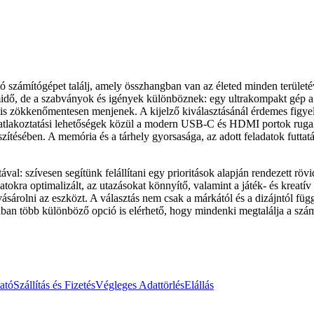
ó számítógépet találj, amely összhangban van az életed minden területé
emidő, de a szabványok és igények különböznek: egy ultrakompakt gép 
ok is zökkenőmentesen menjenek. A kijelző kiválasztásánál érdemes figye
satlakoztatási lehetőségek közül a modern USB-C és HDMI portok ruga
tésében. A memória és a tárhely gyorsasága, az adott feladatok futtatás
al: szívesen segítünk felállítani egy prioritások alapján rendezett rövi
tokra optimalizált, az utazásokat könnyítő, valamint a játék- és kreat
árolni az eszközt. A választás nem csak a márkától és a dizájntól függ, 
iában több különböző opció is elérhető, hogy mindenki megtalálja a sz
ató
Szállítás és Fizetés
Végleges Adattörlés
Elállás