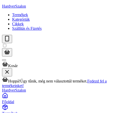
HardverSzalon
Termékek
Kategóriák
Cikkek
Szállítás és Fizetés
Kosár
Hoppá!
Úgy tűnik, még nem választottál terméket.
Fedezd fel a
termékeinket!
HardverSzalon
Főoldal