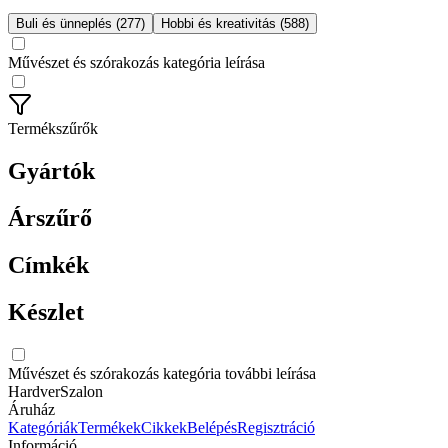
Buli és ünneplés (277)
Hobbi és kreativitás (588)
Művészet és szórakozás kategória leírása
Termékszűrők
Gyártók
Árszűrő
Címkék
Készlet
Művészet és szórakozás kategória további leírása
HardverSzalon
Áruház
Kategóriák
Termékek
Cikkek
Belépés
Regisztráció
Információ