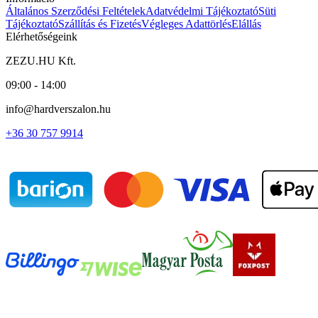
Általános Szerződési Feltételek
Adatvédelmi Tájékoztató
Süti
Tájékoztató
Szállítás és Fizetés
Végleges Adattörlés
Elállás
Elérhetőségeink
ZEZU.HU Kft.
09:00 - 14:00
info@hardverszalon.hu
+36 30 757 9914