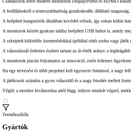
Csatlakozók terén modern monitorok DisplayPortot és HDMI-t kínálnak
A beállításokról a testreszabhatóság gondoskodik: állítható magasság
A beépített hangszórók általában kevésbé erősek, így sokan külön hang
A monitorok között gyakran találsz beépített USB hubot is, amely megk
A szkriptelt különféle üzemmódokkal (például sötét szoba vagy játék m
A választásnál érdemes észben tartani az ár-érték arányt: a legdrágá
A monitorok piacán folyamatos az innováció, ezért érdemes figyelemme
Ha egy tervezést és több projektet kell egyszerre futtatnod, a nagy fel
A játékosok számára a gyors válaszidő és a nagy frissítés mellett fonto
Végül: a monitor kiválasztása attól függ, milyen munkát végzel, mekko
Termékszűrők
Gyártók