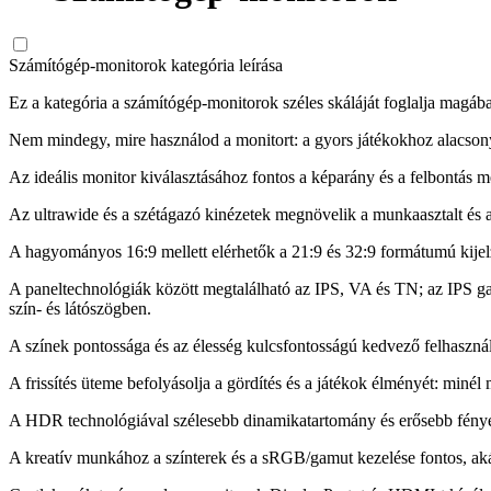
Számítógép-monitorok kategória leírása
Ez a kategória a számítógép-monitorok széles skáláját foglalja magába,
Nem mindegy, mire használod a monitort: a gyors játékokhoz alacsony k
Az ideális monitor kiválasztásához fontos a képarány és a felbontás m
Az ultrawide és a szétágazó kinézetek megnövelik a munkaasztalt és a
A hagyományos 16:9 mellett elérhetők a 21:9 és 32:9 formátumú kijel
A paneltechnológiák között megtalálható az IPS, VA és TN; az IPS gaz
szín- és látószögben.
A színek pontossága és az élesség kulcsfontosságú kedvező felhasználá
A frissítés üteme befolyásolja a gördítés és a játékok élményét: miné
A HDR technológiával szélesebb dinamikatartomány és erősebb fényes r
A kreatív munkához a színterek és a sRGB/gamut kezelése fontos, akár