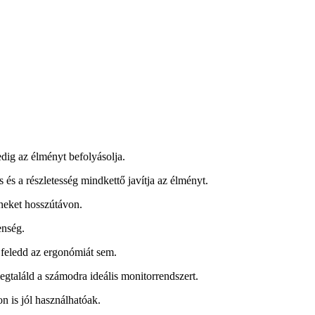
edig az élményt befolyásolja.
és a részletesség mindkettő javítja az élményt.
íneket hosszútávon.
enség.
e feledd az ergonómiát sem.
egtaláld a számodra ideális monitorrendszert.
n is jól használhatóak.