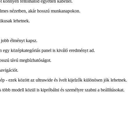
 könnyen feltolhatod egyetlen kábellel.
ényelmes nézetben, akár hosszú munkanapokon.
tikusak lehetnek.
l jobb élményt kapsz.
en egy középkategóriás panel is kiváló eredményt ad.
hosszú távú megbízhatóságot.
navigációt.
ép - ezek között az ultrawide és ívelt kijelzők különösen jók lehetnek.
több modell közül is kipróbálni és személyre szabni a beállításokat.