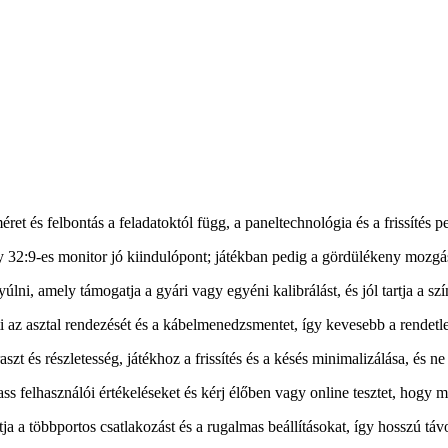
t és felbontás a feladatoktól függ, a paneltechnológia és a frissítés p
 32:9-es monitor jó kiindulópont; játékban pedig a gördülékeny mozgás 
ni, amely támogatja a gyári vagy egyéni kalibrálást, és jól tartja a sz
az asztal rendezését és a kábelmenedzsmentet, így kevesebb a rendetl
 és részletesség, játékhoz a frissítés és a késés minimalizálása, és n
ss felhasználói értékeléseket és kérj élőben vagy online tesztet, hogy m
a a többportos csatlakozást és a rugalmas beállításokat, így hosszú távo