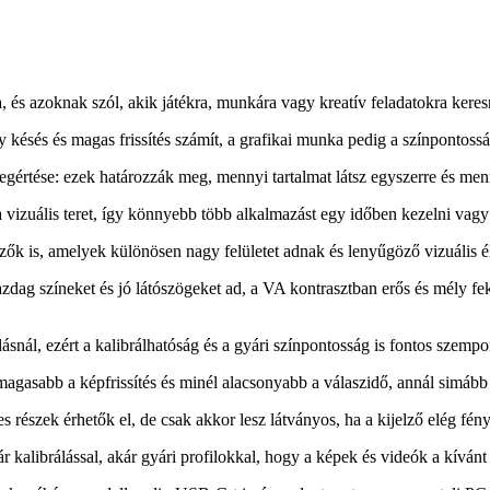
 és azoknak szól, akik játékra, munkára vagy kreatív feladatokra keresn
ésés és magas frissítés számít, a grafikai munka pedig a színpontosságo
egértése: ezek határozzák meg, mennyi tartalmat látsz egyszerre és menn
 vizuális teret, így könnyebb több alkalmazást egy időben kezelni vagy
zők is, amelyek különösen nagy felületet adnak és lenyűgöző vizuális 
dag színeket és jó látószögeket ad, a VA kontrasztban erős és mély fek
snál, ezért a kalibrálhatóság és a gyári színpontosság is fontos szempon
l magasabb a képfrissítés és minél alacsonyabb a válaszidő, annál simá
észek érhetők el, de csak akkor lesz látványos, ha a kijelző elég fény
 kalibrálással, akár gyári profilokkal, hogy a képek és videók a kíván