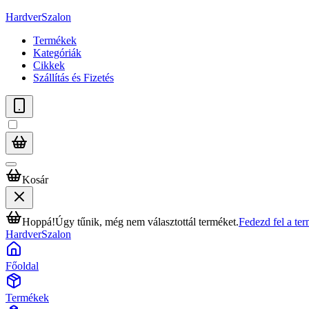
HardverSzalon
Termékek
Kategóriák
Cikkek
Szállítás és Fizetés
Kosár
Hoppá!
Úgy tűnik, még nem választottál terméket.
Fedezd fel a te
HardverSzalon
Főoldal
Termékek