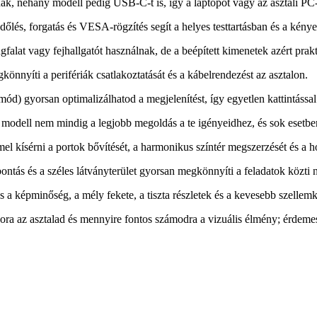
, néhány modell pedig USB-C-t is, így a laptopot vagy az asztali PC-t
, dőlés, forgatás és VESA-rögzítés segít a helyes testtartásban és a k
falat vagy fejhallgatót használnak, de a beépített kimenetek azért prak
önnyíti a perifériák csatlakoztatását és a kábelrendezést az asztalon.
ód) gyorsan optimalizálhatod a megjelenítést, így egyetlen kattintássa
bb modell nem mindig a legjobb megoldás a te igényeidhez, és sok esetb
l kísérni a portok bővítését, a harmonikus színtér megszerzését és a 
bontás és a széles látványterület gyorsan megkönnyíti a feladatok közti 
s a képminőség, a mély fekete, a tiszta részletek és a kevesebb szellemk
ra az asztalad és mennyire fontos számodra a vizuális élmény; érdemes 