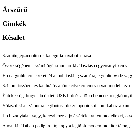
Árszűrő
Címkék
Készlet
Számítógép-monitorok kategória további leírása
Összességében a számítógép-monitor kiválasztása egyensúlyt keres: mére
Ha nagyobb teret szeretnél a multitasking számára, egy ultrawide vagy
Színpontosságra és kalibrálásra törekedve érdemes olyan modellhez nyúl
Érdekesség, hogy a beépített USB hub és a több bemenet megkönnyíti 
Válaszd ki a számodra legfontosabb szempontokat: munkához a kontraszt
Ha bizonytalan vagy, keresd meg a jó ár-érték arányú modelleket, olva
A mai kínálatban pedig jó hír, hogy a legtöbb modern monitor támogatj