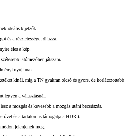
ek ideális kijelzőt.
t és a részletességet díjazza.
yire éles a kép.
 szélesebb látómezőben játszani.
élményt nyújtanak.
etéket kínál, míg a TN gyakran olcsó és gyors, de korlátozottabb
t legyen a választásnál.
bb lesz a mozgás és kevesebb a mozgás utáni becsúszás.
erővel és a tartalom is támogatja a HDR-t.
t módon jelenjenek meg.