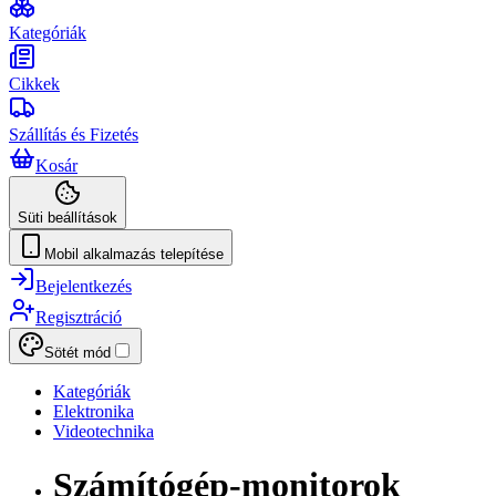
Kategóriák
Cikkek
Szállítás és Fizetés
Kosár
Süti beállítások
Mobil alkalmazás telepítése
Bejelentkezés
Regisztráció
Sötét mód
Kategóriák
Elektronika
Videotechnika
Számítógép-monitorok