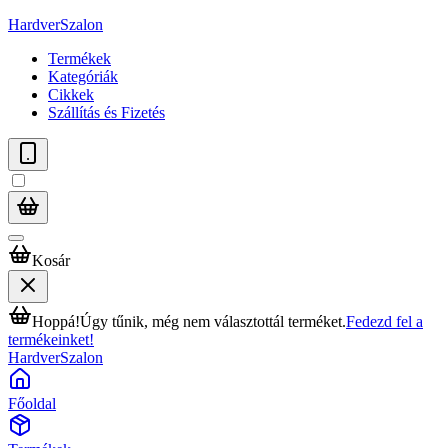
HardverSzalon
Termékek
Kategóriák
Cikkek
Szállítás és Fizetés
Kosár
Hoppá!
Úgy tűnik, még nem választottál terméket.
Fedezd fel a
termékeinket!
HardverSzalon
Főoldal