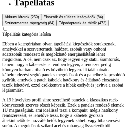
Tápellátás
Akkumulátorok (259)
Elosztók és túlfeszültségvédők (84)
Szünetmentes tápegység (84)
Tápadapterek és töltők (472)
Tápellátás kategória leírása
Ebben a kategóriában olyan tápellátási kiegészítők sorakoznak,
amelyekkel a szervertermek, hálózati szobák vagy otthoni
adatszobák rendezett és megbízható energiaellátását lehet
megoldani. A cél nem csak az, hogy legyen egy stabil áramforrás,
hanem hogy a kábelezés is rendben legyen, a rendszer pedig
könnyen karbantartható és bővíthető legyen. Itt találhatóak a
kábelrendezést segítő paneles megoldások és a panelhez kapcsolódó
gyűrűk, amelyek a patch kábelek hatékony és átlátható elosztását
teszik lehetővé, ezzel csökkentve a hibák esélyét és javítva a szobai
légáramlást.
A 19 hüvelykes profil sínre szerelhető panelek a klasszikus rack-
környezetek szerves részét képezik. Ezek a paneles rendező elemek
1U magasságúak, ami ideálissá teszi a kompakt, mégis hatékony
rendszerezést, és lehetővé teszi, hogy a kábelek gyorsan
áttekinthetők és hozzáférhetők legyenek kábel- vagy hibakeresési
során. A megoldások szilárd acél és műanyag összetevőkből