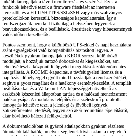
inkább támogatják a távoli monitorozást és vezérlést. Ezek a
funkciók lehetővé teszik a firmware frissítését az interneten
keresztül, és a HTTP/HTTPS/SSL/SSH vagy más szabványos
protokollokon keresztüli, biztonságos kapcsolattartást. Így a
rendszergazdák nem kell fizikailag a helyszínen legyenek a
beavatkozásokhoz, és a beállítások, értesítések vagy hibaesemények
valós időben kezelhetők.
Fontos szempont, hogy a különböző UPS-ekkel és napi használatra
szánt egységekkel való kompatibilitás biztosított legyen. A
készülékek gyakran támogatják a KEOR sorozat különböző
moduljait, a hozzájuk tartozó dobozokat és kiegészítőket, ami
lehetővé teszi a központi felügyeleti megoldások zökkenőmentes
integrálását. A RCCMD-kapacitás, a távfelügyeleti licensz és a
naplózás időbélyeggel együtt mind hozzáadják a rendszer értékét,
segítve a gyors reagálást és a hatékony eseménykezelést. A templált
beállításokkal és a Wake on LAN képességgel növelhető az
eszközök készenléti állapotban tartása és a hálózati menedzsment
hatékonysága. A moduláris felépítés és a széleskörű protokoll-
támogatás lehetővé teszi a jelenlegi és jövőbeli igények
zökkenőmentes lefedését, legyen szó akár redundáns tápellátásról,
akár bővíthető hálózati felügyeletről.
A dokumentációkban és gyártói adatlapokban gyakran részletes
útmutatók találhatók, amelyek segítenek kiválasztani a megfelelő