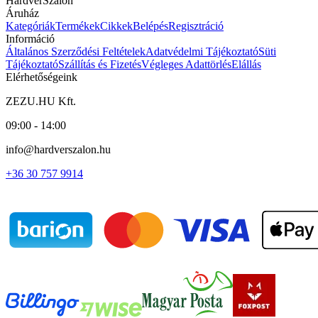
HardverSzalon
Áruház
Kategóriák
Termékek
Cikkek
Belépés
Regisztráció
Információ
Általános Szerződési Feltételek
Adatvédelmi Tájékoztató
Süti
Tájékoztató
Szállítás és Fizetés
Végleges Adattörlés
Elállás
Elérhetőségeink
ZEZU.HU Kft.
09:00 - 14:00
info@hardverszalon.hu
+36 30 757 9914