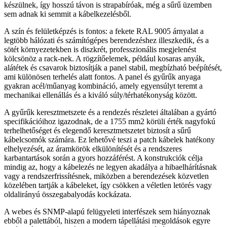
készülnek, így hosszú távon is strapabíróak, még a sűrű üzemben
sem adnak ki semmit a kábelkezelésből.
A szín és felületképzés is fontos: a fekete RAL 9005 árnyalat a
legtöbb hálózati és számítógépes berendezéshez illeszkedik, és a
sötét környezetekben is diszkrét, professzionális megjelenést
kölcsönöz a rack-nek. A rögzítőelemek, például kosaras anyák,
alátétek és csavarok biztosítják a panel stabil, megbízható beépítését,
ami különösen terhelés alatt fontos. A panel és gyűrűk anyaga
gyakran acél/műanyag kombináció, amely egyensúlyt teremt a
mechanikai ellenállás és a kiváló súly/térhatékonyság között.
A gyűrűk keresztmetszete és a rendezés részletei általában a gyártó
specifikációihoz igazodnak, de a 1755 mm2 körüli érték nagyfokú
terhelhetőséget és elegendő keresztmetszetet biztosít a sűrű
kábelcsomók számára. Ez lehetővé teszi a patch kábelek hatékony
elhelyezését, az áramkörök elkülönítését és a rendszeres
karbantartások során a gyors hozzáférést. A konstrukciók célja
mindig az, hogy a kábelezés ne legyen akadálya a hibaelhárításnak
vagy a rendszerfrissítésnek, miközben a berendezések közvetlen
közelében tartják a kábeleket, így csökken a véletlen letörés vagy
oldalirányú összegabalyodás kockázata.
A webes és SNMP-alapú felügyeleti interfészek sem hiányoznak
ebből a palettából, hiszen a modern tápellátási megoldások egyre