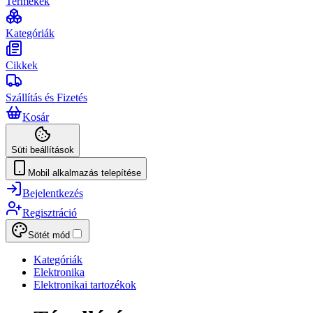
Termékek
Kategóriák
Cikkek
Szállítás és Fizetés
Kosár
Süti beállítások
Mobil alkalmazás telepítése
Bejelentkezés
Regisztráció
Sötét mód
Kategóriák
Elektronika
Elektronikai tartozékok