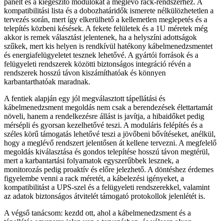
panelt és a kiegészítő modulokat a meglévő rack-rendszerhez. A
kompatibilitási lista és a dobozhatáridők ismerete nélkülözhetetlen a
tervezés során, mert így elkerülhető a kellemetlen meglepetés és a
telepítés közbeni késések. A fekete felületek és a 1U méretek még
akkor is remek választást jelentenek, ha a helyszíni adottságok
szűkek, mert kis helyen is rendkívül hatékony kábelmenedzsmentet
és energiafelügyeletet tesznek lehetővé. A gyártói források és a
felügyeleti rendszerek közötti biztonságos integráció révén a
rendszerek hosszú távon kiszámíthatóak és könnyen
karbantarthatóak maradnak.
A fentiek alapján egy jól megválasztott tápellátási és
kábelmenedzsment megoldás nem csak a berendezések élettartamát
növeli, hanem a rendelkezésre állást is javítja, a hibaidőket pedig
mérsépli és gyorsan kezelhetővé teszi. A moduláris felépítés és a
széles körű támogatás lehetővé teszi a jövőbeni bővítéseket, anélkül,
hogy a meglévő rendszert jelentősen át kellene tervezni. A megfelelő
megoldás kiválasztása és gondos telepítése hosszú távon megtérül,
mert a karbantartási folyamatok egyszerűbbek lesznek, a
monitorozás pedig proaktív és előre jelezhető. A döntéshez érdemes
figyelembe venni a rack méretét, a kábelezési igényeket, a
kompatibilitást a UPS-szel és a felügyeleti rendszerekkel, valamint
az adatok biztonságos átvitelét támogató protokollok jelenlétét is.
A végső tanácsom: kezdd ott, ahol a kábelmenedzsment és a