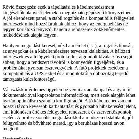
Rövid összegzés: ezek a tápellátási és kábelmenedzsment
kiegészítők alapvető elemek a megbízható gépészeti környezetben.
A jól elrendezett panel, a stabil rögzítés és a kompatibilis felügyeleti
interfészek mind hozzájárulnak ahhoz, hogy az energiaellátás ne
legyen korlátozó tényező, hanem a rendszerek zökkenőmentes
működésének alapja legyen.
Ha ilyen megoldást keresel, nézd a méretet (1U), a rögzítés típusát,
az anyagokat és a kábelrendezésre tervezett kialakítást. A hálózati
interfészek és a felügyeleti protokollok átgondolt kiválasztása segít
abban, hogy a rendszert távolról is könnyedén figyeljétek, és a
problémákat gyorsan észrevegyétek. A futó projektek esetében a
kompatibilitás a UPS-ekkel és a modulokról a dobozokig terjedő
támogatás kulcsfontosságú.
Választáskor érdemes figyelembe venni az adatlappal és a gyártói
dokumentációval kapcsolatos információkat, mert ezek alapján lehet
igazán optimálisra szabni a konfigurációt. A jó kábelmenedzsment
hosszú távon kevesebb karbantartást és gyorsabb hibakeresést jelent,
ami különösen értékes felügyeleti rendszerek és szerverközpontok
esetén. A professzionális megoldásokkal a rendszered stabilabb, jól
felügyelhető és bővíthető marad, így a beruházás hosszú távon
megtérül.