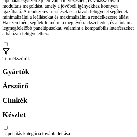
tápellátás egyszerre jelen van a tervezésben, és válassz olyan
moduláris megoldást, amely a jövőbeli igényekhez könnyen
igazítható. A rendszeres frissítések és a távoli felügyelet segítenek
minimalizálni a leállásokat és maximalizálni a rendelkezésre állást.
Ha szeretnéd, segítek felmérni a meglévő rackszettedet, és ajánlani a
legmegfelelőbb paneltípusokat, valamint a kompatibilis interfészeket
a hálózati felügyelethez.
Termékszűrők
Gyártók
Árszűrő
Címkék
Készlet
Tápellátás kategória további leírása