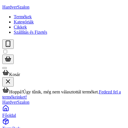
HardverSzalon
Termékek
Kategóriák
Cikkek
Szállítás és Fizetés
Kosár
Hoppá!
Úgy tűnik, még nem választottál terméket.
Fedezd fel a
termékeinket!
HardverSzalon
Főoldal