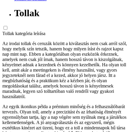
Tollak
Tollak kategória leírása
Az irodai tollak és ceruzák között a kiválasztás nem csak arról szól,
hogy melyik szín tetszik, hanem hogy milyen írást és rajzot kapsz
nap mint nap. Ebben a kategóriában olyan eszközök érkeznek,
amelyek nem csak jól írnak, hanem hosszú távon is kiszolgálnak,
kényelmet adnak a kezednek és könnyen kezelhetők. Ha olyan toll
kell, amit akár a meetingeken is élmény használni, vagy gyors
jegyzeteknél nem fárad el a kezed, akkor jó helyen jársz. Itt a
megbízhatóság és a praktikum kéz a kézben jár, és olyan
megoldásokat találsz, amelyek hosszú távon is kényelmesek
maradnak, legyen szó tolltartóban való rendről vagy gyakori
használatról.
Az egyik ikonikus példa a prémium minőség és a felhasználóbarát
tervezés. Olyan toll, amely a precizitást és az írhatóság élményét
egyensúlyban tartja, így a nap végére sem nyúlnak meg a járulékos
kellemetlenségek. A jó anyagválasztás és az egyszerű, mégis
esztétikus kinézet azt üzeni, hogy ez a toll a mindennapok hű társa