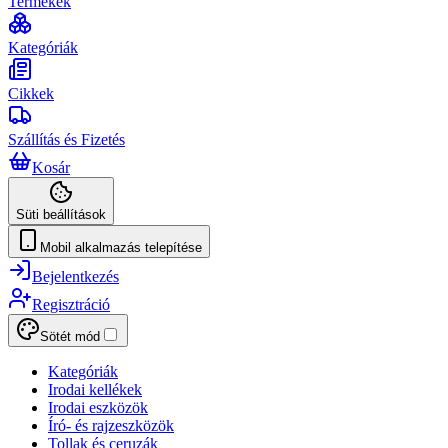
Termékek
Kategóriák
Cikkek
Szállítás és Fizetés
Kosár
Süti beállítások
Mobil alkalmazás telepítése
Bejelentkezés
Regisztráció
Sötét mód
Kategóriák
Irodai kellékek
Irodai eszközök
Író- és rajzeszközök
Tollak és ceruzák