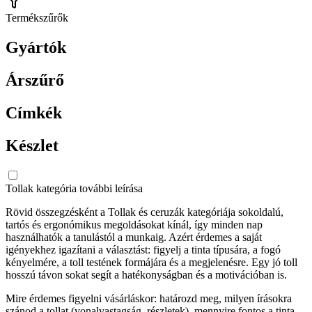
Termékszűrők
Gyártók
Árszűrő
Címkék
Készlet
Tollak kategória további leírása
Rövid összegzésként a Tollak és ceruzák kategóriája sokoldalú,
tartós és ergonómikus megoldásokat kínál, így minden nap
használhatók a tanulástól a munkaig. Azért érdemes a saját
igényekhez igazítani a választást: figyelj a tinta típusára, a fogó
kényelmére, a toll testének formájára és a megjelenésre. Egy jó toll
hosszú távon sokat segít a hatékonyságban és a motivációban is.
Mire érdemes figyelni vásárláskor: határozd meg, milyen írásokra
szánod a tollat (vonalvastagság, részletek), mennyire fontos a tinta