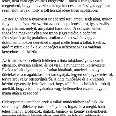
lehet, nem csak egy divatos kiegészítő. Ebben a kategóriában
megérthető, hogy a tervezők a kényelmet és a tartósságot egyaránt
szem előtt tartják, hogy a toll hosszú ideig hűen szolgáljon.
Az design része a gyakorlat is: átlátszó test, amely segít látni, mikor
fogy a tinta, és a szín szerint azonos megjelenésű test, így vizuálisan
is egyértelmű, melyik árnyalatot használod. A csúszásmentes
fogózóna megkönnyíti a hosszabb jegyzetelést, a beépített
fémcsíptető pedig praktikus, amikor a füzet szélén vagy a
dokumentumokon szeretnéd magad mellé tenni a tollat. Ezek az
apró részletek adják a különbséget a hétköznapi és a valóban
kényelmes írás között.
Az írható és skiccelhető felületen a tinta tulajdonsága is számít:
ellenálló, gyorsan szárad, és jól viseli a mindennapi környezetet.
Ezek a tollak olyan megoldásokat kínálnak, amelyek a nagy
ötleteket és a magabiztos írást támogatják, legyen szó jegyzetelésről,
tervrajzról vagy ötletgyűjtésről. A tinta minősége és a kivezetés
közötti egyensúly lehetővé teszi, hogy többféle technikát kipróbálj
anélkül, hogy a toll megakadna vagy kellemetlen érzetet hagyna
maga után a kezedben.
Célcsoport tekintetében ezek a tollak mindenkihez szólnak, aki
szereti a gördülékeny írást, a kényelmes fogást és a megbízható
teljesítményt. Dolgozók, diákok, tanárok és kreatív szakemberek
egyaránt találnak köztük olyat, ami illik az írásstílusukhoz és a