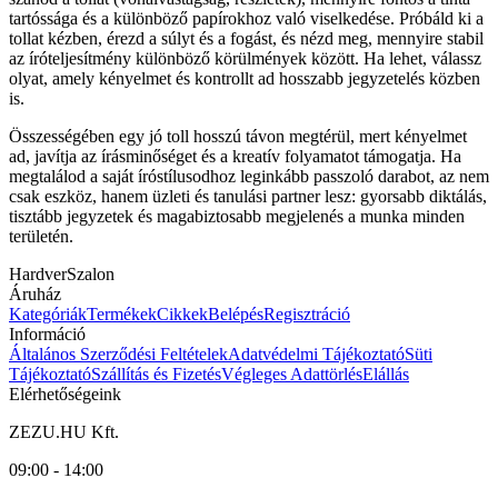
tartóssága és a különböző papírokhoz való viselkedése. Próbáld ki a
tollat kézben, érezd a súlyt és a fogást, és nézd meg, mennyire stabil
az íróteljesítmény különböző körülmények között. Ha lehet, válassz
olyat, amely kényelmet és kontrollt ad hosszabb jegyzetelés közben
is.
Összességében egy jó toll hosszú távon megtérül, mert kényelmet
ad, javítja az írásminőséget és a kreatív folyamatot támogatja. Ha
megtalálod a saját íróstílusodhoz leginkább passzoló darabot, az nem
csak eszköz, hanem üzleti és tanulási partner lesz: gyorsabb diktálás,
tisztább jegyzetek és magabiztosabb megjelenés a munka minden
területén.
HardverSzalon
Áruház
Kategóriák
Termékek
Cikkek
Belépés
Regisztráció
Információ
Általános Szerződési Feltételek
Adatvédelmi Tájékoztató
Süti
Tájékoztató
Szállítás és Fizetés
Végleges Adattörlés
Elállás
Elérhetőségeink
ZEZU.HU Kft.
09:00 - 14:00