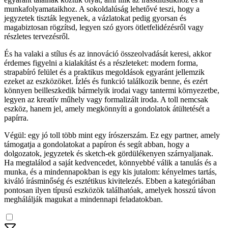
munkafolyamataikhoz. A sokoldalúság lehetővé teszi, hogy a
jegyzetek tiszták legyenek, a vázlatokat pedig gyorsan és
magabiztosan rögzítsd, legyen szó gyors ötletfelidézésről vagy
részletes tervezésről.
És ha valaki a stílus és az innováció összeolvadását keresi, akkor
érdemes figyelni a kialakítást és a részleteket: modern forma,
strapabíró felület és a praktikus megoldások egyaránt jellemzik
ezeket az eszközöket. Ízlés és funkció találkozik benne, és ezért
könnyen beilleszkedik bármelyik irodai vagy tantermi környezetbe,
legyen az kreatív műhely vagy formalizált iroda. A toll nemcsak
eszköz, hanem jel, amely megkönnyíti a gondolatok átültetését a
papírra.
Végül: egy jó toll több mint egy írószerszám. Ez egy partner, amely
támogatja a gondolatokat a papíron és segít abban, hogy a
dolgozatok, jegyzetek és sketch-ek gördülékenyen szárnyaljanak.
Ha megtalálod a saját kedvencedet, könnyebbé válik a tanulás és a
munka, és a mindennapokban is egy kis jutalom: kényelmes tartás,
kiváló írásminőség és esztétikus kivitelezés. Ebben a kategóriában
pontosan ilyen típusú eszközök találhatóak, amelyek hosszú távon
meghálálják magukat a mindennapi feladatokban.