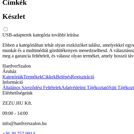
Címkék
Készlet
USB-adapterek kategória további leírása
Ebben a kategóriában tehát olyan eszközöket találsz, amelyekkel egy
munkát és a multimédiát gördülékenyen menedzselhesd. A választásnál f
meg a garancia feltételeit, és válassz olyan terméket, amely hosszú 
HardverSzalon
Áruház
Kategóriák
Termékek
Cikkek
Belépés
Regisztráció
Információ
Általános Szerződési Feltételek
Adatvédelmi Tájékoztató
Süti Tájékozt
Elérhetőségeink
ZEZU.HU Kft.
09:00 - 14:00
info@hardverszalon.hu
+36 30 757 9914