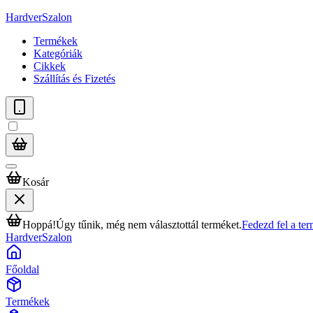
HardverSzalon
Termékek
Kategóriák
Cikkek
Szállítás és Fizetés
Kosár
Hoppá!
Úgy tűnik, még nem választottál terméket.
Fedezd fel a te
HardverSzalon
Főoldal
Termékek