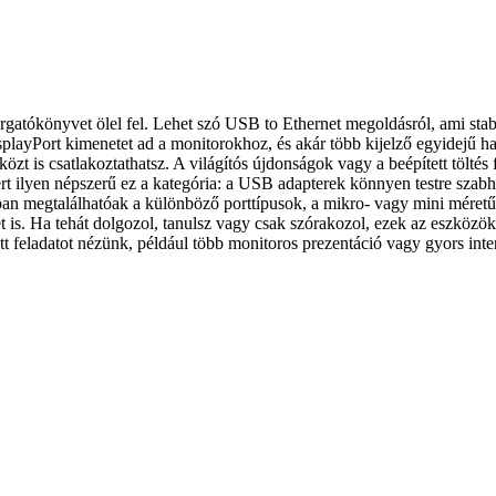
rgatókönyvet ölel fel. Lehet szó USB to Ethernet megoldásról, ami stabil 
ayPort kimenetet ad a monitorokhoz, és akár több kijelző egyidejű hasz
 is csatlakoztathatsz. A világítós újdonságok vagy a beépített töltés 
rt ilyen népszerű ez a kategória: a USB adapterek könnyen testre sza
ában megtalálhatóak a különböző porttípusok, a mikro- vagy mini méret
 is. Ha tehát dolgozol, tanulsz vagy csak szórakozol, ezek az eszközök 
tt feladatot nézünk, például több monitoros prezentáció vagy gyors inte