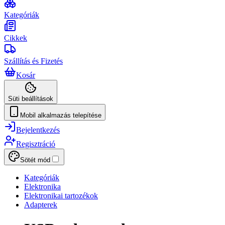
Kategóriák
Cikkek
Szállítás és Fizetés
Kosár
Süti beállítások
Mobil alkalmazás telepítése
Bejelentkezés
Regisztráció
Sötét mód
Kategóriák
Elektronika
Elektronikai tartozékok
Adapterek