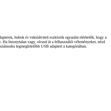
pterek, hubok és videóátviteli eszközök egyaránt elérhetők, hogy a
e. Ha bizonytalan vagy, olvasd át a felhasználói véleményeket, nézd
 a számodra legmegfelelőbb USB adaptert a kategóriában.