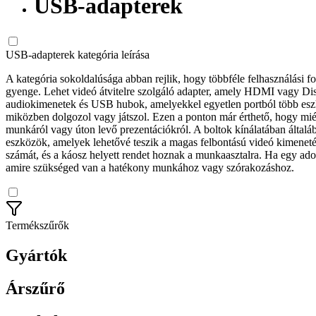
USB-adapterek
USB-adapterek kategória leírása
A kategória sokoldalúsága abban rejlik, hogy többféle felhasználási fo
gyenge. Lehet videó átvitelre szolgáló adapter, amely HDMI vagy Displ
audiokimenetek és USB hubok, amelyekkel egyetlen portból több eszközt
miközben dolgozol vagy játszol. Ezen a ponton már érthető, hogy mié
munkáról vagy úton levő prezentációkról. A boltok kínálatában által
eszközök, amelyek lehetővé teszik a magas felbontású videó kimenetét
számát, és a káosz helyett rendet hoznak a munkaasztalra. Ha egy ado
amire szükséged van a hatékony munkához vagy szórakozáshoz.
Termékszűrők
Gyártók
Árszűrő