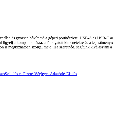
szerűen és gyorsan bővíthető a géped portkészlete. USB-A és USB-C ada
igyelj a kompatibilitásra, a támogatott kimenetekre és a teljesítményr
távon is megbízhatóan szolgál majd. Ha szeretnéd, segítünk kiválasztani
ató
Szállítás és Fizetés
Végleges Adattörlés
Elállás