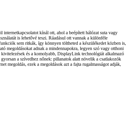
internetkapcsolatot kínál ott, ahol a beépített hálózat suta vagy
nálatát is lehetővé teszi. Ráadásul ott vannak a különféle
funkciók sem ritkák, így könnyen töltheted a készülékedet közben is,
bható megoldásokat adnak a mindennapokra, legyen szó vagy otthoni
ű kivitelezések és a komolyabb, DisplayLink technológiát alkalmazó
gyorsan a szívedhez nőnek: pillanatok alatt növelik a csatlakozók
rnet megoldás, ezek a megoldások azt a fajta rugalmasságot adják,