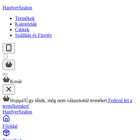
HardverSzalon
Termékek
Kategóriák
Cikkek
Szállítás és Fizetés
Kosár
Hoppá!
Úgy tűnik, még nem választottál terméket.
Fedezd fel a
termékeinket!
HardverSzalon
Főoldal