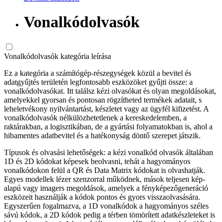
Vonalkódolvasók
Vonalkódolvasók kategória leírása
Ez a kategória a számítógép-részegységek közül a bevitel és
adatgyűjtés területén legfontosabb eszközöket gyűjti össze: a
vonalkódolvasókat. Itt találsz kézi olvasókat és olyan megoldásokat,
amelyekkel gyorsan és pontosan rögzítheted termékek adatait, s
leheletvékony nyilvántartást, készletet vagy az ügyfél kifizetést. A
vonalkódolvasók nélkülözhetetlenek a kereskedelemben, a
raktárakban, a logisztikában, de a gyártási folyamatokban is, ahol a
hibamentes adatbevitel és a hatékonyság döntő szerepet játszik.
Típusok és olvasási lehetőségek: a kézi vonalkód olvasók általában
1D és 2D kódokat képesek beolvasni, tehát a hagyományos
vonalkódokon felül a QR és Data Matrix kódokat is olvashatják.
Egyes modellek lézer szenzorral működnek, mások teljesen kép-
alapú vagy imagers megoldások, amelyek a fényképezőgeneráció
eszközeit használják a kódok pontos és gyors visszaolvasására.
Egyszerűen fogalmazva, a 1D vonalkódok a hagyományos széles
sávú kódok, a 2D kódok pedig a térben tömörített adatkészleteket is