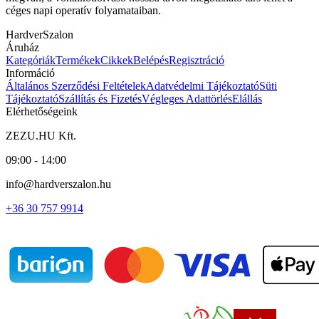
céges napi operatív folyamataiban.
HardverSzalon
Áruház
Kategóriák
Termékek
Cikkek
Belépés
Regisztráció
Információ
Általános Szerződési Feltételek
Adatvédelmi Tájékoztató
Süti
Tájékoztató
Szállítás és Fizetés
Végleges Adattörlés
Elállás
Elérhetőségeink
ZEZU.HU Kft.
09:00 - 14:00
info@hardverszalon.hu
+36 30 757 9914