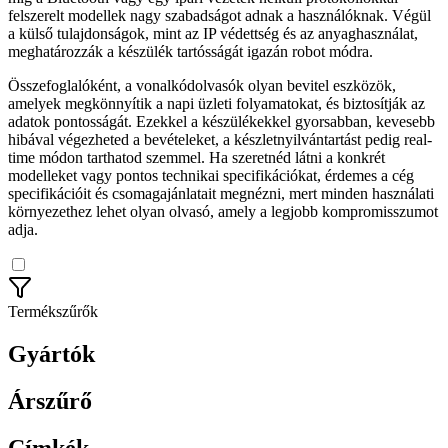
felszerelt modellek nagy szabadságot adnak a használóknak. Végül
a külső tulajdonságok, mint az IP védettség és az anyaghasználat,
meghatározzák a készülék tartósságát igazán robot módra.
Összefoglalóként, a vonalkódolvasók olyan bevitel eszközök,
amelyek megkönnyítik a napi üzleti folyamatokat, és biztosítják az
adatok pontosságát. Ezekkel a készülékekkel gyorsabban, kevesebb
hibával végezheted a bevételeket, a készletnyilvántartást pedig real-
time módon tarthatod szemmel. Ha szeretnéd látni a konkrét
modelleket vagy pontos technikai specifikációkat, érdemes a cég
specifikációit és csomagajánlatait megnézni, mert minden használati
környezethez lehet olyan olvasó, amely a legjobb kompromisszumot
adja.
Termékszűrők
Gyártók
Árszűrő
Címkék