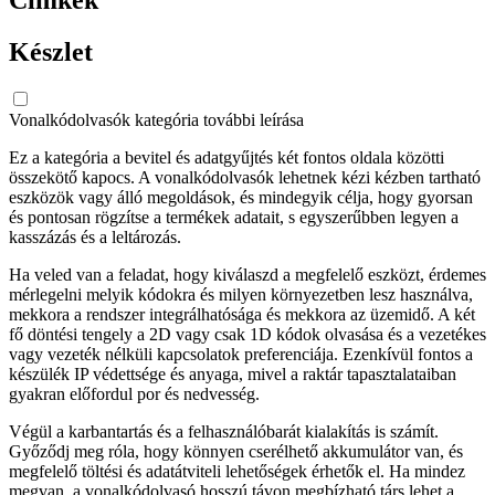
Készlet
Vonalkódolvasók kategória további leírása
Ez a kategória a bevitel és adatgyűjtés két fontos oldala közötti
összekötő kapocs. A vonalkódolvasók lehetnek kézi kézben tartható
eszközök vagy álló megoldások, és mindegyik célja, hogy gyorsan
és pontosan rögzítse a termékek adatait, s egyszerűbben legyen a
kasszázás és a leltározás.
Ha veled van a feladat, hogy kiválaszd a megfelelő eszközt, érdemes
mérlegelni melyik kódokra és milyen környezetben lesz használva,
mekkora a rendszer integrálhatósága és mekkora az üzemidő. A két
fő döntési tengely a 2D vagy csak 1D kódok olvasása és a vezetékes
vagy vezeték nélküli kapcsolatok preferenciája. Ezenkívül fontos a
készülék IP védettsége és anyaga, mivel a raktár tapasztalataiban
gyakran előfordul por és nedvesség.
Végül a karbantartás és a felhasználóbarát kialakítás is számít.
Győződj meg róla, hogy könnyen cserélhető akkumulátor van, és
megfelelő töltési és adatátviteli lehetőségek érhetők el. Ha mindez
megvan, a vonalkódolvasó hosszú távon megbízható társ lehet a