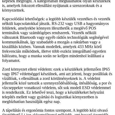
képesek megfogni. A kategóriában megtalálhatók olyan készülékek
is, amelyek fokozott ellenállást nyújtanak a szenzoroknak és a
környezetnek.
Kapcsolódási lehetőségek: a legtöbb készülék vezetékes és vezeték
nélküli kapcsolatokkal játszik. RS-232 vagy USB a hagyományos
felületek, amelyekbe könnyen illeszthetők a meglévő POS
terminálok vagy számítógépes rendszerek. Vezeték nélküli
változatok Bluetooth vagy egyéb rádiós technológiák segítségével
kommunikálnak, így szabadabb a mozgás a raktárban vagy a
kiszállítás közben. Vannak modellek, amelyek 433 MHz körű
frekvencián működnek, illetve több eszköz integrálható egyetlen
hálózatra, hogy a munka során ne kelljen mindenhol leállítani a
folyamatot.
Zord környezet elleni védelem: ezek a készülékek jellemzően IP65
vagy IP67 védettséggel készülnek, ami azt jelenti, hogy porállóak és
vízállóak, s ellenállnak a zord körülményeknek is. A védelmi
jellemzők közé tartozik a szennyeződésállóság, ütésállóság, a por és
vízcseppekre vonatkozó védelem, sőt sok modell ESD védelemmel
is rendelkezik. Ez lehetővé teszi, hogy a készülékeket helyszíni
telepítés mellett vagy gyártási és logisztikai környezetben is
megbízhatóan használják egész nap.
A tápellátás és ergonómia fontos szempont. A legtöbb kézi olvasó
újratölthető Li-ion akkumulátorral működik, ami hosszú üzemidőt