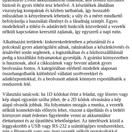
biztosít és gyors töltést tesz lehetővé. A készülékek általában
viszonylag kompaktak és kézben tarthatóak, így hosszabb
műszakban is kényelmesek lehetnek; a súly és a méret mindkettő
befolyásolja a használati élményt és a fáradtság szintjét. Egyes
modelleknél a töltési és adatátviteli funkciók közvetlenül a vezeték
nélküli kapcsolaton keresztül zajlanak, így egyszerű a napi rutin.
Alkalmazási területek: kiskereskedelemben a pénztárnál és a
polcoknál gyors adatrögzítést adnak, raktárakban a készletkövetés és
áruátvétel során segítenek, a logisztikában és a házhozszállításnál
pedig a kiszállítási folyamatokat gyorsítják. A gyártási környezetben
is hasznosak, ahol a cikkszámok vagy bevont adatok gyors
beolvasása fontos. A kategóriában elérhető modellek alaposan
összehangolhatók különböző vállalati szoftverekkel és
adatközpontokkal, és a beolvasott adatok könnyen exportálhatók a
rendszerek felé.
Választási tanácsok: ha 1D kódokat érint a feladat, egy lézeres vagy
kép alapú egyaránt szóba jöhet, de a 2D kódok olvasására a kép
alapú olvasók jobbak. Ha folyamatos mozgás a munka, a vezeték
nélküli konnektivitás előnyös lehet, viszont a tápellátás és a beltéri
környezet miatt érdemes figyelembe venni az akkumulátor
élettartamot és az újratöltési lehetőségeket. Az interfészek közül a
leggyakoribb a USB vagy RS-232 a számítógépes rendszerekhez,
míg a Bluetooth vagy egy ipari vezeték nélküli protokollokkal