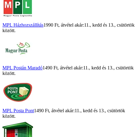
MPL Házhozszállítás
1990 Ft
, átvétel akár:
11., kedd
és
13., csütörtök
között.
MPL Postán Maradó
1490 Ft
, átvétel akár:
11., kedd
és
13., csütörtök
között.
MPL Posta Pont
1490 Ft
, átvétel akár:
11., kedd
és
13., csütörtök
között.