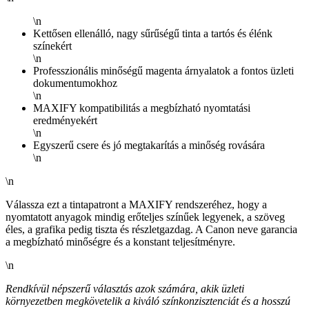
\n
Kettősen ellenálló, nagy sűrűségű tinta a tartós és élénk
színekért
\n
Professzionális minőségű magenta árnyalatok a fontos üzleti
dokumentumokhoz
\n
MAXIFY kompatibilitás a megbízható nyomtatási
eredményekért
\n
Egyszerű csere és jó megtakarítás a minőség rovására
\n
\n
Válassza ezt a tintapatront a MAXIFY rendszeréhez, hogy a
nyomtatott anyagok mindig erőteljes színűek legyenek, a szöveg
éles, a grafika pedig tiszta és részletgazdag. A Canon neve garancia
a megbízható minőségre és a konstant teljesítményre.
\n
Rendkívül népszerű választás azok számára, akik üzleti
környezetben megkövetelik a kiváló színkonzisztenciát és a hosszú