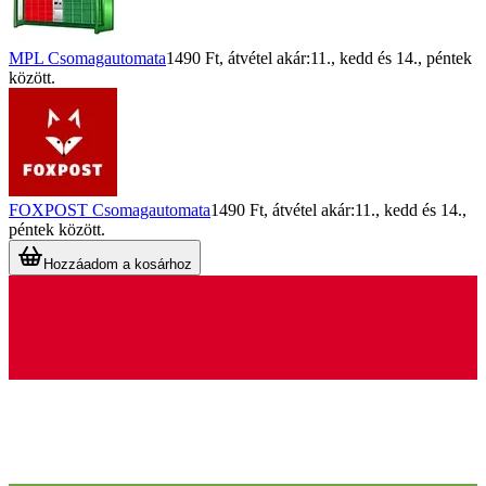
MPL Csomagautomata
1490 Ft
, átvétel akár:
11., kedd
és
14., péntek
között.
FOXPOST Csomagautomata
1490 Ft
, átvétel akár:
11., kedd
és
14.,
péntek
között.
Hozzáadom a kosárhoz