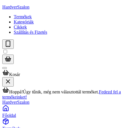
HardverSzalon
Termékek
Kategóriák
Cikkek
Szállítás és Fizetés
Kosár
Hoppá!
Úgy tűnik, még nem választottál terméket.
Fedezd fel a
termékeinket!
HardverSzalon
Főoldal