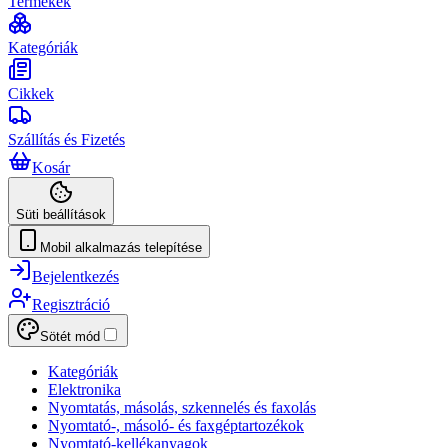
Termékek
Kategóriák
Cikkek
Szállítás és Fizetés
Kosár
Süti beállítások
Mobil alkalmazás telepítése
Bejelentkezés
Regisztráció
Sötét mód
Kategóriák
Elektronika
Nyomtatás, másolás, szkennelés és faxolás
Nyomtató-, másoló- és faxgéptartozékok
Nyomtató-kellékanyagok