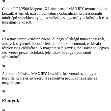
\n
Canon PGI-2500 Magenta XL tintapatron MAXIFY nyomtatókhoz
készült. A termék üzleti nyomtatásra optimalizált, professzionális
minőségű színekben nyújtja a szükséges egyensúlyt a költségek és a
teljesítmény között.
\n
Ez a tintapatron kettősen ellenálló, nagy sűrűségű tintákat használ,
amelyek segítenek hosszú élettartamú dokumentumok és kiváló
részletesség elérésében. A magenta szín gazdag tónusokat ad, legyen
szó webes prezentációkról, jelentésekről vagy nyomtatott
ajánlatokról.
\n
A kompatibilitás a MAXIFY készülékekre vonatkozik, így a
telepítés gyors és egyszerű, a színkártya pedig konzisztens és
megbízható.
\n
Előnyök
\n