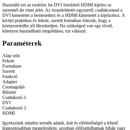
Használd ezt az eszközt, ha DVI forrásból HDMI kijelzo ra
szeretnél átt vinni jelet. Az összeköttetés egyszerű: csatlakoztasd a
DVI kimenetet a bemenethez és a HDMI kimenetet a kijelzohoz. A
kivitel praktikus és fekete, szerelt formában érkezik, hogy a
környezetedbe jól illeszkedjen. Ha szükséged van egy rövid,
könnyen használható megoldásra, ezt válaszd.
Paraméterek
Alap szín
Fekete
Formátum
Szerelt
Funkció
Adapter
Csomagolás
Bliszter
Csatlakozó 1
DVI
Csatlakozó 2
HDMI
Igyekszünk minden termék adatát, árát és elérhetőségét a lehető
legpontosabban megjeleníteni, azonban előfordulhatnak hibák vagy