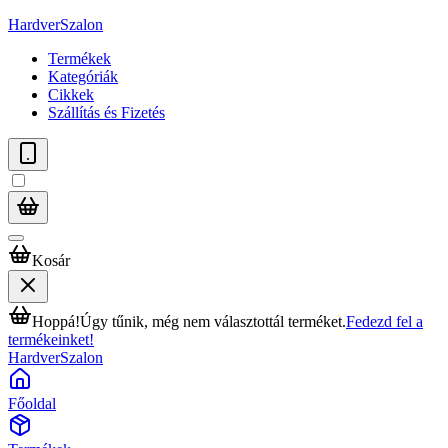
HardverSzalon
Termékek
Kategóriák
Cikkek
Szállítás és Fizetés
Kosár
Hoppá!
Úgy tűnik, még nem választottál terméket.
Fedezd fel a
termékeinket!
HardverSzalon
Főoldal