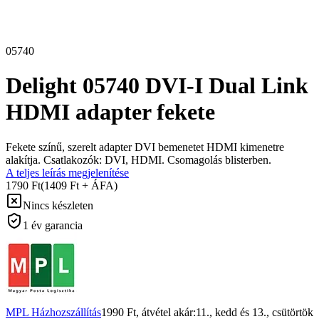
05740
Delight 05740 DVI-I Dual Link
HDMI adapter fekete
Fekete színű, szerelt adapter DVI bemenetet HDMI kimenetre
alakítja. Csatlakozók: DVI, HDMI. Csomagolás blisterben.
A teljes leírás megjelenítése
1790 Ft
(1409 Ft + ÁFA)
Nincs készleten
1 év garancia
MPL Házhozszállítás
1990 Ft
, átvétel akár:
11., kedd
és
13., csütörtök