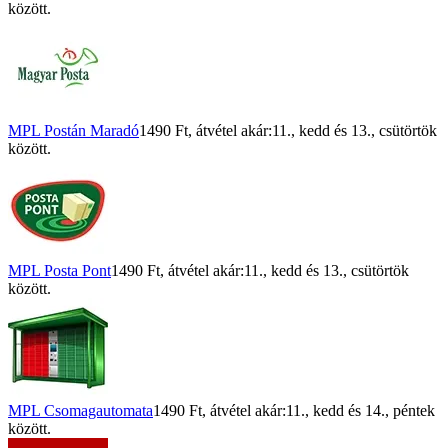
között.
MPL Postán Maradó
1490 Ft
, átvétel akár:
11., kedd
és
13., csütörtök
között.
MPL Posta Pont
1490 Ft
, átvétel akár:
11., kedd
és
13., csütörtök
között.
MPL Csomagautomata
1490 Ft
, átvétel akár:
11., kedd
és
14., péntek
között.