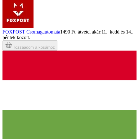
FOXPOST Csomagautomata
1490 Ft
, átvétel akár:
11., kedd
és
14.,
péntek
között.
Hozzáadom a kosárhoz