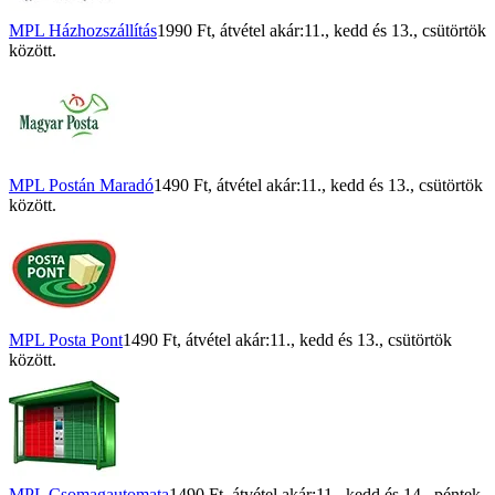
MPL Házhozszállítás
1990 Ft
, átvétel akár:
11., kedd
és
13., csütörtök
között.
MPL Postán Maradó
1490 Ft
, átvétel akár:
11., kedd
és
13., csütörtök
között.
MPL Posta Pont
1490 Ft
, átvétel akár:
11., kedd
és
13., csütörtök
között.
MPL Csomagautomata
1490 Ft
, átvétel akár:
11., kedd
és
14., péntek