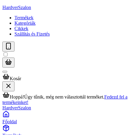
HardverSzalon
Termékek
Kategóriák
Cikkek
Szállítás és Fizetés
Kosár
Hoppá!
Úgy tűnik, még nem választottál terméket.
Fedezd fel a
termékeinket!
HardverSzalon
Főoldal