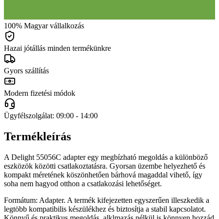
100% Magyar vállalkozás
Hazai jótállás minden termékünkre
Gyors szállítás
Modern fizetési módok
Ügyfélszolgálat: 09:00 - 14:00
Termékleírás
A Delight 55056C adapter egy megbízható megoldás a különböző
eszközök közötti csatlakoztatásra. Gyorsan üzembe helyezhető és
kompakt méretének köszönhetően bárhová magaddal vihető, így
soha nem hagyod otthon a csatlakozási lehetőséget.
Formátum: Adapter. A termék kifejezetten egyszerűen illeszkedik a
legtöbb kompatibilis készülékhez és biztosítja a stabil kapcsolatot.
Könnyű és praktikus megoldás, alklmazás nélkül is könnyen hozzád