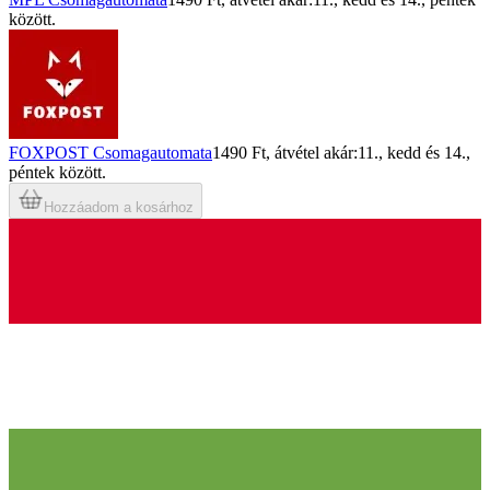
között.
FOXPOST Csomagautomata
1490 Ft
, átvétel akár:
11., kedd
és
14.,
péntek
között.
Hozzáadom a kosárhoz