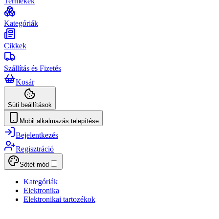
Termékek
Kategóriák
Cikkek
Szállítás és Fizetés
Kosár
Süti beállítások
Mobil alkalmazás telepítése
Bejelentkezés
Regisztráció
Sötét mód
Kategóriák
Elektronika
Elektronikai tartozékok