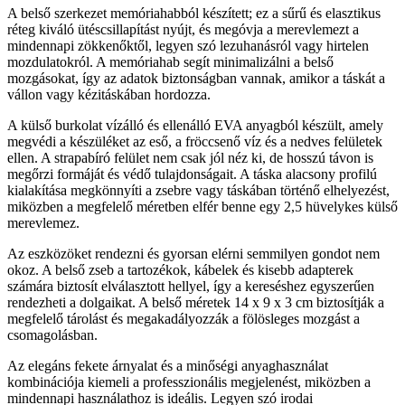
A belső szerkezet memóriahabból készített; ez a sűrű és elasztikus
réteg kiváló ütéscsillapítást nyújt, és megóvja a merevlemezt a
mindennapi zökkenőktől, legyen szó lezuhanásról vagy hirtelen
mozdulatokról. A memóriahab segít minimalizálni a belső
mozgásokat, így az adatok biztonságban vannak, amikor a táskát a
vállon vagy kézitáskában hordozza.
A külső burkolat vízálló és ellenálló EVA anyagból készült, amely
megvédi a készüléket az eső, a fröccsenő víz és a nedves felületek
ellen. A strapabíró felület nem csak jól néz ki, de hosszú távon is
megőrzi formáját és védő tulajdonságait. A táska alacsony profilú
kialakítása megkönnyíti a zsebre vagy táskában történő elhelyezést,
miközben a megfelelő méretben elfér benne egy 2,5 hüvelykes külső
merevlemez.
Az eszközöket rendezni és gyorsan elérni semmilyen gondot nem
okoz. A belső zseb a tartozékok, kábelek és kisebb adapterek
számára biztosít elválasztott hellyel, így a kereséshez egyszerűen
rendezheti a dolgaikat. A belső méretek 14 x 9 x 3 cm biztosítják a
megfelelő tárolást és megakadályozzák a fölösleges mozgást a
csomagolásban.
Az elegáns fekete árnyalat és a minőségi anyaghasználat
kombinációja kiemeli a professzionális megjelenést, miközben a
mindennapi használathoz is ideális. Legyen szó irodai