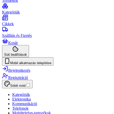
Termékek
Kategóriák
Cikkek
Szállítás és Fizetés
Kosár
Süti beállítások
Mobil alkalmazás telepítése
Bejelentkezés
Regisztráció
Sötét mód
Kategóriák
Elektronika
Kommunikáció
Telefonok
Mobiltelefon-tartozékok