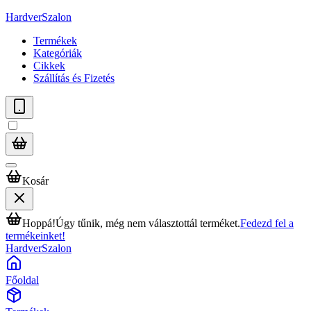
HardverSzalon
Termékek
Kategóriák
Cikkek
Szállítás és Fizetés
Kosár
Hoppá!
Úgy tűnik, még nem választottál terméket.
Fedezd fel a
termékeinket!
HardverSzalon
Főoldal