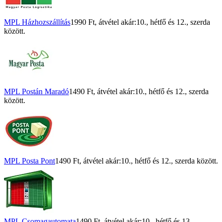
MPL Házhozszállítás
1990 Ft
, átvétel akár:
10., hétfő
és
12., szerda
között.
MPL Postán Maradó
1490 Ft
, átvétel akár:
10., hétfő
és
12., szerda
között.
MPL Posta Pont
1490 Ft
, átvétel akár:
10., hétfő
és
12., szerda
között.
MPL Csomagautomata
1490 Ft
, átvétel akár:
10., hétfő
és
13.,