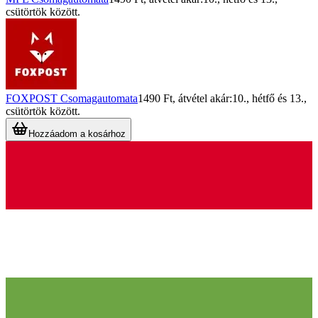
csütörtök
között.
FOXPOST Csomagautomata
1490 Ft
, átvétel akár:
10., hétfő
és
13.,
csütörtök
között.
Hozzáadom a kosárhoz