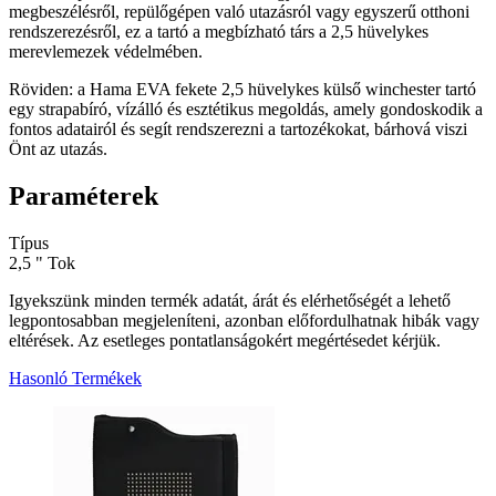
megbeszélésről, repülőgépen való utazásról vagy egyszerű otthoni
rendszerezésről, ez a tartó a megbízható társ a 2,5 hüvelykes
merevlemezek védelmében.
Röviden: a Hama EVA fekete 2,5 hüvelykes külső winchester tartó
egy strapabíró, vízálló és esztétikus megoldás, amely gondoskodik a
fontos adatairól és segít rendszerezni a tartozékokat, bárhová viszi
Önt az utazás.
Paraméterek
Típus
2,5 " Tok
Igyekszünk minden termék adatát, árát és elérhetőségét a lehető
legpontosabban megjeleníteni, azonban előfordulhatnak hibák vagy
eltérések. Az esetleges pontatlanságokért megértésedet kérjük.
Hasonló Termékek