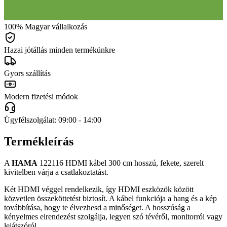
100% Magyar vállalkozás
Hazai jótállás minden termékünkre
Gyors szállítás
Modern fizetési módok
Ügyfélszolgálat: 09:00 - 14:00
Termékleírás
A
HAMA
122116 HDMI kábel 300 cm hosszú, fekete, szerelt
kivitelben várja a csatlakoztatást.
Két HDMI véggel rendelkezik, így HDMI eszközök között
közvetlen összeköttetést biztosít. A kábel funkciója a hang és a kép
továbbítása, hogy te élvezhesd a minőséget. A hosszúság a
kényelmes elrendezést szolgálja, legyen szó tévéről, monitorról vagy
lejátszóról.