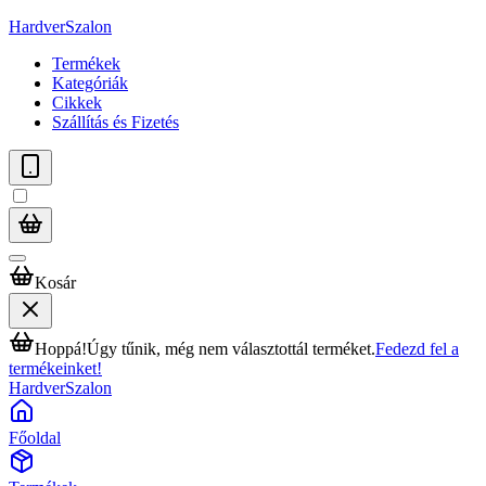
HardverSzalon
Termékek
Kategóriák
Cikkek
Szállítás és Fizetés
Kosár
Hoppá!
Úgy tűnik, még nem választottál terméket.
Fedezd fel a
termékeinket!
HardverSzalon
Főoldal