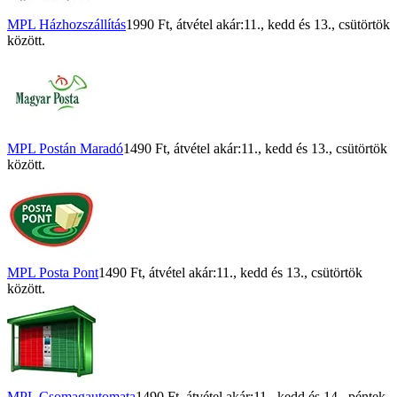
MPL Házhozszállítás
1990 Ft
, átvétel akár:
11., kedd
és
13., csütörtök
között.
MPL Postán Maradó
1490 Ft
, átvétel akár:
11., kedd
és
13., csütörtök
között.
MPL Posta Pont
1490 Ft
, átvétel akár:
11., kedd
és
13., csütörtök
között.
MPL Csomagautomata
1490 Ft
, átvétel akár:
11., kedd
és
14., péntek