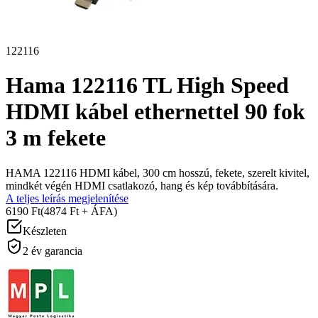
122116
Hama 122116 TL High Speed
HDMI kábel ethernettel 90 fok
3 m fekete
HAMA 122116 HDMI kábel, 300 cm hosszú, fekete, szerelt kivitel,
mindkét végén HDMI csatlakozó, hang és kép továbbítására.
A teljes leírás megjelenítése
6190 Ft
(4874 Ft + ÁFA)
Készleten
2 év garancia