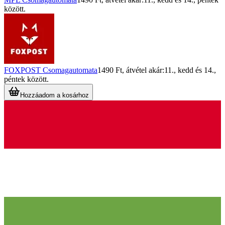
között.
FOXPOST Csomagautomata
1490 Ft
, átvétel akár:
11., kedd
és
14.,
péntek
között.
Hozzáadom a kosárhoz