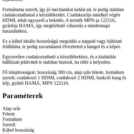
Formátuma szerelt, így jó mechanikai tartást ad, te pedig stabilan
csatlakoztathatod a készülékeidet. Csatlakozója mindkét végén
HDMI, tehát egyszerű a bekötés. A termék MPN-ja 122116,
gyártója HAMA, így megbízható választás a mindennapi
használathoz.
Ez a kábel ideális hosszúságú megoldás a nappali vagy hálózati
felállásba, te pedig zavartalanul élvezheted a hangot és a képet.
Egyszerűen csatlakoztatható a készülékekhez, és a kialakítás
hálllózati jelátvitelt is stabilan biztosít, ha elfér a helyeden.
Fő tulajdonságok: hosszúság 300 cm, alap szín fekete, formátum
szerelt, csatlakozó 1 HDMI, csatlakozó 2 HDMI, funkció hang és
kép, gyártó HAMA, MPN 122116.
Paraméterek
Alap szín
Fekete
Formátum
Szerelt
Kábel hosszúság