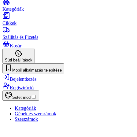
Kategóriák
Cikkek
Szállítás és Fizetés
Kosár
Süti beállítások
Mobil alkalmazás telepítése
Bejelentkezés
Regisztráció
Sötét mód
Kategóriák
Gépek és szerszámok
Szerszámok