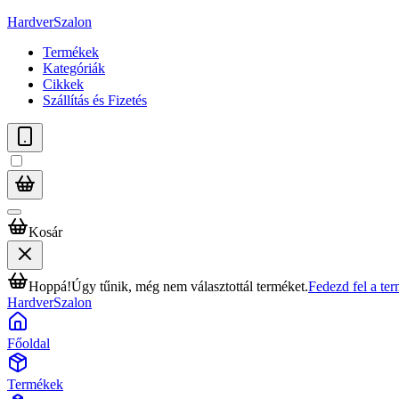
HardverSzalon
Termékek
Kategóriák
Cikkek
Szállítás és Fizetés
Kosár
Hoppá!
Úgy tűnik, még nem választottál terméket.
Fedezd fel a te
HardverSzalon
Főoldal
Termékek