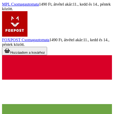
MPL Csomagautomata
1490 Ft
, átvétel akár:
11., kedd
és
14., péntek
között.
FOXPOST Csomagautomata
1490 Ft
, átvétel akár:
11., kedd
és
14.,
péntek
között.
Hozzáadom a kosárhoz