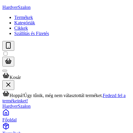
HardverSzalon
Termékek
Kategóriák
Cikkek
Szállítás és Fizetés
Kosár
Hoppá!
Úgy tűnik, még nem választottál terméket.
Fedezd fel a
termékeinket!
HardverSzalon
Főoldal