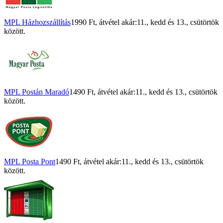
MPL Házhozszállítás
1990 Ft
, átvétel akár:
11., kedd
és
13., csütörtök
között.
MPL Postán Maradó
1490 Ft
, átvétel akár:
11., kedd
és
13., csütörtök
között.
MPL Posta Pont
1490 Ft
, átvétel akár:
11., kedd
és
13., csütörtök
között.