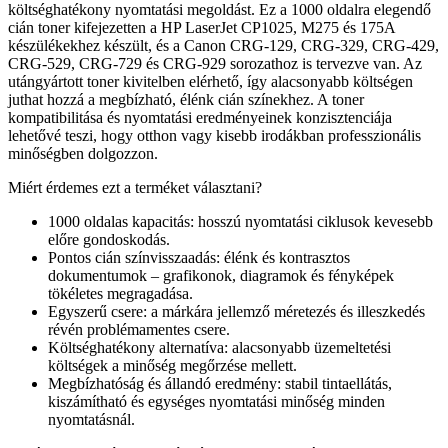
költséghatékony nyomtatási megoldást. Ez a 1000 oldalra elegendő
cián toner kifejezetten a HP LaserJet CP1025, M275 és 175A
készülékekhez készült, és a Canon CRG-129, CRG-329, CRG-429,
CRG-529, CRG-729 és CRG-929 sorozathoz is tervezve van. Az
utángyártott toner kivitelben elérhető, így alacsonyabb költségen
juthat hozzá a megbízható, élénk cián színekhez. A toner
kompatibilitása és nyomtatási eredményeinek konzisztenciája
lehetővé teszi, hogy otthon vagy kisebb irodákban professzionális
minőségben dolgozzon.
Miért érdemes ezt a terméket választani?
1000 oldalas kapacitás: hosszú nyomtatási ciklusok kevesebb
előre gondoskodás.
Pontos cián színvisszaadás: élénk és kontrasztos
dokumentumok – grafikonok, diagramok és fényképek
tökéletes megragadása.
Egyszerű csere: a márkára jellemző méretezés és illeszkedés
révén problémamentes csere.
Költséghatékony alternatíva: alacsonyabb üzemeltetési
költségek a minőség megőrzése mellett.
Megbízhatóság és állandó eredmény: stabil tintaellátás,
kiszámítható és egységes nyomtatási minőség minden
nyomtatásnál.