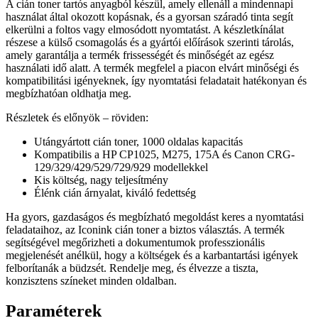
A cián toner tartós anyagból készül, amely ellenáll a mindennapi
használat által okozott kopásnak, és a gyorsan száradó tinta segít
elkerülni a foltos vagy elmosódott nyomtatást. A készletkínálat
részese a külső csomagolás és a gyártói előírások szerinti tárolás,
amely garantálja a termék frissességét és minőségét az egész
használati idő alatt. A termék megfelel a piacon elvárt minőségi és
kompatibilitási igényeknek, így nyomtatási feladatait hatékonyan és
megbízhatóan oldhatja meg.
Részletek és előnyök – röviden:
Utángyártott cián toner, 1000 oldalas kapacitás
Kompatibilis a HP CP1025, M275, 175A és Canon CRG-
129/329/429/529/729/929 modellekkel
Kis költség, nagy teljesítmény
Élénk cián árnyalat, kiváló fedettség
Ha gyors, gazdaságos és megbízható megoldást keres a nyomtatási
feladataihoz, az Iconink cián toner a biztos választás. A termék
segítségével megőrizheti a dokumentumok professzionális
megjelenését anélkül, hogy a költségek és a karbantartási igények
felborítanák a büdzsét. Rendelje meg, és élvezze a tiszta,
konzisztens színeket minden oldalban.
Paraméterek