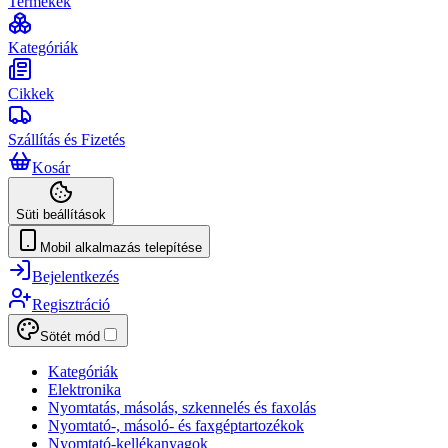
Termékek
Kategóriák
Cikkek
Szállítás és Fizetés
Kosár
Süti beállítások
Mobil alkalmazás telepítése
Bejelentkezés
Regisztráció
Sötét mód
Kategóriák
Elektronika
Nyomtatás, másolás, szkennelés és faxolás
Nyomtató-, másoló- és faxgéptartozékok
Nyomtató-kellékanyagok