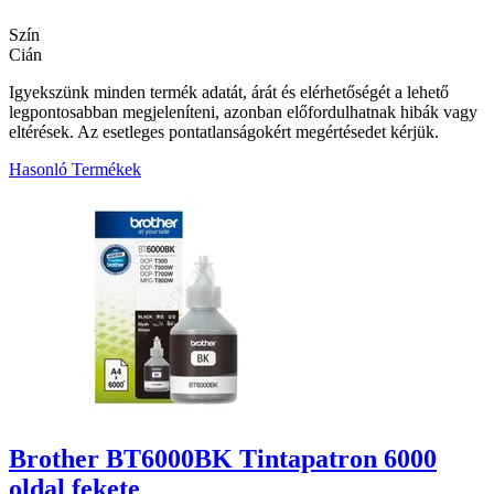
Szín
Cián
Igyekszünk minden termék adatát, árát és elérhetőségét a lehető
legpontosabban megjeleníteni, azonban előfordulhatnak hibák vagy
eltérések. Az esetleges pontatlanságokért megértésedet kérjük.
Hasonló Termékek
2
Brother BT6000BK Tintapatron 6000
oldal fekete