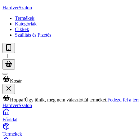
HardverSzalon
Termékek
Kategóriák
Cikkek
Szállítás és Fizetés
Kosár
Hoppá!
Úgy tűnik, még nem választottál terméket.
Fedezd fel a te
HardverSzalon
Főoldal
Termékek