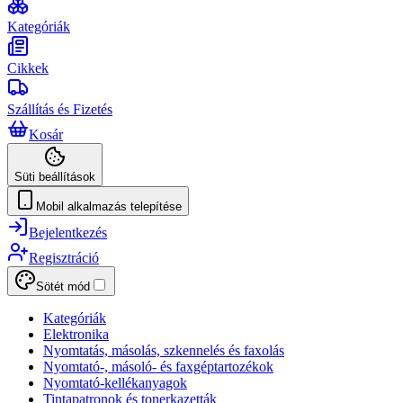
Kategóriák
Cikkek
Szállítás és Fizetés
Kosár
Süti beállítások
Mobil alkalmazás telepítése
Bejelentkezés
Regisztráció
Sötét mód
Kategóriák
Elektronika
Nyomtatás, másolás, szkennelés és faxolás
Nyomtató-, másoló- és faxgéptartozékok
Nyomtató-kellékanyagok
Tintapatronok és tonerkazetták