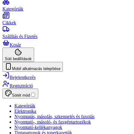
Kategóriák
Cikkek
Szállítás és Fizetés
Kosár
Süti beállítások
Mobil alkalmazás telepítése
Bejelentkezés
Regisztráció
Sötét mód
Kategóriák
Elektronika
Nyomtatás, másolás, szkennelés és faxolás
Nyomtató-, másoló- és faxgéptartozékok
Nyomtató-kellékanyagok
Tintapatronok és tonerkazetták