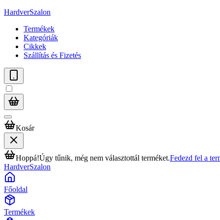
HardverSzalon
Termékek
Kategóriák
Cikkek
Szállítás és Fizetés
Kosár
Hoppá!
Úgy tűnik, még nem választottál terméket.
Fedezd fel a te
HardverSzalon
Főoldal
Termékek