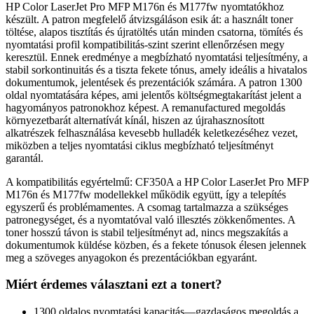
HP Color LaserJet Pro MFP M176n és M177fw nyomtatókhoz
készült. A patron megfelelő átvizsgáláson esik át: a használt toner
töltése, alapos tisztítás és újratöltés után minden csatorna, tömítés és
nyomtatási profil kompatibilitás-szint szerint ellenőrzésen megy
keresztül. Ennek eredménye a megbízható nyomtatási teljesítmény, a
stabil sorkontinuitás és a tiszta fekete tónus, amely ideális a hivatalos
dokumentumok, jelentések és prezentációk számára. A patron 1300
oldal nyomtatására képes, ami jelentős költségmegtakarítást jelent a
hagyományos patronokhoz képest. A remanufactured megoldás
környezetbarát alternatívát kínál, hiszen az újrahasznosított
alkatrészek felhasználása kevesebb hulladék keletkezéséhez vezet,
miközben a teljes nyomtatási ciklus megbízható teljesítményt
garantál.
A kompatibilitás egyértelmű: CF350A a HP Color LaserJet Pro MFP
M176n és M177fw modellekkel működik együtt, így a telepítés
egyszerű és problémamentes. A csomag tartalmazza a szükséges
patronegységet, és a nyomtatóval való illesztés zökkenőmentes. A
toner hosszú távon is stabil teljesítményt ad, nincs megszakítás a
dokumentumok küldése közben, és a fekete tónusok élesen jelennek
meg a szöveges anyagokon és prezentációkban egyaránt.
Miért érdemes választani ezt a tonert?
1300 oldalos nyomtatási kapacitás—gazdaságos megoldás a