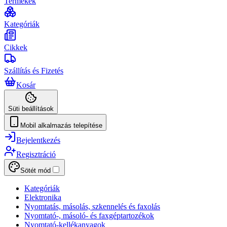
Termékek
Kategóriák
Cikkek
Szállítás és Fizetés
Kosár
Süti beállítások
Mobil alkalmazás telepítése
Bejelentkezés
Regisztráció
Sötét mód
Kategóriák
Elektronika
Nyomtatás, másolás, szkennelés és faxolás
Nyomtató-, másoló- és faxgéptartozékok
Nyomtató-kellékanyagok