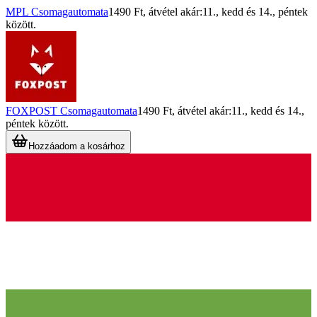
MPL Csomagautomata
1490 Ft
, átvétel akár:
11., kedd
és
14., péntek
között.
FOXPOST Csomagautomata
1490 Ft
, átvétel akár:
11., kedd
és
14.,
péntek
között.
Hozzáadom a kosárhoz