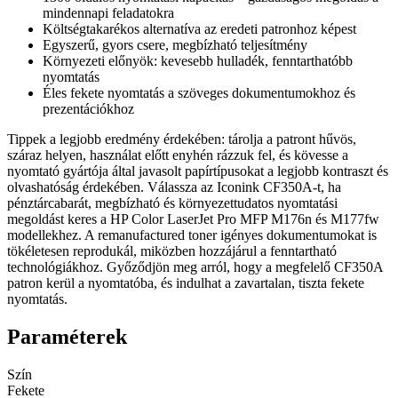
mindennapi feladatokra
Költségtakarékos alternatíva az eredeti patronhoz képest
Egyszerű, gyors csere, megbízható teljesítmény
Környezeti előnyök: kevesebb hulladék, fenntarthatóbb
nyomtatás
Éles fekete nyomtatás a szöveges dokumentumokhoz és
prezentációkhoz
Tippek a legjobb eredmény érdekében: tárolja a patront hűvös,
száraz helyen, használat előtt enyhén rázzuk fel, és kövesse a
nyomtató gyártója által javasolt papírtípusokat a legjobb kontraszt és
olvashatóság érdekében. Válassza az Iconink CF350A-t, ha
pénztárcabarát, megbízható és környezettudatos nyomtatási
megoldást keres a HP Color LaserJet Pro MFP M176n és M177fw
modellekhez. A remanufactured toner igényes dokumentumokat is
tökéletesen reprodukál, miközben hozzájárul a fenntartható
technológiákhoz. Győződjön meg arról, hogy a megfelelő CF350A
patron kerül a nyomtatóba, és indulhat a zavartalan, tiszta fekete
nyomtatás.
Paraméterek
Szín
Fekete