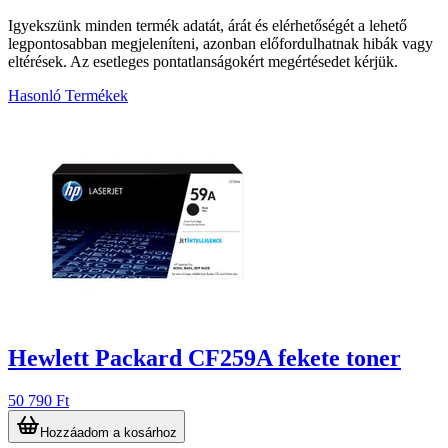
Igyekszünk minden termék adatát, árát és elérhetőségét a lehető
legpontosabban megjeleníteni, azonban előfordulhatnak hibák vagy
eltérések. Az esetleges pontatlanságokért megértésedet kérjük.
Hasonló Termékek
4
Hewlett Packard CF259A fekete toner
50 790 Ft
Hozzáadom a kosárhoz