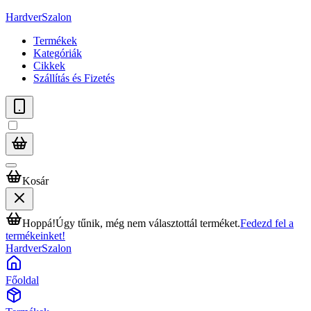
HardverSzalon
Termékek
Kategóriák
Cikkek
Szállítás és Fizetés
Kosár
Hoppá!
Úgy tűnik, még nem választottál terméket.
Fedezd fel a
termékeinket!
HardverSzalon
Főoldal