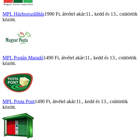
MPL Házhozszállítás
1990 Ft
, átvétel akár:
11., kedd
és
13., csütörtök
között.
MPL Postán Maradó
1490 Ft
, átvétel akár:
11., kedd
és
13., csütörtök
között.
MPL Posta Pont
1490 Ft
, átvétel akár:
11., kedd
és
13., csütörtök
között.