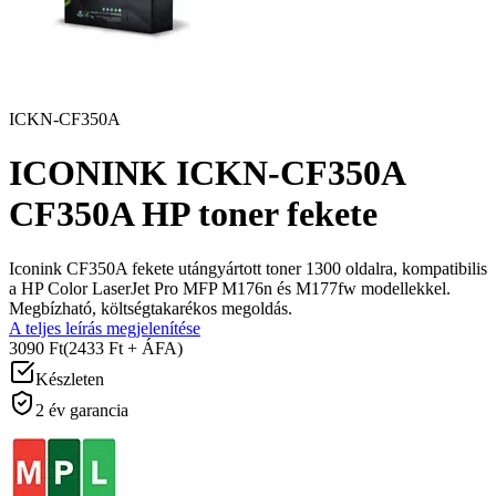
ICKN-CF350A
ICONINK ICKN-CF350A
CF350A HP toner fekete
Iconink CF350A fekete utángyártott toner 1300 oldalra, kompatibilis
a HP Color LaserJet Pro MFP M176n és M177fw modellekkel.
Megbízható, költségtakarékos megoldás.
A teljes leírás megjelenítése
3090 Ft
(2433 Ft + ÁFA)
Készleten
2 év garancia