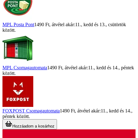
MPL Posta Pont
1490 Ft
, átvétel akár:
11., kedd
és
13., csütörtök
között.
MPL Csomagautomata
1490 Ft
, átvétel akár:
11., kedd
és
14., péntek
között.
FOXPOST Csomagautomata
1490 Ft
, átvétel akár:
11., kedd
és
14.,
péntek
között.
Hozzáadom a kosárhoz