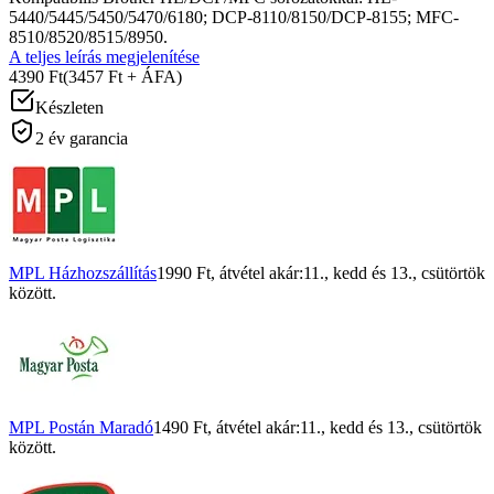
5440/5445/5450/5470/6180; DCP-8110/8150/DCP-8155; MFC-
8510/8520/8515/8950.
A teljes leírás megjelenítése
4390 Ft
(3457 Ft + ÁFA)
Készleten
2 év garancia
MPL Házhozszállítás
1990 Ft
, átvétel akár:
11., kedd
és
13., csütörtök
között.
MPL Postán Maradó
1490 Ft
, átvétel akár:
11., kedd
és
13., csütörtök
között.