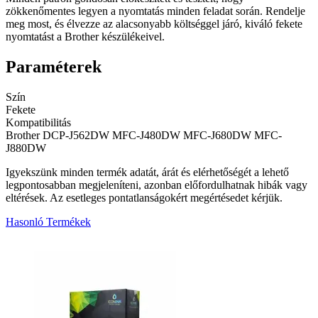
zökkenőmentes legyen a nyomtatás minden feladat során. Rendelje
meg most, és élvezze az alacsonyabb költséggel járó, kiváló fekete
nyomtatást a Brother készülékeivel.
Paraméterek
Szín
Fekete
Kompatibilitás
Brother DCP-J562DW MFC-J480DW MFC-J680DW MFC-
J880DW
Igyekszünk minden termék adatát, árát és elérhetőségét a lehető
legpontosabban megjeleníteni, azonban előfordulhatnak hibák vagy
eltérések. Az esetleges pontatlanságokért megértésedet kérjük.
Hasonló Termékek