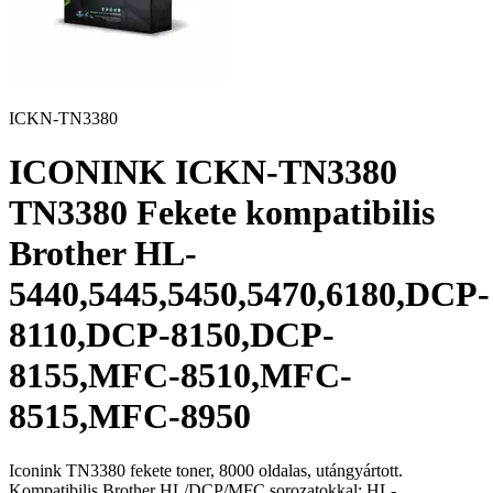
ICKN-TN3380
ICONINK ICKN-TN3380
TN3380 Fekete kompatibilis
Brother HL-
5440,5445,5450,5470,6180,DCP-
8110,DCP-8150,DCP-
8155,MFC-8510,MFC-
8515,MFC-8950
Iconink TN3380 fekete toner, 8000 oldalas, utángyártott.
Kompatibilis Brother HL/DCP/MFC sorozatokkal: HL-