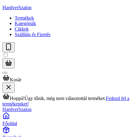
HardverSzalon
Termékek
Kategóriák
Cikkek
Szállítás és Fizetés
Kosár
Hoppá!
Úgy tűnik, még nem választottál terméket.
Fedezd fel a
termékeinket!
HardverSzalon
Főoldal