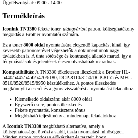
Ügyfélszolgálat: 09:00 - 14:00
Termékleírás
Iconink TN3380
fekete toner,
utángyártott
patron, költséghatékony
megoldás a Brother nyomtatói számára.
Ez a toner
8000 oldal
nyomtatására elegendő kapacitást kínál, így
kevesebb patroncserével végezhetők a dokumentumok nagy
távlatokban is. A tinta sötétsége és kontrasztja állandó marad, így a
fénymásolások és jelentések élesen olvashatóak maradnak.
Kompatibilitás
: A TN3380 tökéletesen illeszkedik a Brother HL-
5440/5445/5450/5470/6180, DCP-8110/8150/DCP-8155 és MFC-
8510/8520/8515/8950 készülékeihez. A pontos illeszkedés
megkönnyíti a cserét és a gyors visszatérést a nyomtatási feladathoz.
Kiemelkedő oldalszám: akár 8000 oldal
Egyszerű csere, pontos illeszkedés
Fekete nyomtatás, konzisztens tónus
Megbízható teljesítmény a mindennapi feladatokhoz
A
Iconink TN3380
megbízható alternatíva, amely a
költséghatosságot ötvözi a stabil, tiszta nyomtatási minőséggel.
Minden patron gondosan előkészített és tesztelt, hogy