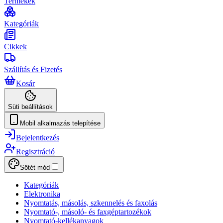
Termékek
Kategóriák
Cikkek
Szállítás és Fizetés
Kosár
Süti beállítások
Mobil alkalmazás telepítése
Bejelentkezés
Regisztráció
Sötét mód
Kategóriák
Elektronika
Nyomtatás, másolás, szkennelés és faxolás
Nyomtató-, másoló- és faxgéptartozékok
Nyomtató-kellékanyagok