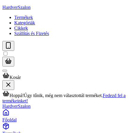
HardverSzalon
Termékek
Kategóriák
Cikkek
Szállítás és Fizetés
Kosár
Hoppá!
Úgy tűnik, még nem választottál terméket.
Fedezd fel a
termékeinket!
HardverSzalon
Főoldal