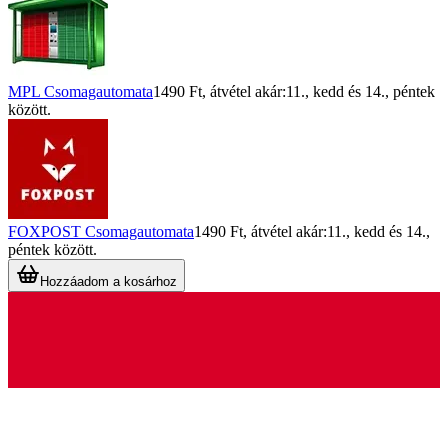
MPL Csomagautomata
1490 Ft
, átvétel akár:
11., kedd
és
14., péntek
között.
FOXPOST Csomagautomata
1490 Ft
, átvétel akár:
11., kedd
és
14.,
péntek
között.
Hozzáadom a kosárhoz