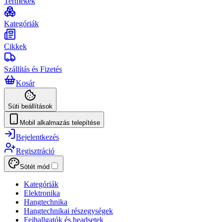
Termékek
Kategóriák
Cikkek
Szállítás és Fizetés
Kosár
Süti beállítások
Mobil alkalmazás telepítése
Bejelentkezés
Regisztráció
Sötét mód
Kategóriák
Elektronika
Hangtechnika
Hangtechnikai részegységek
Fejhallgatók és headsetek