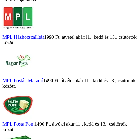
MPL Házhozszállítás
1990 Ft
, átvétel akár:
11., kedd
és
13., csütörtök
között.
MPL Postán Maradó
1490 Ft
, átvétel akár:
11., kedd
és
13., csütörtök
között.
MPL Posta Pont
1490 Ft
, átvétel akár:
11., kedd
és
13., csütörtök
között.