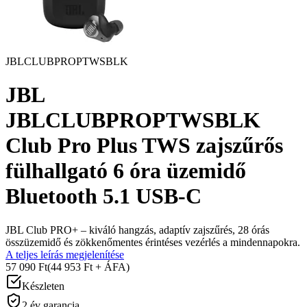
JBLCLUBPROPTWSBLK
JBL
JBLCLUBPROPTWSBLK
Club Pro Plus TWS zajszűrős
fülhallgató 6 óra üzemidő
Bluetooth 5.1 USB-C
JBL Club PRO+ – kiváló hangzás, adaptív zajszűrés, 28 órás
összüzemidő és zökkenőmentes érintéses vezérlés a mindennapokra.
A teljes leírás megjelenítése
57 090 Ft
(44 953 Ft + ÁFA)
Készleten
2 év garancia