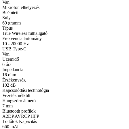
Van
Mikrofon elhelyezés
Beépített
Súly
69 gramm
Típus
True Wireless fülhallgató
Frekvencia tartomány
10 - 20000 Hz
USB Type-C
Van
Üzemidő
6 óra
Impedancia
16 ohm
Érzékenység
102 dB
Kapcsolódási technológia
Vezeték nélküli
Hangszóró átmérő
7 mm
Bluetooth profilok
A2DP,AVRCP,HFP
Töltőtok Kapacitás
660 mAh