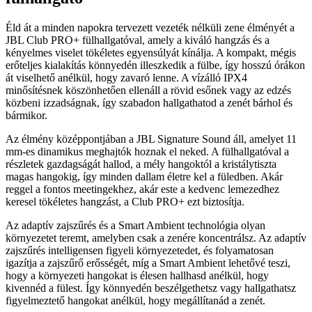
Éld át a minden napokra tervezett vezeték nélküli zene élményét a
JBL Club PRO+ fülhallgatóval, amely a kiváló hangzás és a
kényelmes viselet tökéletes egyensúlyát kínálja. A kompakt, mégis
erőteljes kialakítás könnyedén illeszkedik a fülbe, így hosszú órákon
át viselhető anélkül, hogy zavaró lenne. A vízálló IPX4
minősítésnek köszönhetően ellenáll a rövid esőnek vagy az edzés
közbeni izzadságnak, így szabadon hallgathatod a zenét bárhol és
bármikor.
Az élmény középpontjában a JBL Signature Sound áll, amelyet 11
mm-es dinamikus meghajtók hoznak el neked. A fülhallgatóval a
részletek gazdagságát hallod, a mély hangoktól a kristálytiszta
magas hangokig, így minden dallam életre kel a füledben. Akár
reggel a fontos meetingekhez, akár este a kedvenc lemezedhez
keresel tökéletes hangzást, a Club PRO+ ezt biztosítja.
Az adaptív zajszűrés és a Smart Ambient technológia olyan
környezetet teremt, amelyben csak a zenére koncentrálsz. Az adaptív
zajszűrés intelligensen figyeli környezetedet, és folyamatosan
igazítja a zajszűrő erősségét, míg a Smart Ambient lehetővé teszi,
hogy a környezeti hangokat is élesen hallhasd anélkül, hogy
kivennéd a fülest. Így könnyedén beszélgethetsz vagy hallgathatsz
figyelmeztető hangokat anélkül, hogy megállítanád a zenét.