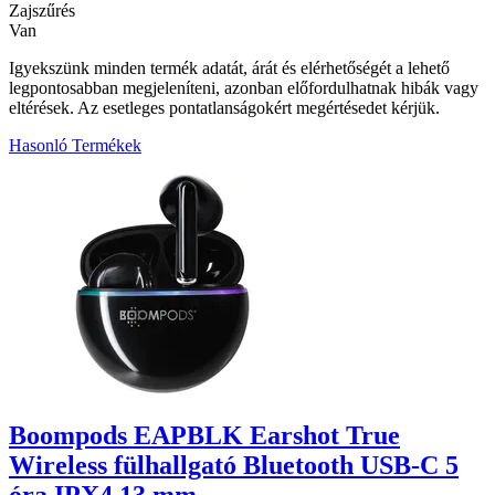
Zajszűrés
Van
Igyekszünk minden termék adatát, árát és elérhetőségét a lehető
legpontosabban megjeleníteni, azonban előfordulhatnak hibák vagy
eltérések. Az esetleges pontatlanságokért megértésedet kérjük.
Hasonló Termékek
1
Boompods EAPBLK Earshot True
Wireless fülhallgató Bluetooth USB-C 5