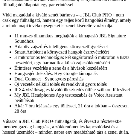
fülhallgató állapotát egy pár érintéssel.
Vidd magaddal a kiváló zenét bárhova – a JBL Club PRO+ nem
csak egy fülhallgató, hanem egy teljes körű hangolási élmény, amely
a mindennapi tevékenységeket is zenei kíséretté varázsolja.
11 mm-es dinamikus meghajtók a kimagasló JBL Signature
Soundhoz
Adaptív zajszűrés intelligens környezetfigyeléssel
Smart Ambient a környezeti hangok észrevételéért
3-mikrofonos technológia: két sugárformáló mikrofon a tiszta
beszédért, egy harmadik a külső zaj csökkentéséért
Érintéses vezérlés a zene és a hívások kezeléséért
Hangsegéd-készítés: Hey Google támogatás
Dual Connect+ Sync gyors párosítás
Qi vezeték nélküli töltés és rendkívül gyors töltés
IPX4 vízállóság és kiváló illeszkedés ötféle szilikon fülcsővel
My JBL Headphones App testreszabás és Voice Assistant
beállítások
Akár 7 óra lejátszás egy töltéssel, 21 óra a tokban – összesen
28 óra
Válaszd a JBL Club PRO+ fülhallgatót, és élvezd a részletekbe
menően gazdag hangzást, a zökkenőmentes kapcsolódást és a
hosszú üzemidőt – minden napra egy megbízható társ a zenei útján.