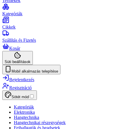
Termékek
Kategóriák
Cikkek
Szállítás és Fizetés
Kosár
Süti beállítások
Mobil alkalmazás telepítése
Bejelentkezés
Regisztráció
Sötét mód
Kategóriák
Elektronika
Hangtechnika
Hangtechnikai részegységek
Fejhallgatók és headsetek