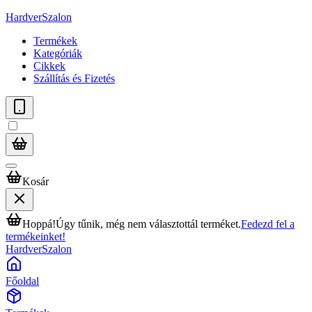
HardverSzalon
Termékek
Kategóriák
Cikkek
Szállítás és Fizetés
Kosár
Hoppá!
Úgy tűnik, még nem választottál terméket.
Fedezd fel a
termékeinket!
HardverSzalon
Főoldal