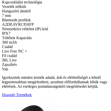
Kapcsolódási technológia
Vezeték nélküli
Hangszóró átmérő
7 mm
Bluetooth profilok
A2DP,AVRCP,HFP
Nemzetközi védelmi (IP) kód
IPX7
Töltőtok Kapacitás
300 mAh
Család
Live Free NC +
Fő család
JBL Live
Zajszűrés
Van
Igyekszünk minden termék adatát, árát és elérhetőségét a lehető
legpontosabban megjeleníteni, azonban előfordulhatnak hibák vagy
eltérések. Az esetleges pontatlanságokért megértésedet kérjük.
Hasonló Termékek