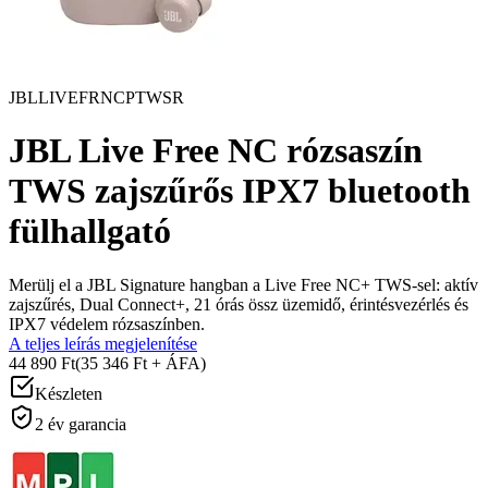
JBLLIVEFRNCPTWSR
JBL Live Free NC rózsaszín
TWS zajszűrős IPX7 bluetooth
fülhallgató
Merülj el a JBL Signature hangban a Live Free NC+ TWS-sel: aktív
zajszűrés, Dual Connect+, 21 órás össz üzemidő, érintésvezérlés és
IPX7 védelem rózsaszínben.
A teljes leírás megjelenítése
44 890 Ft
(35 346 Ft + ÁFA)
Készleten
2 év garancia