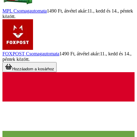
MPL Csomagautomata
1490 Ft
, átvétel akár:
11., kedd
és
14., péntek
között.
FOXPOST Csomagautomata
1490 Ft
, átvétel akár:
11., kedd
és
14.,
péntek
között.
Hozzáadom a kosárhoz