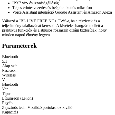
IPX7 víz- és izzadságállóság
Teljes érintésvezérlés és beépített kettős mikrofon
Voice Assistant integráció Google Assistant és Amazon Alexa
Válaszd a JBL LIVE FREE NC+ TWS-t, ha a részletek és a
teljesítmény találkozását keresed. A kivételes hangzás mellett a
praktikus funkciók és a stílusos rózsaszín dizájn biztosítják, hogy
minden napod élmény legyen.
Paraméterek
Bluetooth
5.1
Alap szín
Rózsaszín
Wireless
Van
Bluetooth
Van
Típus
Lítium-ion (Li-ion)
Egyéb
Zajszűrős tech.,Vízálló,Sportoláshoz kiváló
Kapacitás