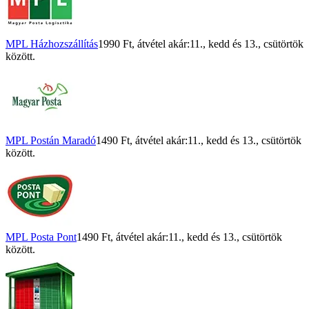
MPL Házhozszállítás
1990 Ft
, átvétel akár:
11., kedd
és
13., csütörtök
között.
MPL Postán Maradó
1490 Ft
, átvétel akár:
11., kedd
és
13., csütörtök
között.
MPL Posta Pont
1490 Ft
, átvétel akár:
11., kedd
és
13., csütörtök
között.