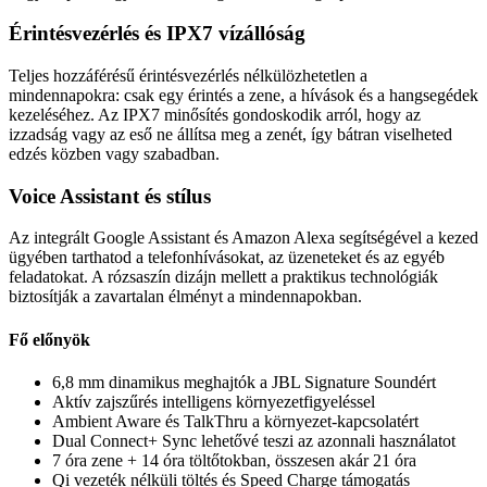
Érintésvezérlés és IPX7 vízállóság
Teljes hozzáférésű érintésvezérlés nélkülözhetetlen a
mindennapokra: csak egy érintés a zene, a hívások és a hangsegédek
kezeléséhez. Az IPX7 minősítés gondoskodik arról, hogy az
izzadság vagy az eső ne állítsa meg a zenét, így bátran viselheted
edzés közben vagy szabadban.
Voice Assistant és stílus
Az integrált Google Assistant és Amazon Alexa segítségével a kezed
ügyében tarthatod a telefonhívásokat, az üzeneteket és az egyéb
feladatokat. A rózsaszín dizájn mellett a praktikus technológiák
biztosítják a zavartalan élményt a mindennapokban.
Fő előnyök
6,8 mm dinamikus meghajtók a JBL Signature Soundért
Aktív zajszűrés intelligens környezetfigyeléssel
Ambient Aware és TalkThru a környezet-kapcsolatért
Dual Connect+ Sync lehetővé teszi az azonnali használatot
7 óra zene + 14 óra töltőtokban, összesen akár 21 óra
Qi vezeték nélküli töltés és Speed Charge támogatás