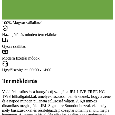
100% Magyar vállalkozás
Hazai jótállás minden termékünkre
Gyors szállítás
Modern fizetési módok
Ügyfélszolgálat: 09:00 - 14:00
Termékleírás
Vedd fel a stílus és a hangzás új szintjét a JBL LIVE FREE NC+
TWS fülhallgatókkal, amelyek rózsaszínben érkeznek, hogy a zene
és a napod minden pillanata stílusossá váljon. A 6,8 mm-es
dinamikus meghajtók a JBL Signature Soundot hozzák el, amely
mély basszusokkal és részletgazdag középtartománnyal tölti meg a
hangteret. A kompakt kialakítás ellenére a teljes hangspektrumot