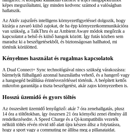
képes megszólaltatni, így minden kedvenc számod a valóságban
hallatszik.
Az Aktív zajszűrés intelligens környezetfigyeléssel dolgozik, hogy
kizárja a zavaró külső zajokat, de ha épp környezetkommunikációra
van szükség, a TalkThru és az Ambient Aware módok megőrzik a
kapcsolatot a belső és külső hangok között. Így futás közben sem
maradsz ki a beszélgetésekből, és biztonságosan hallhatod, mi
történik körülötted.
Kényelmes használat és rugalmas kapcsolatok
A Dual Connect+ Sync technológiával nincs szükség várakozásra:
bármelyik fülhallgató azonnal használatba vehető, és a hangerő vagy
a hangsegéd beállítása érintésvezérléssel történik. A beépített kettős
mikrofon garantálja a tiszta beszélgetést, akár zajos környezetben is.
Hosszú üzemidő és gyors töltés
Az összesített üzemidő lenyűgöző: akár 7 óra zenehallgatás, plusz
14 óra a töltőtokban, így összesen 21 óra környéki zenei élmény áll
rendelkezésedre. A Speed Charge és a Qi-kompatibilis vezeték
nélküli töltés révén rövid idő alatt újra készen állsz a folytatásra,
hogy a sport vagy a commuting ne állítsa meg a pillanataidat.