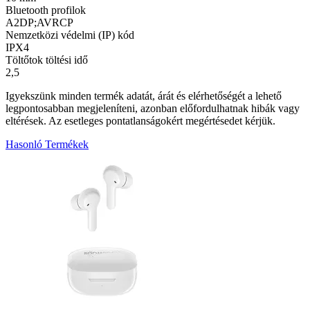
Bluetooth profilok
A2DP;AVRCP
Nemzetközi védelmi (IP) kód
IPX4
Töltőtok töltési idő
2,5
Igyekszünk minden termék adatát, árát és elérhetőségét a lehető
legpontosabban megjeleníteni, azonban előfordulhatnak hibák vagy
eltérések. Az esetleges pontatlanságokért megértésedet kérjük.
Hasonló Termékek
7