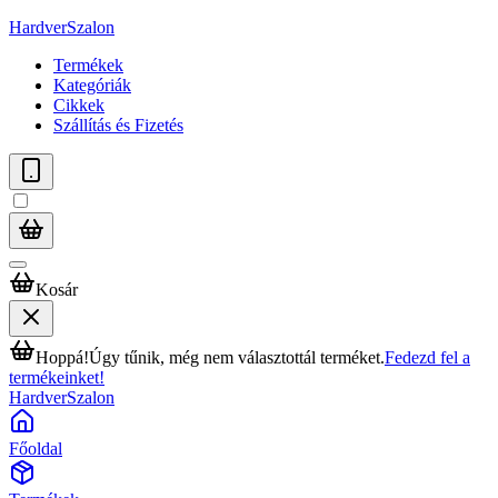
HardverSzalon
Termékek
Kategóriák
Cikkek
Szállítás és Fizetés
Kosár
Hoppá!
Úgy tűnik, még nem választottál terméket.
Fedezd fel a
termékeinket!
HardverSzalon
Főoldal