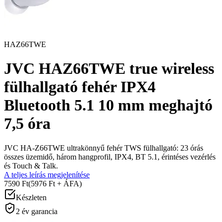
HAZ66TWE
JVC HAZ66TWE true wireless
fülhallgató fehér IPX4
Bluetooth 5.1 10 mm meghajtó
7,5 óra
JVC HA-Z66TWE ultrakönnyű fehér TWS fülhallgató: 23 órás
összes üzemidő, három hangprofil, IPX4, BT 5.1, érintéses vezérlés
és Touch & Talk.
A teljes leírás megjelenítése
7590 Ft
(5976 Ft + ÁFA)
Készleten
2 év garancia