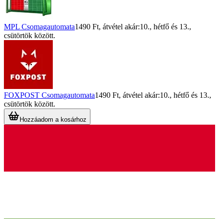
MPL Csomagautomata
1490 Ft
, átvétel akár:
10., hétfő
és
13.,
csütörtök
között.
FOXPOST Csomagautomata
1490 Ft
, átvétel akár:
10., hétfő
és
13.,
csütörtök
között.
Hozzáadom a kosárhoz