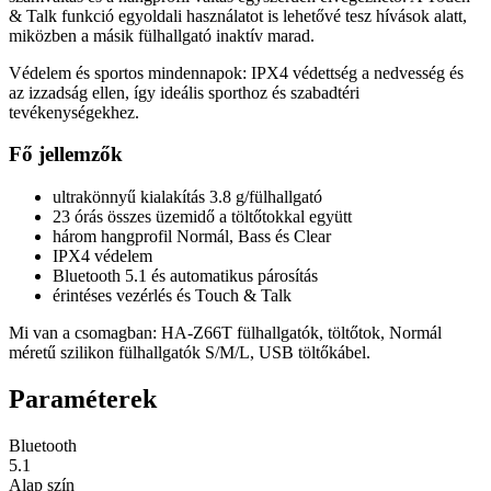
& Talk funkció egyoldali használatot is lehetővé tesz hívások alatt,
miközben a másik fülhallgató inaktív marad.
Védelem és sportos mindennapok: IPX4 védettség a nedvesség és
az izzadság ellen, így ideális sporthoz és szabadtéri
tevékenységekhez.
Fő jellemzők
ultrakönnyű kialakítás 3.8 g/fülhallgató
23 órás összes üzemidő a töltőtokkal együtt
három hangprofil Normál, Bass és Clear
IPX4 védelem
Bluetooth 5.1 és automatikus párosítás
érintéses vezérlés és Touch & Talk
Mi van a csomagban: HA-Z66T fülhallgatók, töltőtok, Normál
méretű szilikon fülhallgatók S/M/L, USB töltőkábel.
Paraméterek
Bluetooth
5.1
Alap szín