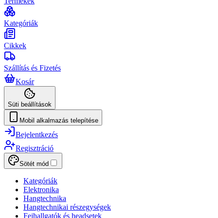
Termékek
Kategóriák
Cikkek
Szállítás és Fizetés
Kosár
Süti beállítások
Mobil alkalmazás telepítése
Bejelentkezés
Regisztráció
Sötét mód
Kategóriák
Elektronika
Hangtechnika
Hangtechnikai részegységek
Fejhallgatók és headsetek