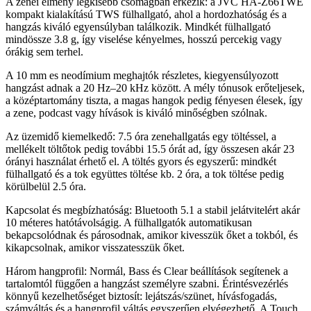
A zenei élmény legkisebb csomagban érkezik: a JVC HA-Z66TWE
kompakt kialakítású TWS fülhallgató, ahol a hordozhatóság és a
hangzás kiváló egyensúlyban találkozik. Mindkét fülhallgató
mindössze 3.8 g, így viselése kényelmes, hosszú percekig vagy
órákig sem terhel.
A 10 mm es neodímium meghajtók részletes, kiegyensúlyozott
hangzást adnak a 20 Hz–20 kHz között. A mély tónusok erőteljesek,
a középtartomány tiszta, a magas hangok pedig fényesen élesek, így
a zene, podcast vagy hívások is kiváló minőségben szólnak.
Az üzemidő kiemelkedő: 7.5 óra zenehallgatás egy töltéssel, a
mellékelt töltőtok pedig további 15.5 órát ad, így összesen akár 23
órányi használat érhető el. A töltés gyors és egyszerű: mindkét
fülhallgató és a tok együttes töltése kb. 2 óra, a tok töltése pedig
körülbelül 2.5 óra.
Kapcsolat és megbízhatóság: Bluetooth 5.1 a stabil jelátvitelért akár
10 méteres hatótávolságig. A fülhallgatók automatikusan
bekapcsolódnak és párosodnak, amikor kivesszük őket a tokból, és
kikapcsolnak, amikor visszatesszük őket.
Három hangprofil: Normál, Bass és Clear beállítások segítenek a
tartalomtól függően a hangzást személyre szabni. Érintésvezérlés
könnyű kezelhetőséget biztosít: lejátszás/szünet, hívásfogadás,
számváltás és a hangprofil váltás egyszerűen elvégezhető. A Touch