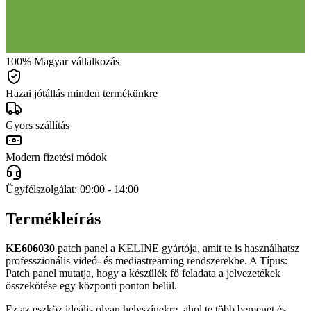
100% Magyar vállalkozás
Hazai jótállás minden termékünkre
Gyors szállítás
Modern fizetési módok
Ügyfélszolgálat: 09:00 - 14:00
Termékleírás
KE606030
patch panel a KELINE gyártója, amit te is használhatsz
professzionális videó- és mediastreaming rendszerekbe. A Típus:
Patch panel mutatja, hogy a készülék fő feladata a jelvezetékek
összekötése egy központi ponton belül.
Ez az eszköz ideális olyan helyszínekre, ahol te több bemenet és