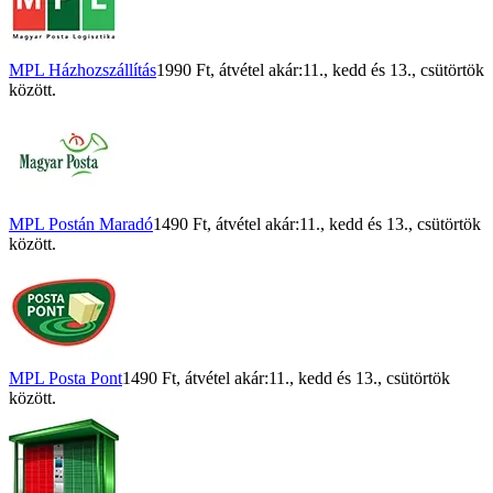
MPL Házhozszállítás
1990 Ft
, átvétel akár:
11., kedd
és
13., csütörtök
között.
MPL Postán Maradó
1490 Ft
, átvétel akár:
11., kedd
és
13., csütörtök
között.
MPL Posta Pont
1490 Ft
, átvétel akár:
11., kedd
és
13., csütörtök
között.