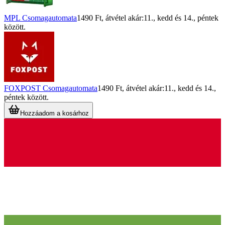
MPL Csomagautomata
1490 Ft
, átvétel akár:
11., kedd
és
14., péntek
között.
FOXPOST Csomagautomata
1490 Ft
, átvétel akár:
11., kedd
és
14.,
péntek
között.
Hozzáadom a kosárhoz