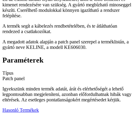
kimenet rendezésére van szükség. A gyártó megbízható minoseggel
készíti. Cserélhető modulokkal könnyen igazítható a rendszer
felépítése.
A termék segít a kábelezés rendbetételében, és te átláthatóan
rendezed a csatlakozókat.
A megadott adatok alapján a patch panel szerepel a terméklistán, a
gyártó neve KELINE, a modell KE606030.
Paraméterek
Típus
Patch panel
Igyekszünk minden termék adatát, árát és elérhetőségét a lehető
legpontosabban megjeleníteni, azonban előfordulhatnak hibák vagy
eltérések. Az esetleges pontatlanságokért megértésedet kérjük.
Hasonló Termékek