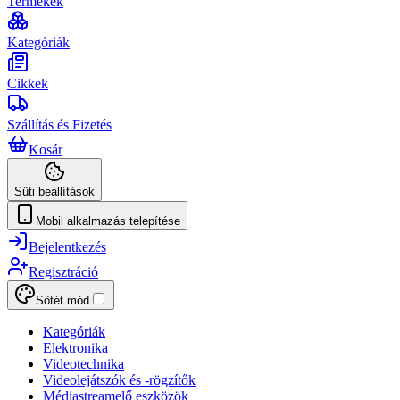
Termékek
Kategóriák
Cikkek
Szállítás és Fizetés
Kosár
Süti beállítások
Mobil alkalmazás telepítése
Bejelentkezés
Regisztráció
Sötét mód
Kategóriák
Elektronika
Videotechnika
Videolejátszók és -rögzítők
Médiastreamelő eszközök