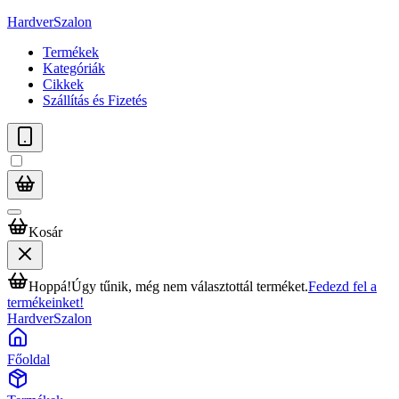
HardverSzalon
Termékek
Kategóriák
Cikkek
Szállítás és Fizetés
Kosár
Hoppá!
Úgy tűnik, még nem választottál terméket.
Fedezd fel a
termékeinket!
HardverSzalon
Főoldal