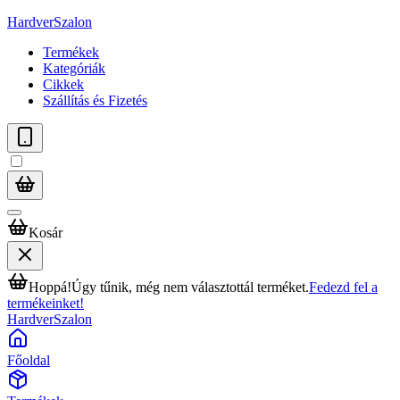
HardverSzalon
Termékek
Kategóriák
Cikkek
Szállítás és Fizetés
Kosár
Hoppá!
Úgy tűnik, még nem választottál terméket.
Fedezd fel a
termékeinket!
HardverSzalon
Főoldal