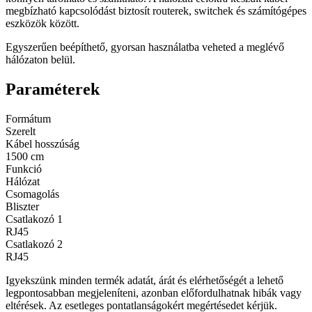
megbízható kapcsolódást biztosít routerek, switchek és számítógépes
eszközök között.
Egyszerűen beépíthető, gyorsan használatba veheted a meglévő
hálózaton belül.
Paraméterek
Formátum
Szerelt
Kábel hosszúság
1500 cm
Funkció
Hálózat
Csomagolás
Bliszter
Csatlakozó 1
RJ45
Csatlakozó 2
RJ45
Igyekszünk minden termék adatát, árát és elérhetőségét a lehető
legpontosabban megjeleníteni, azonban előfordulhatnak hibák vagy
eltérések. Az esetleges pontatlanságokért megértésedet kérjük.