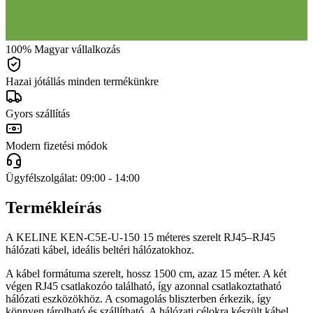
100% Magyar vállalkozás
Hazai jótállás minden termékünkre
Gyors szállítás
Modern fizetési módok
Ügyfélszolgálat: 09:00 - 14:00
Termékleírás
A KELINE KEN-C5E-U-150 15 méteres szerelt RJ45–RJ45
hálózati kábel, ideális beltéri hálózatokhoz.
A kábel formátuma szerelt, hossz 1500 cm, azaz 15 méter. A két
végen RJ45 csatlakozóo található, így azonnal csatlakoztatható
hálózati eszközökhöz. A csomagolás bliszterben érkezik, így
könnyen tárolható és szállítható. A hálózati célokra készült kábel