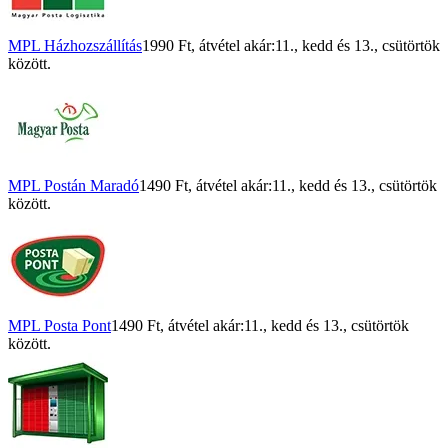
MPL Házhozszállítás
1990 Ft
, átvétel akár:
11., kedd
és
13., csütörtök
között.
MPL Postán Maradó
1490 Ft
, átvétel akár:
11., kedd
és
13., csütörtök
között.
MPL Posta Pont
1490 Ft
, átvétel akár:
11., kedd
és
13., csütörtök
között.