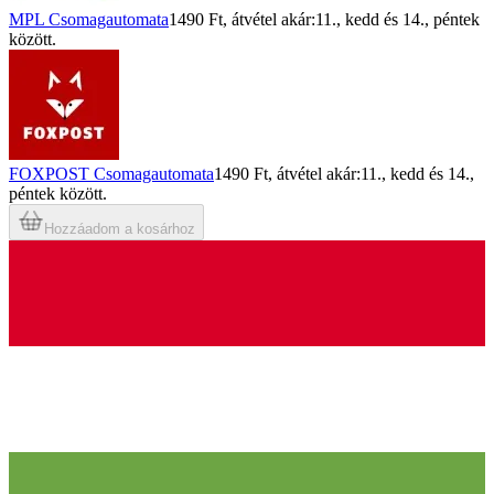
MPL Csomagautomata
1490 Ft
, átvétel akár:
11., kedd
és
14., péntek
között.
FOXPOST Csomagautomata
1490 Ft
, átvétel akár:
11., kedd
és
14.,
péntek
között.
Hozzáadom a kosárhoz