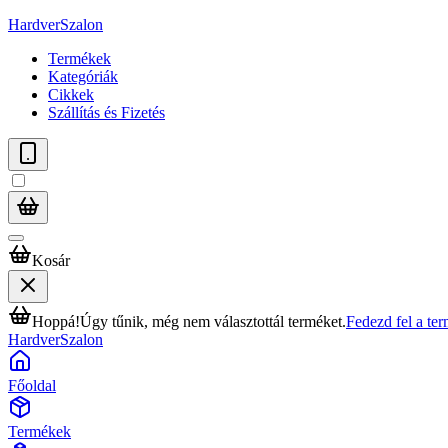
HardverSzalon
Termékek
Kategóriák
Cikkek
Szállítás és Fizetés
Kosár
Hoppá!
Úgy tűnik, még nem választottál terméket.
Fedezd fel a te
HardverSzalon
Főoldal
Termékek