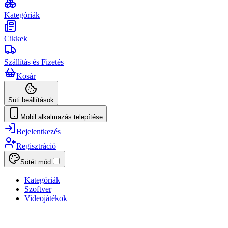
Kategóriák
Cikkek
Szállítás és Fizetés
Kosár
Süti beállítások
Mobil alkalmazás telepítése
Bejelentkezés
Regisztráció
Sötét mód
Kategóriák
Szoftver
Videojátékok