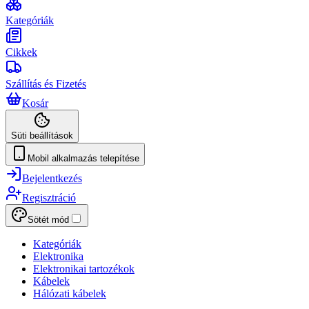
Kategóriák
Cikkek
Szállítás és Fizetés
Kosár
Süti beállítások
Mobil alkalmazás telepítése
Bejelentkezés
Regisztráció
Sötét mód
Kategóriák
Elektronika
Elektronikai tartozékok
Kábelek
Hálózati kábelek