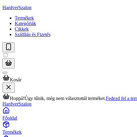
HardverSzalon
Termékek
Kategóriák
Cikkek
Szállítás és Fizetés
Kosár
Hoppá!
Úgy tűnik, még nem választottál terméket.
Fedezd fel a te
HardverSzalon
Főoldal
Termékek