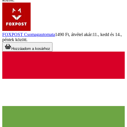
FOXPOST Csomagautomata
1490 Ft
, átvétel akár:
11., kedd
és
14.,
péntek
között.
Hozzáadom a kosárhoz