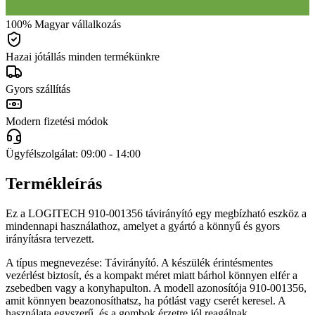
100% Magyar vállalkozás
Hazai jótállás minden termékünkre
Gyors szállítás
Modern fizetési módok
Ügyfélszolgálat: 09:00 - 14:00
Termékleírás
Ez a LOGITECH 910-001356 távirányító egy megbízható eszköz a
mindennapi használathoz, amelyet a gyártó a könnyű és gyors
irányításra tervezett.
A típus megnevezése: Távirányító. A készülék érintésmentes
vezérlést biztosít, és a kompakt méret miatt bárhol könnyen elfér a
zsebedben vagy a konyhapulton. A modell azonosítója 910-001356,
amit könnyen beazonosíthatsz, ha pótlást vagy cserét keresel. A
használata egyszerű, és a gombok érzetre jól reagálnak.