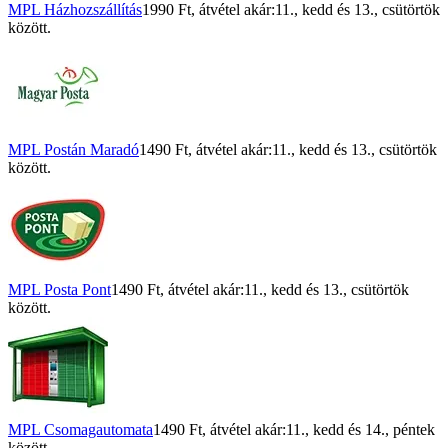
MPL Házhozszállítás
1990 Ft
, átvétel akár:
11., kedd
és
13., csütörtök
között.
MPL Postán Maradó
1490 Ft
, átvétel akár:
11., kedd
és
13., csütörtök
között.
MPL Posta Pont
1490 Ft
, átvétel akár:
11., kedd
és
13., csütörtök
között.
MPL Csomagautomata
1490 Ft
, átvétel akár:
11., kedd
és
14., péntek
között.