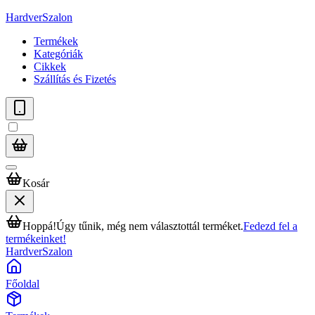
HardverSzalon
Termékek
Kategóriák
Cikkek
Szállítás és Fizetés
Kosár
Hoppá!
Úgy tűnik, még nem választottál terméket.
Fedezd fel a
termékeinket!
HardverSzalon
Főoldal