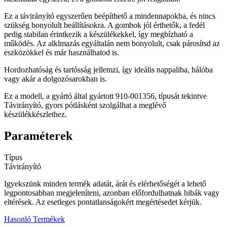
Ez a távirányító egyszerűen beépíthető a mindennapokba, és nincs
szükség bonyolult beállításokra. A gombok jól érthetők, a fedél
pedig stabilan érintkezik a készülékekkel, így megbízható a
működés. Az alklmazás egyáltalán nem bonyolult, csak párosítsd az
eszközökkel és már használhatod is.
Hordozhatóság és tartósság jellemzi, így ideális nappaliba, hálóba
vagy akár a dolgozósarokban is.
Ez a modell, a gyártó által gyártott 910-001356, típusát tekintve
Távirányító, gyors pótlásként szolgálhat a meglévő
készülékkészlethez.
Paraméterek
Típus
Távirányító
Igyekszünk minden termék adatát, árát és elérhetőségét a lehető
legpontosabban megjeleníteni, azonban előfordulhatnak hibák vagy
eltérések. Az esetleges pontatlanságokért megértésedet kérjük.
Hasonló Termékek