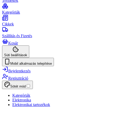
Termékek
Kategóriák
Cikkek
Szállítás és Fizetés
Kosár
Süti beállítások
Mobil alkalmazás telepítése
Bejelentkezés
Regisztráció
Sötét mód
Kategóriák
Elektronika
Elektronikai tartozékok