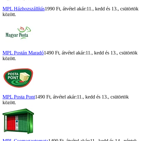
MPL Házhozszállítás
1990 Ft
, átvétel akár:
11., kedd
és
13., csütörtök
között.
MPL Postán Maradó
1490 Ft
, átvétel akár:
11., kedd
és
13., csütörtök
között.
MPL Posta Pont
1490 Ft
, átvétel akár:
11., kedd
és
13., csütörtök
között.
MPL Csomagautomata
1490 Ft
, átvétel akár:
11., kedd
és
14., péntek