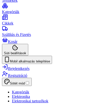
Termékek
Kategóriák
Cikkek
Szállítás és Fizetés
Kosár
Süti beállítások
Mobil alkalmazás telepítése
Bejelentkezés
Regisztráció
Sötét mód
Kategóriák
Elektronika
Elektronikai tartozékok