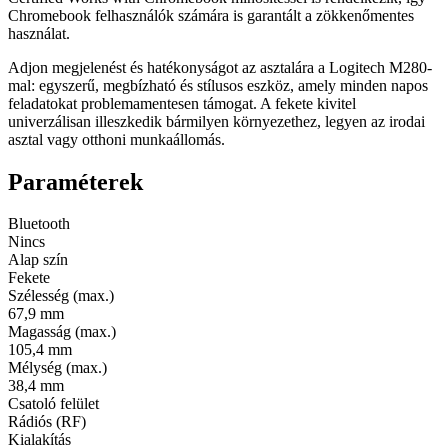
Chromebook felhasználók számára is garantált a zökkenőmentes
használat.
Adjon megjelenést és hatékonyságot az asztalára a Logitech M280-
mal: egyszerű, megbízható és stílusos eszköz, amely minden napos
feladatokat problemamentesen támogat. A fekete kivitel
univerzálisan illeszkedik bármilyen környezethez, legyen az irodai
asztal vagy otthoni munkaállomás.
Paraméterek
Bluetooth
Nincs
Alap szín
Fekete
Szélesség (max.)
67,9 mm
Magasság (max.)
105,4 mm
Mélység (max.)
38,4 mm
Csatoló felület
Rádiós (RF)
Kialakítás