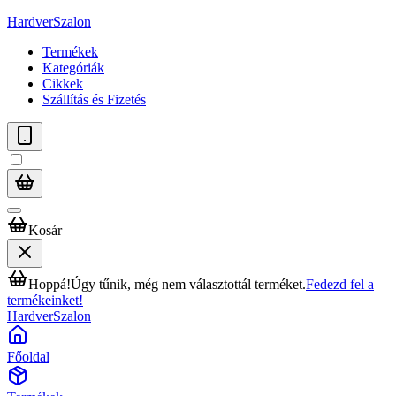
HardverSzalon
Termékek
Kategóriák
Cikkek
Szállítás és Fizetés
Kosár
Hoppá!
Úgy tűnik, még nem választottál terméket.
Fedezd fel a
termékeinket!
HardverSzalon
Főoldal