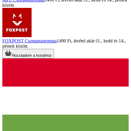
között.
FOXPOST Csomagautomata
1490 Ft
, átvétel akár:
11., kedd
és
14.,
péntek
között.
Hozzáadom a kosárhoz