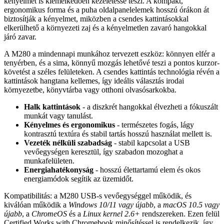
kényelmet is kiemelkedően kezeletessé teszi. A kompakt,
ergonomikus forma és a puha oldalpanelelemek hosszú órákon át
biztosítják a kényelmet, miközben a csendes kattintásokkal
elkerülhető a környezeti zaj és a kényelmetlen zavaró hangokkal
járó zavar.
A M280 a mindennapi munkához tervezett eszköz: könnyen elfér a
tenyérben, és a sima, könnyű mozgás lehetővé teszi a pontos kurzor-
követést a széles felületeken. A csendes kattintás technológia révén a
kattintások hangtana kellemes, így ideális választás irodai
környezetbe, könyvtárba vagy otthoni olvasósarkokba.
Halk kattintások
- a diszkrét hangokkal élvezheti a fókuszált
munkát vagy tanulást.
Kényelmes és ergonomikus
- természetes fogás, lágy
kontrasztú textúra és stabil tartás hosszú használat mellett is.
Vezeték nélküli szabadság
- stabil kapcsolat a USB
vevőegységen keresztül, így szabadon mozoghat a
munkafelületen.
Energiahatékonyság
- hosszú élettartamú elem és okos
energiamódok segítik az üzemidőt.
Kompatibilitás: a M280 USB-s vevőegységgel működik, és
kiválóan működik a
Windows 10/11 vagy újabb
, a
macOS 10.5 vagy
újabb
, a
ChromeOS
és a
Linux kernel 2.6+
rendszereken. Ezen felül
Certified Works with Chromebook minősítéssel is rendelkezik, így