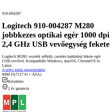
910-004287
Logitech 910-004287 M280
jobbkezes optikai egér 1000 dpi
2,4 GHz USB vevőegység fekete
Logitech M280: vezeték nélküli, csendes kattintású fekete egér
USB-vevővel. Kompatibilis Windows, macOS, ChromeOS és
Linux.
A teljes leírás megjelenítése
9090 Ft
(7157 Ft + ÁFA)
Készleten
2 év garancia