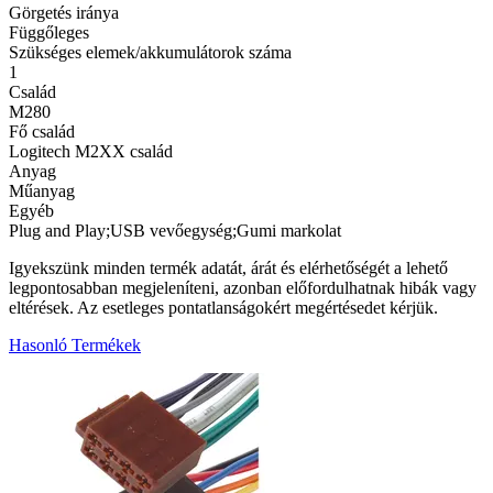
Görgetés iránya
Függőleges
Szükséges elemek/akkumulátorok száma
1
Család
M280
Fő család
Logitech M2XX család
Anyag
Műanyag
Egyéb
Plug and Play;USB vevőegység;Gumi markolat
Igyekszünk minden termék adatát, árát és elérhetőségét a lehető
legpontosabban megjeleníteni, azonban előfordulhatnak hibák vagy
eltérések. Az esetleges pontatlanságokért megértésedet kérjük.
Hasonló Termékek