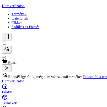
HardverSzalon
Termékek
Kategóriák
Cikkek
Szállítás és Fizetés
Kosár
Hoppá!
Úgy tűnik, még nem választottál terméket.
Fedezd fel a te
HardverSzalon
Főoldal
Termékek