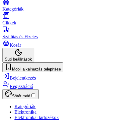
Kategóriák
Cikkek
Szállítás és Fizetés
Kosár
Süti beállítások
Mobil alkalmazás telepítése
Bejelentkezés
Regisztráció
Sötét mód
Kategóriák
Elektronika
Elektronikai tartozékok