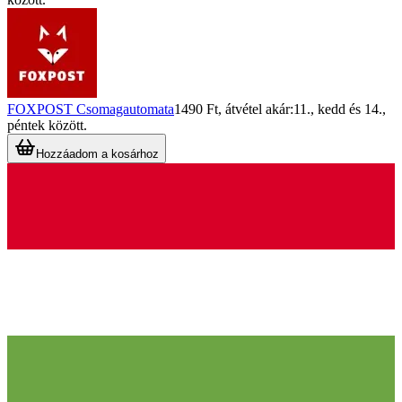
FOXPOST Csomagautomata
1490 Ft
, átvétel akár:
11., kedd
és
14.,
péntek
között.
Hozzáadom a kosárhoz