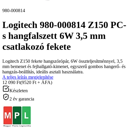
980-000814
Logitech 980-000814 Z150 PC-
s hangfalszett 6W 3,5 mm
csatlakozó fekete
Logitech Z150 fekete hangszórópár, 6W összteljesítménnyel, 3,5
mm bemenet és fejhallgató-kimenet, egyszerű gombos hangerő- és
hangzás-beállítás, ideális asztali használatra.
A teljes leírás megjelenítése
12 090 Ft
(9520 Ft + ÁFA)
Készleten
2 év garancia