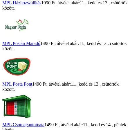
MPL Házhozszállítás
1990 Ft
, átvétel akár:
11., kedd
és
13., csütörtök
között.
MPL Postán Maradó
1490 Ft
, átvétel akár:
11., kedd
és
13., csütörtök
között.
MPL Posta Pont
1490 Ft
, átvétel akár:
11., kedd
és
13., csütörtök
között.
MPL Csomagautomata
1490 Ft
, átvétel akár:
11., kedd
és
14., péntek
között.