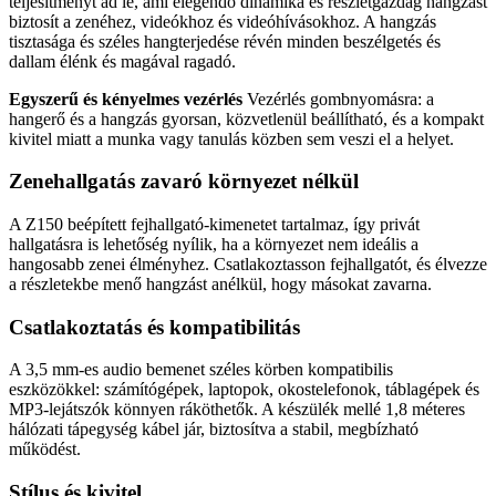
teljesítményt ad le, ami elegendő dinamika és részletgazdag hangzást
biztosít a zenéhez, videókhoz és videóhívásokhoz. A hangzás
tisztasága és széles hangterjedése révén minden beszélgetés és
dallam élénk és magával ragadó.
Egyszerű és kényelmes vezérlés
Vezérlés gombnyomásra: a
hangerő és a hangzás gyorsan, közvetlenül beállítható, és a kompakt
kivitel miatt a munka vagy tanulás közben sem veszi el a helyet.
Zenehallgatás zavaró környezet nélkül
A Z150 beépített fejhallgató-kimenetet tartalmaz, így privát
hallgatásra is lehetőség nyílik, ha a környezet nem ideális a
hangosabb zenei élményhez. Csatlakoztasson fejhallgatót, és élvezze
a részletekbe menő hangzást anélkül, hogy másokat zavarna.
Csatlakoztatás és kompatibilitás
A 3,5 mm-es audio bemenet széles körben kompatibilis
eszközökkel: számítógépek, laptopok, okostelefonok, táblagépek és
MP3-lejátszók könnyen ráköthetők. A készülék mellé 1,8 méteres
hálózati tápegység kábel jár, biztosítva a stabil, megbízható
működést.
Stílus és kivitel