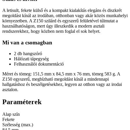
A letisult, fekete külső és a kompakt kialakítás elegáns és diszkrét
megoldást kínál az irodában, otthonban vagy akár közös munkahelyi
környezetben. A Z150 szilárd és egyszerű felületével túlmutat a
használhatóságon, mert úgy illeszkedik a modern asztali
rendszerekhez, hogy közben nem foglal el sok helyet.
Mi van a csomagban
2 db hangszóró
Hálózati tápegység
Felhasználói dokumentáció
Méret és tömeg: 151,5 mm x 84,5 mm x 76 mm, tömeg 583 g. A
Z150 egyszerű, megbízható megoldást kínál a mindennapi
hallgatáshoz és beszélgetésekhez, legyen az otthon vagy az irodai
asztalon.
Paraméterek
Alap szín
Fekete
Szélesség (max.)
84,5 mm