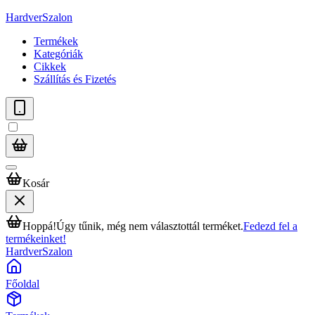
HardverSzalon
Termékek
Kategóriák
Cikkek
Szállítás és Fizetés
Kosár
Hoppá!
Úgy tűnik, még nem választottál terméket.
Fedezd fel a
termékeinket!
HardverSzalon
Főoldal