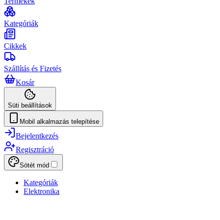
Termékek
Kategóriák
Cikkek
Szállítás és Fizetés
Kosár
Süti beállítások
Mobil alkalmazás telepítése
Bejelentkezés
Regisztráció
Sötét mód
Kategóriák
Elektronika