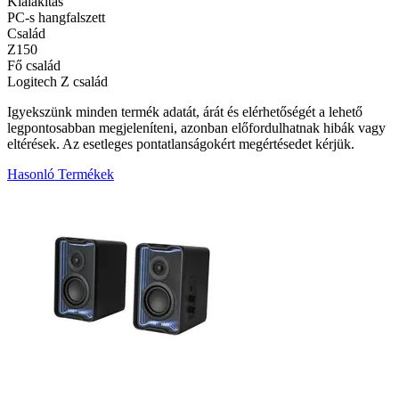
Kialakítás
PC-s hangfalszett
Család
Z150
Fő család
Logitech Z család
Igyekszünk minden termék adatát, árát és elérhetőségét a lehető
legpontosabban megjeleníteni, azonban előfordulhatnak hibák vagy
eltérések. Az esetleges pontatlanságokért megértésedet kérjük.
Hasonló Termékek
9