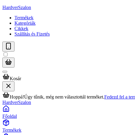
HardverSzalon
Termékek
Kategóriák
Cikkek
Szállítás és Fizetés
Kosár
Hoppá!
Úgy tűnik, még nem választottál terméket.
Fedezd fel a te
HardverSzalon
Főoldal
Termékek