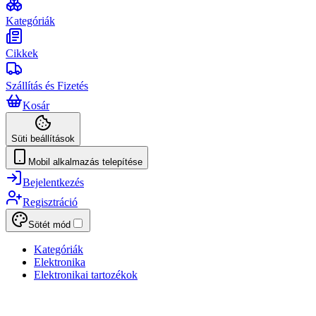
Kategóriák
Cikkek
Szállítás és Fizetés
Kosár
Süti beállítások
Mobil alkalmazás telepítése
Bejelentkezés
Regisztráció
Sötét mód
Kategóriák
Elektronika
Elektronikai tartozékok