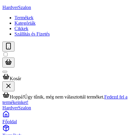
HardverSzalon
Termékek
Kategóriák
Cikkek
Szállítás és Fizetés
Kosár
Hoppá!
Úgy tűnik, még nem választottál terméket.
Fedezd fel a
termékeinket!
HardverSzalon
Főoldal