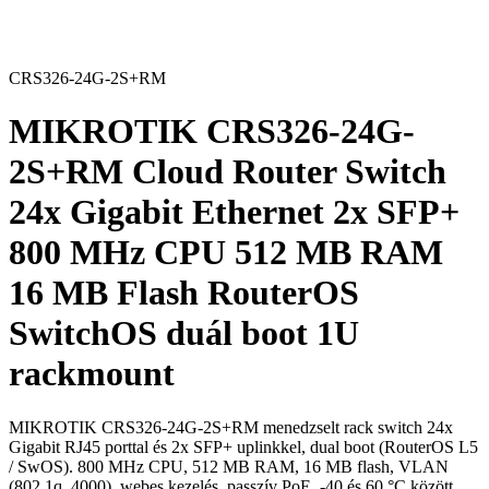
CRS326-24G-2S+RM
MIKROTIK CRS326-24G-
2S+RM Cloud Router Switch
24x Gigabit Ethernet 2x SFP+
800 MHz CPU 512 MB RAM
16 MB Flash RouterOS
SwitchOS duál boot 1U
rackmount
MIKROTIK CRS326-24G-2S+RM menedzselt rack switch 24x
Gigabit RJ45 porttal és 2x SFP+ uplinkkel, dual boot (RouterOS L5
/ SwOS). 800 MHz CPU, 512 MB RAM, 16 MB flash, VLAN
(802.1q, 4000), webes kezelés, passzív PoE, -40 és 60 °C között.