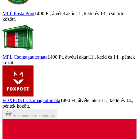
MPL Posta Pont
1490 Ft
, átvétel akár:
11., kedd
és
13., csütörtök
között.
MPL Csomagautomata
1490 Ft
, átvétel akár:
11., kedd
és
14., péntek
között.
FOXPOST Csomagautomata
1490 Ft
, átvétel akár:
11., kedd
és
14.,
péntek
között.
Hozzáadom a kosárhoz