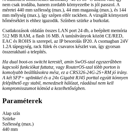
nem csak irodába, hanem zordabb környezetbe is jól passzol. A
méretei 440 mm szélesség (max.), 44 mm magasság (max.), és 144
mm mélység (max.), így szépen elfér rackben. A vizsgált környezeti
hőmérséklet is ehhez igazodik. Színben szürke a burkolat.
Csatlakozások oldalán összes LAN port 24 db, a beépített memória
512 MB RAM, a flash 16 MB. A tanúsítványok között CE/RED,
EAC és ROHS is szerepel, az IP besorolás IP20. A csomagban 24V
1.2A tápegység, rack fülek és csavaros készlet van, így gyorsan
összerakható a telepítés.
Ha dual boot-os switcht kerestél, amin SwOS-szal egyszerűbben
kapcsoló funkciókat futtatsz, vagy RouterOS-szal több porton is
komolyabb beállításokra mész, ez a CRS326-24G-2S+RM jó irány.
A két SFP+ uplinkkel és a 24x Gigabit RJ45 porttal együtt könnyen
felépíthető egy stabil, menedzselt hálózat, ráadásul nem kell
kompromisszumot kötnöd a kezelhetőségben.
Paraméterek
Alap szín
Szürke
Szélesség (max.)
440 mm