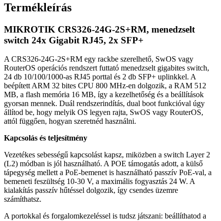
Termékleírás
MIKROTIK CRS326-24G-2S+RM, menedzselt
switch 24x Gigabit RJ45, 2x SFP+
A CRS326-24G-2S+RM egy rackbe szerelhető, SwOS vagy
RouterOS operációs rendszert futtató menedzselt gigabites switch,
24 db 10/100/1000-as RJ45 porttal és 2 db SFP+ uplinkkel. A
beépített ARM 32 bites CPU 800 MHz-en dolgozik, a RAM 512
MB, a flash memória 16 MB, így a kezelhetőség és a beállítások
gyorsan mennek. Duál rendszerindítás, dual boot funkcióval úgy
állítod be, hogy melyik OS legyen rajta, SwOS vagy RouterOS,
attól függően, hogyan szeretnéd használni.
Kapcsolás és teljesítmény
Vezetékes sebességű kapcsolást kapsz, miközben a switch Layer 2
(L2) módban is jól használható. A POE támogatás adott, a külső
tápegység mellett a PoE-bemenet is használható passzív PoE-val, a
bemeneti feszültség 10-30 V, a maximális fogyasztás 24 W. A
kialakítás passzív hűtéssel dolgozik, így csendes üzemre
számíthatsz.
A portokkal és forgalomkezeléssel is tudsz játszani: beállíthatod a