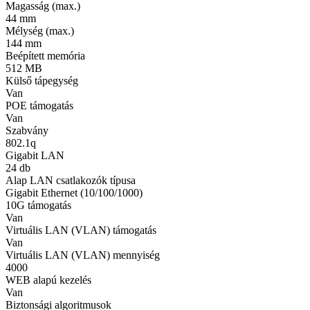
Magasság (max.)
44 mm
Mélység (max.)
144 mm
Beépített memória
512 MB
Külső tápegység
Van
POE támogatás
Van
Szabvány
802.1q
Gigabit LAN
24 db
Alap LAN csatlakozók típusa
Gigabit Ethernet (10/100/1000)
10G támogatás
Van
Virtuális LAN (VLAN) támogatás
Van
Virtuális LAN (VLAN) mennyiség
4000
WEB alapú kezelés
Van
Biztonsági algoritmusok