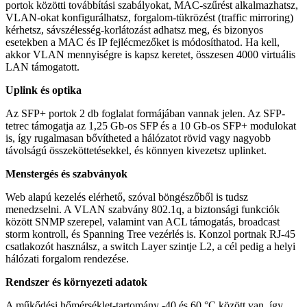
portok közötti továbbítási szabályokat, MAC-szűrést alkalmazhatsz,
VLAN-okat konfigurálhatsz, forgalom-tükrözést (traffic mirroring)
kérhetsz, sávszélesség-korlátozást adhatsz meg, és bizonyos
esetekben a MAC és IP fejlécmezőket is módosíthatod. Ha kell,
akkor VLAN mennyiségre is kapsz keretet, összesen 4000 virtuális
LAN támogatott.
Uplink és optika
Az SFP+ portok 2 db foglalat formájában vannak jelen. Az SFP-
tetrec támogatja az 1,25 Gb-os SFP és a 10 Gb-os SFP+ modulokat
is, így rugalmasan bővítheted a hálózatot rövid vagy nagyobb
távolságú összeköttetésekkel, és könnyen kivezetsz uplinket.
Menstergés és szabványok
Web alapú kezelés elérhető, szóval böngészőből is tudsz
menedzselni. A VLAN szabvány 802.1q, a biztonsági funkciók
között SNMP szerepel, valamint van ACL támogatás, broadcast
storm kontroll, és Spanning Tree vezérlés is. Konzol portnak RJ-45
csatlakozót használsz, a switch Layer szintje L2, a cél pedig a helyi
hálózati forgalom rendezése.
Rendszer és környezeti adatok
A műkődési hőmérséklet-tartomány -40 és 60 °C között van, így