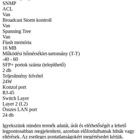
SNMP
ACL
Van
Broadcast Storm kontroll
Van
Spanning Tree
Van
Flash memória
16 MB
Működési hőmérséklet-tartomány (T-T)
-40 - 60
SFP+ portok száma (telepíthető)
2 db
Teljesítmény felvétel
24W
Konzol port
RJ-45
Switch Layer
Layer 2 (L2)
Összes LAN port
24 db
Igyekszünk minden termék adatát, árát és elérhetőségét a lehető
legpontosabban megjeleníteni, azonban előfordulhatnak hibák vagy
eltérések. Az esetleges pontatlanságokért megértésedet kérjük.