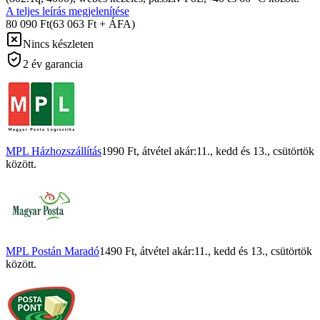
A teljes leírás megjelenítése
80 090 Ft
(63 063 Ft + ÁFA)
Nincs készleten
2 év garancia
MPL Házhozszállítás
1990 Ft
, átvétel akár:
11., kedd
és
13., csütörtök
között.
MPL Postán Maradó
1490 Ft
, átvétel akár:
11., kedd
és
13., csütörtök
között.