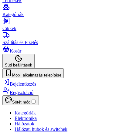
Termékek
Kategóriák
Cikkek
Szállítás és Fizetés
Kosár
Süti beállítások
Mobil alkalmazás telepítése
Bejelentkezés
Regisztráció
Sötét mód
Kategóriák
Elektronika
Hálózatok
Hálózati hubok és switchek