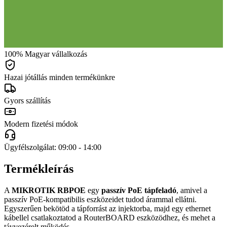
100% Magyar vállalkozás
Hazai jótállás minden termékünkre
Gyors szállítás
Modern fizetési módok
Ügyfélszolgálat: 09:00 - 14:00
Termékleírás
A
MIKROTIK RBPOE
egy
passzív PoE tápfeladó
, amivel a
passzív PoE-kompatibilis eszközeidet tudod árammal ellátni.
Egyszerűen bekötöd a tápforrást az injektorba, majd egy ethernet
kábellel csatlakoztatod a RouterBOARD eszközödhez, és mehet a
távvezérelt működés.