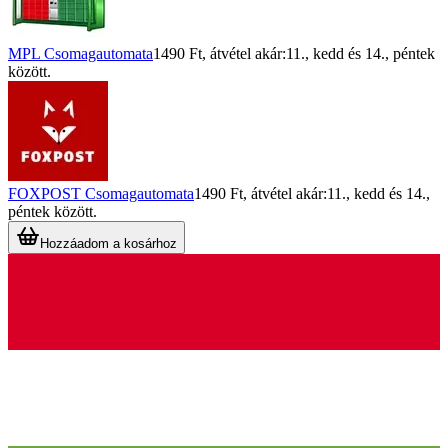
MPL Csomagautomata
1490 Ft
, átvétel akár:
11., kedd
és
14., péntek
között.
FOXPOST Csomagautomata
1490 Ft
, átvétel akár:
11., kedd
és
14.,
péntek
között.
Hozzáadom a kosárhoz