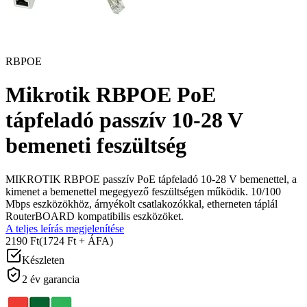
RBPOE
Mikrotik RBPOE PoE
tápfeladó passzív 10-28 V
bemeneti feszültség
MIKROTIK RBPOE passzív PoE tápfeladó 10-28 V bemenettel, a
kimenet a bemenettel megegyező feszültségen működik. 10/100
Mbps eszközökhöz, árnyékolt csatlakozókkal, etherneten táplál
RouterBOARD kompatibilis eszközöket.
A teljes leírás megjelenítése
2190 Ft
(1724 Ft + ÁFA)
Készleten
2 év garancia