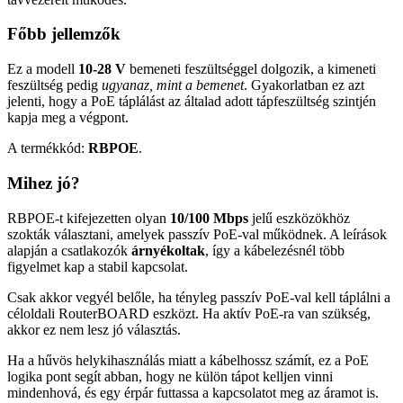
Főbb jellemzők
Ez a modell
10-28 V
bemeneti feszültséggel dolgozik, a kimeneti
feszültség pedig
ugyanaz, mint a bemenet
. Gyakorlatban ez azt
jelenti, hogy a PoE táplálást az általad adott tápfeszültség szintjén
kapja meg a végpont.
A termékkód:
RBPOE
.
Mihez jó?
RBPOE-t kifejezetten olyan
10/100 Mbps
jelű eszközökhöz
szokták választani, amelyek passzív PoE-val működnek. A leírások
alapján a csatlakozók
árnyékoltak
, így a kábelezésnél több
figyelmet kap a stabil kapcsolat.
Csak akkor vegyél belőle, ha tényleg passzív PoE-val kell táplálni a
céloldali RouterBOARD eszközt. Ha aktív PoE-ra van szükség,
akkor ez nem lesz jó választás.
Ha a hűvös helykihasználás miatt a kábelhossz számít, ez a PoE
logika pont segít abban, hogy ne külön tápot kelljen vinni
mindenhová, és egy érpár futtassa a kapcsolatot meg az áramot is.