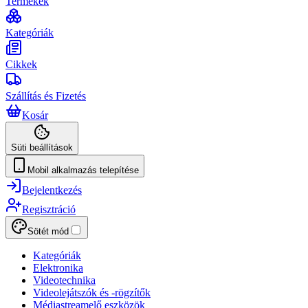
Termékek
Kategóriák
Cikkek
Szállítás és Fizetés
Kosár
Süti beállítások
Mobil alkalmazás telepítése
Bejelentkezés
Regisztráció
Sötét mód
Kategóriák
Elektronika
Videotechnika
Videolejátszók és -rögzítők
Médiastreamelő eszközök