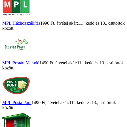
MPL Házhozszállítás
1990 Ft
, átvétel akár:
11., kedd
és
13., csütörtök
között.
MPL Postán Maradó
1490 Ft
, átvétel akár:
11., kedd
és
13., csütörtök
között.
MPL Posta Pont
1490 Ft
, átvétel akár:
11., kedd
és
13., csütörtök
között.