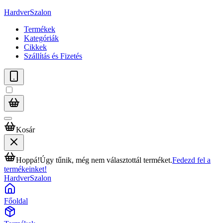
HardverSzalon
Termékek
Kategóriák
Cikkek
Szállítás és Fizetés
Kosár
Hoppá!
Úgy tűnik, még nem választottál terméket.
Fedezd fel a
termékeinket!
HardverSzalon
Főoldal