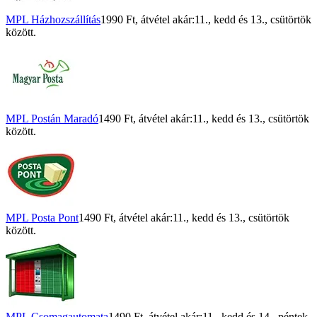
MPL Házhozszállítás
1990 Ft
, átvétel akár:
11., kedd
és
13., csütörtök
között.
MPL Postán Maradó
1490 Ft
, átvétel akár:
11., kedd
és
13., csütörtök
között.
MPL Posta Pont
1490 Ft
, átvétel akár:
11., kedd
és
13., csütörtök
között.
MPL Csomagautomata
1490 Ft
, átvétel akár:
11., kedd
és
14., péntek