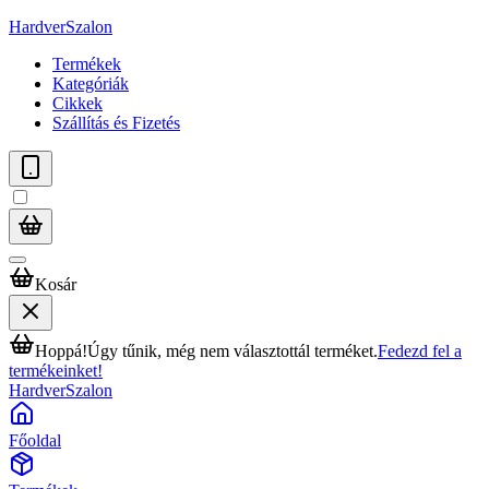
HardverSzalon
Termékek
Kategóriák
Cikkek
Szállítás és Fizetés
Kosár
Hoppá!
Úgy tűnik, még nem választottál terméket.
Fedezd fel a
termékeinket!
HardverSzalon
Főoldal