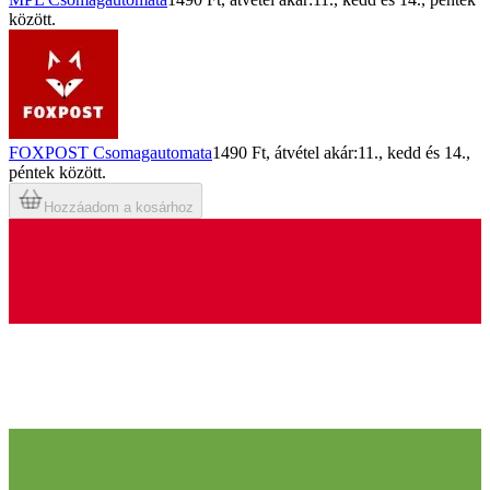
között.
FOXPOST Csomagautomata
1490 Ft
, átvétel akár:
11., kedd
és
14.,
péntek
között.
Hozzáadom a kosárhoz