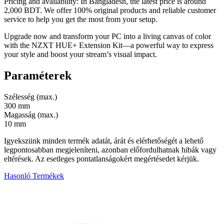
Pricing and availability: In Bangladesh, the latest price is around
2,000 BDT. We offer 100% original products and reliable customer
service to help you get the most from your setup.
Upgrade now and transform your PC into a living canvas of color
with the NZXT HUE+ Extension Kit—a powerful way to express
your style and boost your stream’s visual impact.
Paraméterek
Szélesség (max.)
300 mm
Magasság (max.)
10 mm
Igyekszünk minden termék adatát, árát és elérhetőségét a lehető
legpontosabban megjeleníteni, azonban előfordulhatnak hibák vagy
eltérések. Az esetleges pontatlanságokért megértésedet kérjük.
Hasonló Termékek