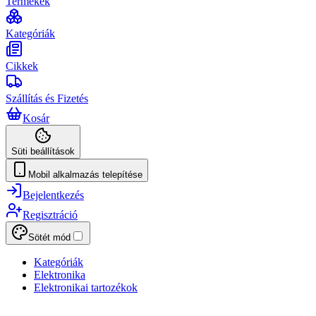
Termékek
Kategóriák
Cikkek
Szállítás és Fizetés
Kosár
Süti beállítások
Mobil alkalmazás telepítése
Bejelentkezés
Regisztráció
Sötét mód
Kategóriák
Elektronika
Elektronikai tartozékok