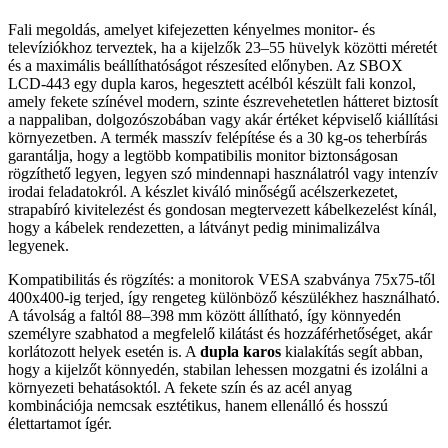
Fali megoldás, amelyet kifejezetten kényelmes monitor- és
televíziókhoz terveztek, ha a kijelzők 23–55 hüvelyk közötti méretét
és a maximális beállíthatóságot részesíted előnyben. Az SBOX
LCD-443 egy dupla karos, hegesztett acélból készült fali konzol,
amely fekete színével modern, szinte észrevehetetlen hátteret biztosít
a nappaliban, dolgozószobában vagy akár értéket képviselő kiállítási
környezetben. A termék masszív felépítése és a 30 kg-os teherbírás
garantálja, hogy a legtöbb kompatibilis monitor biztonságosan
rögzíthető legyen, legyen szó mindennapi használatról vagy intenzív
irodai feladatokról. A készlet kiváló minőségű acélszerkezetet,
strapabíró kivitelezést és gondosan megtervezett kábelkezelést kínál,
hogy a kábelek rendezetten, a látványt pedig minimalizálva
legyenek.
Kompatibilitás és rögzítés: a monitorok VESA szabványa 75x75-től
400x400-ig terjed, így rengeteg különböző készülékhez használható.
A távolság a faltól 88–398 mm között állítható, így könnyedén
személyre szabhatod a megfelelő kilátást és hozzáférhetőséget, akár
korlátozott helyek esetén is. A
dupla karos
kialakítás segít abban,
hogy a kijelzőt könnyedén, stabilan lehessen mozgatni és izolálni a
környezeti behatásoktól. A fekete szín és az acél anyag
kombinációja nemcsak esztétikus, hanem ellenálló és hosszú
élettartamot ígér.