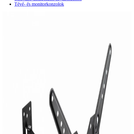
Tévé- és monitorkonzolok