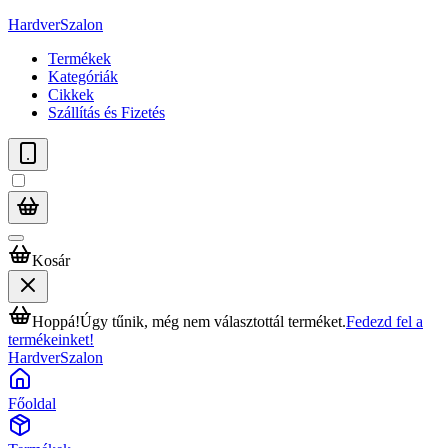
HardverSzalon
Termékek
Kategóriák
Cikkek
Szállítás és Fizetés
Kosár
Hoppá!
Úgy tűnik, még nem választottál terméket.
Fedezd fel a
termékeinket!
HardverSzalon
Főoldal