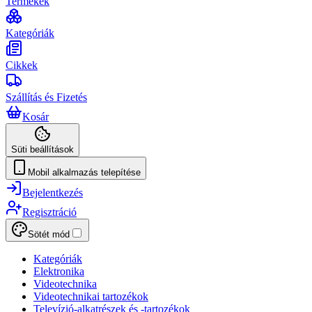
Termékek
Kategóriák
Cikkek
Szállítás és Fizetés
Kosár
Süti beállítások
Mobil alkalmazás telepítése
Bejelentkezés
Regisztráció
Sötét mód
Kategóriák
Elektronika
Videotechnika
Videotechnikai tartozékok
Televízió-alkatrészek és -tartozékok