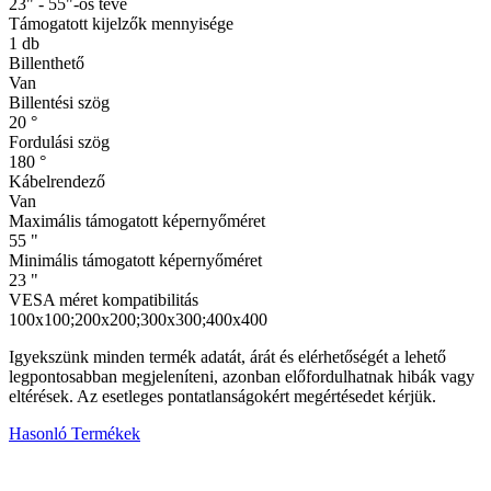
23" - 55"-os tévé
Támogatott kijelzők mennyisége
1 db
Billenthető
Van
Billentési szög
20 °
Fordulási szög
180 °
Kábelrendező
Van
Maximális támogatott képernyőméret
55 "
Minimális támogatott képernyőméret
23 "
VESA méret kompatibilitás
100x100;200x200;300x300;400x400
Igyekszünk minden termék adatát, árát és elérhetőségét a lehető
legpontosabban megjeleníteni, azonban előfordulhatnak hibák vagy
eltérések. Az esetleges pontatlanságokért megértésedet kérjük.
Hasonló Termékek