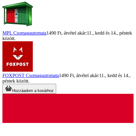
MPL Csomagautomata
1490 Ft
, átvétel akár:
11., kedd
és
14., péntek
között.
FOXPOST Csomagautomata
1490 Ft
, átvétel akár:
11., kedd
és
14.,
péntek
között.
Hozzáadom a kosárhoz