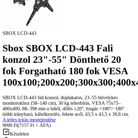
SBOX LCD-443
Sbox SBOX LCD-443 Fali
konzol 23"-55" Dönthető 20
fok Forgatható 180 fok VESA
100x100;200x200;300x300;400x
SBOX LCD-443 fali konzol, duplakaros, 23–55 hüvelykes
monitorokhoz (58–140 cm), 30 kg teherbírás, VESA 75x75–
400x400, 88–398 mm a faltól, dőlés ±20°, forgás +180°/−180°
(több irányban), kábelkezelés, fekete acél, 43,5 x 43,5 x 39,8 cm.
A teljes leírás megjelenítése
9090 Ft
(7157 Ft + ÁFA)
Készleten