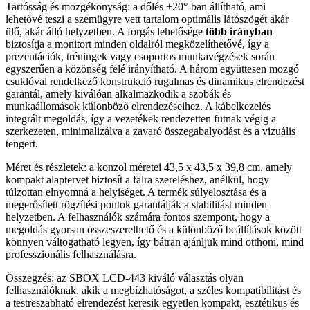
Tartósság és mozgékonyság: a dőlés ±20°-ban állítható, ami
lehetővé teszi a szemügyre vett tartalom optimális látószögét akár
ülő, akár álló helyzetben. A forgás lehetősége
több irányban
biztosítja a monitort minden oldalról megközelíthetővé, így a
prezentációk, tréningek vagy csoportos munkavégzések során
egyszerűen a közönség felé irányítható. A három együttesen mozgó
csuklóval rendelkező konstrukció rugalmas és dinamikus elrendezést
garantál, amely kiválóan alkalmazkodik a szobák és
munkaállomások különböző elrendezéseihez. A kábelkezelés
integrált megoldás, így a vezetékek rendezetten futnak végig a
szerkezeten, minimalizálva a zavaró összegabalyodást és a vizuális
tengert.
Méret és részletek: a konzol méretei 43,5 x 43,5 x 39,8 cm, amely
kompakt alaptervet biztosít a falra szereléshez, anélkül, hogy
túlzottan elnyomná a helyiséget. A termék súlyelosztása és a
megerősített rögzítési pontok garantálják a stabilitást minden
helyzetben. A felhasználók számára fontos szempont, hogy a
megoldás gyorsan összeszerelhető és a különböző beállítások között
könnyen váltogatható legyen, így bátran ajánljuk mind otthoni, mind
professzionális felhasználásra.
Összegzés: az SBOX LCD-443 kiváló választás olyan
felhasználóknak, akik a megbízhatóságot, a széles kompatibilitást és
a testreszabható elrendezést keresik egyetlen kompakt, esztétikus és