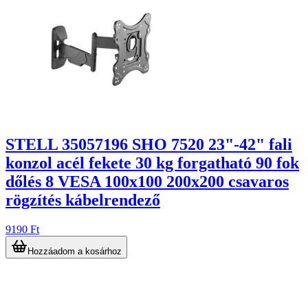
7
STELL 35057196 SHO 7520 23"-42" fali
konzol acél fekete 30 kg forgatható 90 fok
dőlés 8 VESA 100x100 200x200 csavaros
rögzítés kábelrendező
9190 Ft
Hozzáadom a kosárhoz