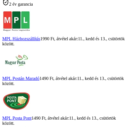
2 év garancia
MPL Házhozszállítás
1990 Ft
, átvétel akár:
11., kedd
és
13., csütörtök
között.
MPL Postán Maradó
1490 Ft
, átvétel akár:
11., kedd
és
13., csütörtök
között.
MPL Posta Pont
1490 Ft
, átvétel akár:
11., kedd
és
13., csütörtök
között.