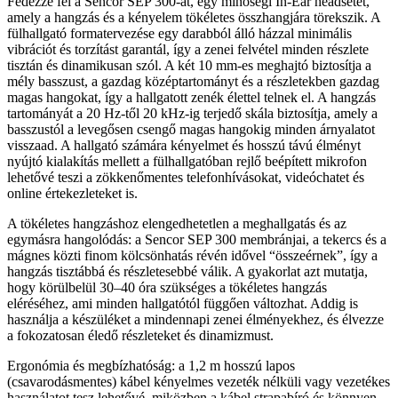
Fedezze fel a Sencor SEP 300-at, egy minőségi In-Ear headsetet,
amely a hangzás és a kényelem tökéletes összhangjára törekszik. A
fülhallgató formatervezése egy darabból álló házzal minimális
vibrációt és torzítást garantál, így a zenei felvétel minden részlete
tisztán és dinamikusan szól. A két 10 mm-es meghajtó biztosítja a
mély basszust, a gazdag középtartományt és a részletekben gazdag
magas hangokat, így a hallgatott zenék élettel telnek el. A hangzás
tartományát a 20 Hz-től 20 kHz-ig terjedő skála biztosítja, amely a
basszustól a levegősen csengő magas hangokig minden árnyalatot
visszaad. A hallgató számára kényelmet és hosszú távú élményt
nyújtó kialakítás mellett a fülhallgatóban rejlő beépített mikrofon
lehetővé teszi a zökkenőmentes telefonhívásokat, videóchatet és
online értekezleteket is.
A tökéletes hangzáshoz elengedhetetlen a meghallgatás és az
egymásra hangolódás: a Sencor SEP 300 membránjai, a tekercs és a
mágnes közti finom kölcsönhatás révén idővel “összeérnek”, így a
hangzás tisztábbá és részletesebbé válik. A gyakorlat azt mutatja,
hogy körülbelül 30–40 óra szükséges a tökéletes hangzás
eléréséhez, ami minden hallgatótól függően változhat. Addig is
használja a készüléket a mindennapi zenei élményekhez, és élvezze
a fokozatosan éledő részleteket és dinamizmust.
Ergonómia és megbízhatóság: a 1,2 m hosszú lapos
(csavarodásmentes) kábel kényelmes vezeték nélküli vagy vezetékes
használatot tesz lehetővé, miközben a kábel strapabíró és könnyen