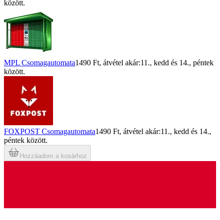
között.
MPL Csomagautomata
1490 Ft
, átvétel akár:
11., kedd
és
14., péntek
között.
FOXPOST Csomagautomata
1490 Ft
, átvétel akár:
11., kedd
és
14.,
péntek
között.
Hozzáadom a kosárhoz