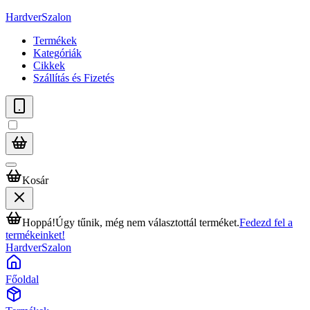
HardverSzalon
Termékek
Kategóriák
Cikkek
Szállítás és Fizetés
Kosár
Hoppá!
Úgy tűnik, még nem választottál terméket.
Fedezd fel a
termékeinket!
HardverSzalon
Főoldal