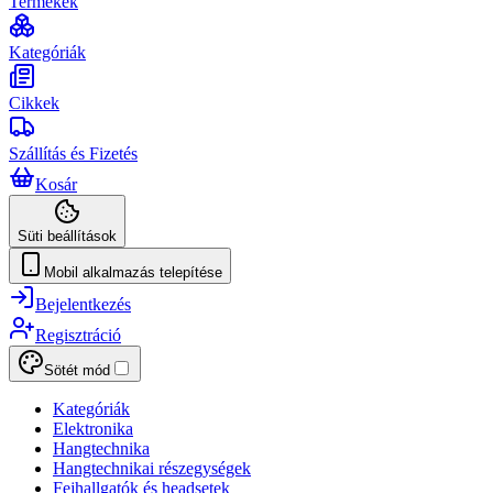
Termékek
Kategóriák
Cikkek
Szállítás és Fizetés
Kosár
Süti beállítások
Mobil alkalmazás telepítése
Bejelentkezés
Regisztráció
Sötét mód
Kategóriák
Elektronika
Hangtechnika
Hangtechnikai részegységek
Fejhallgatók és headsetek