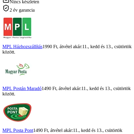
Nincs készleten
2 év garancia
MPL Házhozszállítás
1990 Ft
, átvétel akár:
11., kedd
és
13., csütörtök
között.
MPL Postán Maradó
1490 Ft
, átvétel akár:
11., kedd
és
13., csütörtök
között.
MPL Posta Pont
1490 Ft
, átvétel akár:
11., kedd
és
13., csütörtök