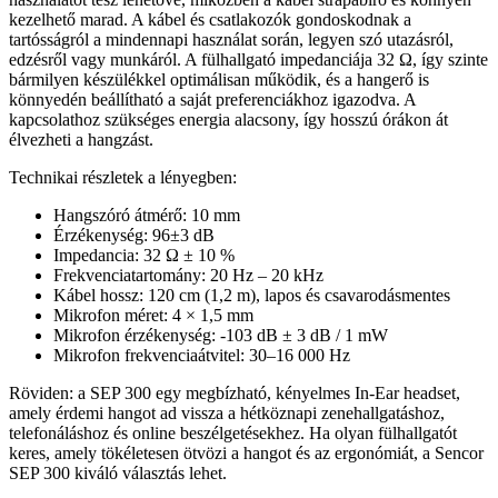
kezelhető marad. A kábel és csatlakozók gondoskodnak a
tartósságról a mindennapi használat során, legyen szó utazásról,
edzésről vagy munkáról. A fülhallgató impedanciája 32 Ω, így szinte
bármilyen készülékkel optimálisan működik, és a hangerő is
könnyedén beállítható a saját preferenciákhoz igazodva. A
kapcsolathoz szükséges energia alacsony, így hosszú órákon át
élvezheti a hangzást.
Technikai részletek a lényegben:
Hangszóró átmérő: 10 mm
Érzékenység: 96±3 dB
Impedancia: 32 Ω ± 10 %
Frekvenciatartomány: 20 Hz – 20 kHz
Kábel hossz: 120 cm (1,2 m), lapos és csavarodásmentes
Mikrofon méret: 4 × 1,5 mm
Mikrofon érzékenység: -103 dB ± 3 dB / 1 mW
Mikrofon frekvenciaátvitel: 30–16 000 Hz
Röviden: a SEP 300 egy megbízható, kényelmes In-Ear headset,
amely érdemi hangot ad vissza a hétköznapi zenehallgatáshoz,
telefonáláshoz és online beszélgetésekhez. Ha olyan fülhallgatót
keres, amely tökéletesen ötvözi a hangot és az ergonómiát, a Sencor
SEP 300 kiváló választás lehet.