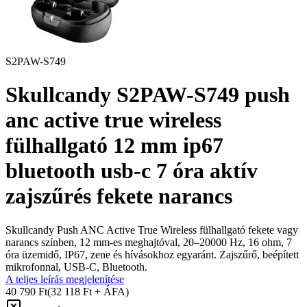
S2PAW-S749
Skullcandy S2PAW-S749 push
anc active true wireless
fülhallgató 12 mm ip67
bluetooth usb-c 7 óra aktív
zajszűrés fekete narancs
Skullcandy Push ANC Active True Wireless fülhallgató fekete vagy
narancs színben, 12 mm-es meghajtóval, 20–20000 Hz, 16 ohm, 7
óra üzemidő, IP67, zene és hívásokhoz egyaránt. Zajszűrő, beépített
mikrofonnal, USB‑C, Bluetooth.
A teljes leírás megjelenítése
40 790 Ft
(32 118 Ft + ÁFA)