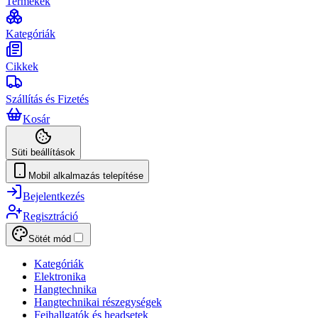
Termékek
Kategóriák
Cikkek
Szállítás és Fizetés
Kosár
Süti beállítások
Mobil alkalmazás telepítése
Bejelentkezés
Regisztráció
Sötét mód
Kategóriák
Elektronika
Hangtechnika
Hangtechnikai részegységek
Fejhallgatók és headsetek