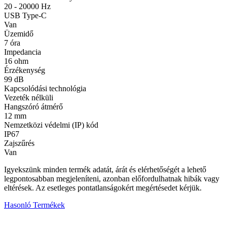
20 - 20000 Hz
USB Type-C
Van
Üzemidő
7 óra
Impedancia
16 ohm
Érzékenység
99 dB
Kapcsolódási technológia
Vezeték nélküli
Hangszóró átmérő
12 mm
Nemzetközi védelmi (IP) kód
IP67
Zajszűrés
Van
Igyekszünk minden termék adatát, árát és elérhetőségét a lehető
legpontosabban megjeleníteni, azonban előfordulhatnak hibák vagy
eltérések. Az esetleges pontatlanságokért megértésedet kérjük.
Hasonló Termékek