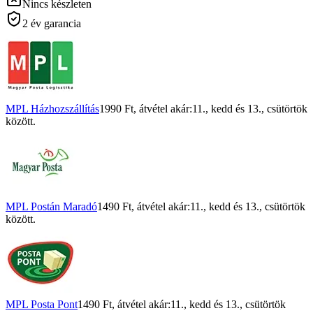
Nincs készleten
2 év garancia
MPL Házhozszállítás
1990 Ft
, átvétel akár:
11., kedd
és
13., csütörtök
között.
MPL Postán Maradó
1490 Ft
, átvétel akár:
11., kedd
és
13., csütörtök
között.
MPL Posta Pont
1490 Ft
, átvétel akár:
11., kedd
és
13., csütörtök