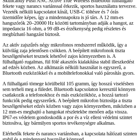
Skullcandy Push ANC Active True Wireless Bluetooth fülhallgató
fekete vagy narancs variánssal érkezik, sportos használatra tervezve.
Vezeték nélküli kapcsolatot kínál, USB‑C töltésre és 7 órás
üzemidőre képes, így a mindennapokra is jó társ. A 12 mm-es
hangszórók 20–20000 Hz közötti tartományban adják a hangot, az
impedancia 16 ohm, a 99 dB-es érzékenység pedig részletes és
megbízható hangzást biztosít.
Az aktív zajszűrés négy mikrofonos rendszerrel működik, így a
külvilág zaja jelentősen csökken. A beépített mikrofonok tiszta
beszélgetéseket tesznek lehetővé zajos környezetben is. A
fülhallgató rugalmas, fül fölé akasztós kialakítása stabil illeszkedést
ad edzés közben. Az alklmazás nélküli használat is egyszerű, a
Bluetooth eszközökkel és a mobiltelefonokkal való párosítás gyors.
A fülhallgató tömege körülbelül 105 gramm, így hosszú viselésben
sem terheli meg a füledet. Bluetooth kapcsolaton keresztül könnyen
csatlakozik a telefonokhoz és más eszközökhöz, a hozzá tartozó
funkciók pedig egyszerűek. A beépített mikrofon biztosítja a tiszta
beszélgetéseket edzés közben vagy zajos környezetben, miközben a
12 mm-es meghajtó a hangokat részletekbe menően adja vissza.
IP67-es védelem gondoskodik a por és a víz elleni védelmi szintet
biztosítva, így bármilyen sportos tevékenységre alkalmas.
Elérhetők fekete és narancs variánsban, a kapcsolata hálózati szinten
stabil és a mindennapi használat könnyed.