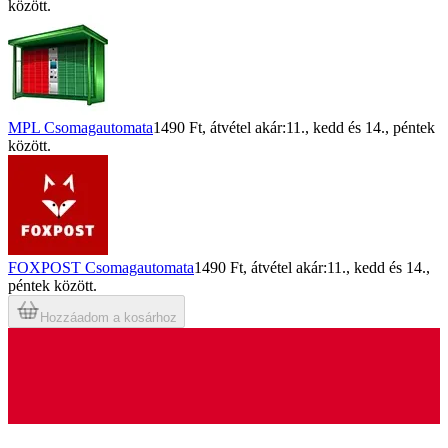
között.
MPL Csomagautomata
1490 Ft
, átvétel akár:
11., kedd
és
14., péntek
között.
FOXPOST Csomagautomata
1490 Ft
, átvétel akár:
11., kedd
és
14.,
péntek
között.
Hozzáadom a kosárhoz