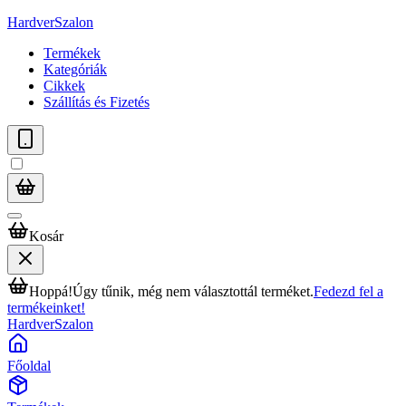
HardverSzalon
Termékek
Kategóriák
Cikkek
Szállítás és Fizetés
Kosár
Hoppá!
Úgy tűnik, még nem választottál terméket.
Fedezd fel a
termékeinket!
HardverSzalon
Főoldal