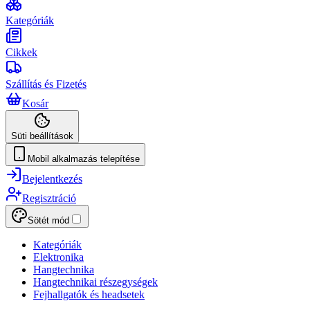
Kategóriák
Cikkek
Szállítás és Fizetés
Kosár
Süti beállítások
Mobil alkalmazás telepítése
Bejelentkezés
Regisztráció
Sötét mód
Kategóriák
Elektronika
Hangtechnika
Hangtechnikai részegységek
Fejhallgatók és headsetek