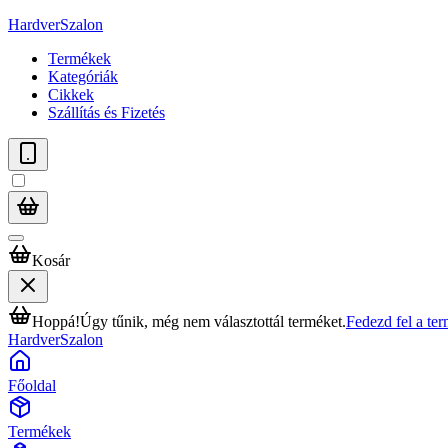
HardverSzalon
Termékek
Kategóriák
Cikkek
Szállítás és Fizetés
Kosár
Hoppá!
Úgy tűnik, még nem választottál terméket.
Fedezd fel a te
HardverSzalon
Főoldal
Termékek